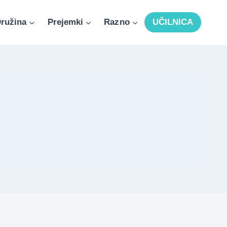
ružina
Prejemki
Razno
UČILNICA