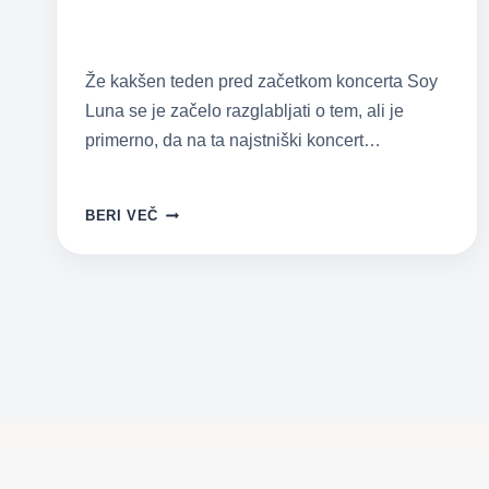
Že kakšen teden pred začetkom koncerta Soy
Luna se je začelo razglabljati o tem, ali je
primerno, da na ta najstniški koncert…
KONCERT
BERI VEČ
SOY
LUNA
JE
MIMO
–
VPRAŠANJE
PA
ŠE
VEDNO
OSTAJA