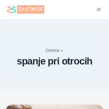
Skip
to
content
Domov
»
spanje pri otrocih