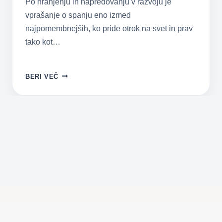
Po hranjenju in napredovanju v razvoju je
vprašanje o spanju eno izmed
najpomembnejših, ko pride otrok na svet in prav
tako kot…
ALI
BERI VEČ
JE
POMEMBNO,
KDAJ
GREDO
OTROCI
SPAT?