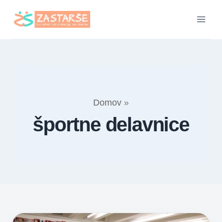
Skip
to
content
Domov
»
športne delavnice