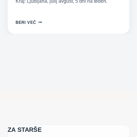
Kraj: Ljubljana, julij avgust, 5 dni na teden.
ŠPORTNO
BERI VEČ
USTVARJALNE
POČITNICE
ZA STARŠE