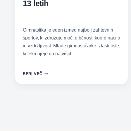
13 letih
Gimnastika je eden izmed najbolj zahtevnih
športov, ki združuje moč, gibčnost, koordinacijo
in vzdržljivost. Mlade gimnastičarke, zlasti tiste,
ki tekmujejo na najvišjih…
PREHRANA
BERI VEČ
VRHUNSKIH
MLADIH
ŠPORTNIC;
PRIMER
GIMNASTIČARK
PRI
11,
12,
IN
13