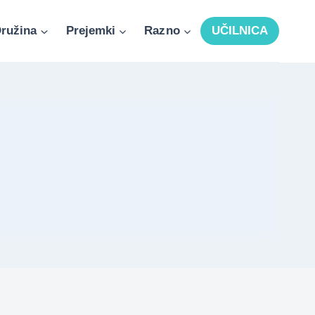
ružina
Prejemki
Razno
UČILNICA