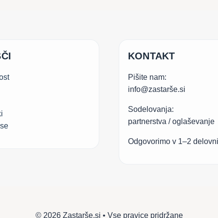
ČI
KONTAKT
ost
Pišite nam:
info@zastarše.si
Sodelovanja:
i
partnerstva / oglaševanje
.se
Odgovorimo v 1–2 delovn
© 2026 Zastarše.si • Vse pravice pridržane