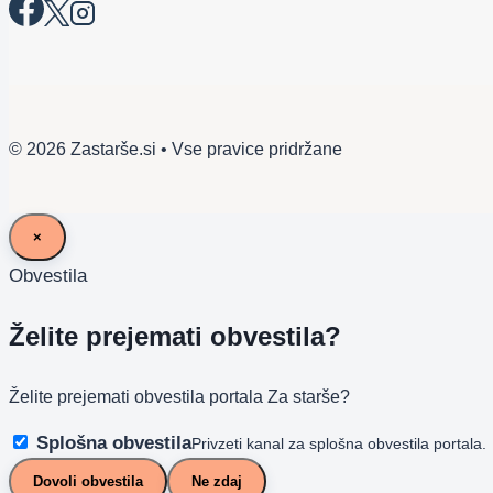
© 2026 Zastarše.si • Vse pravice pridržane
×
Obvestila
Želite prejemati obvestila?
Želite prejemati obvestila portala Za starše?
Splošna obvestila
Privzeti kanal za splošna obvestila portala.
Dovoli obvestila
Ne zdaj