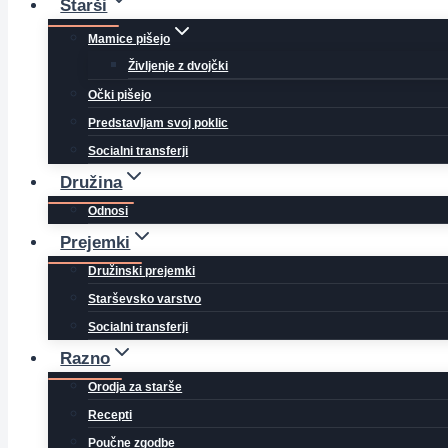
Starši
Mamice pišejo
Življenje z dvojčki
Očki pišejo
Predstavljam svoj poklic
Socialni transferji
Družina
Odnosi
Prejemki
Družinski prejemki
Starševsko varstvo
Socialni transferji
Razno
Orodja za starše
Recepti
Poučne zgodbe