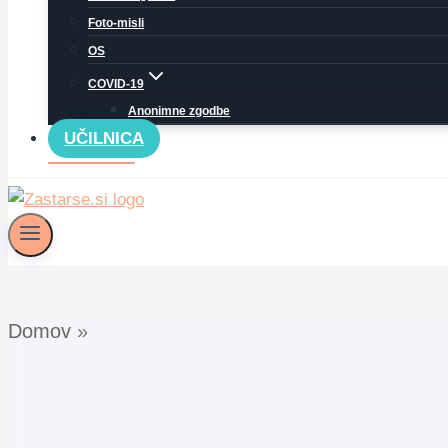
Foto-misli
OS
COVID-19
Anonimne zgodbe
UČILNICA
Domov
»