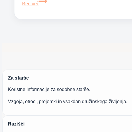
Skrivne
Beri več
moči
srednjih
otrok
Za starše
Koristne informacije za sodobne starše.
Vzgoja, otroci, prejemki in vsakdan družinskega življenja.
Razišči