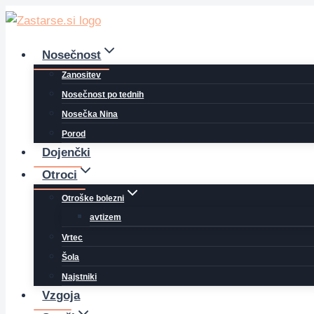
Skip
to
content
Nosečnost
Zanositev
Nosečnost po tednih
Nosečka Nina
Porod
Dojenčki
Otroci
Otroške bolezni
avtizem
Vrtec
Šola
Najstniki
Vzgoja