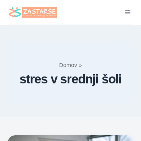
Skip
to
content
Domov
»
stres v srednji šoli