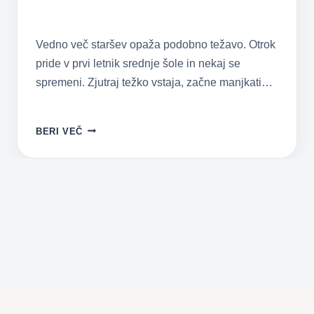
Vedno več staršev opaža podobno težavo. Otrok
pride v prvi letnik srednje šole in nekaj se
spremeni. Zjutraj težko vstaja, začne manjkati…
ZAKAJ
BERI VEČ
DIJAKI
V
PRVEM
LETNIKU
SREDNJE
ŠOLE
TAKO
POGOSTO
MANJKAJO
IN
KAJ