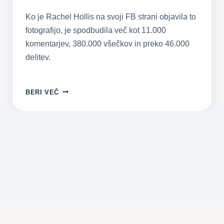
Ko je Rachel Hollis na svoji FB strani objavila to
fotografijo, je spodbudila več kot 11.000
komentarjev, 380.000 všečkov in preko 46.000
delitev.
RAZLOG,
BERI VEČ
ZAKAJ
JE
TA
FOTKA
BILA
VŠEČKANA
VEČ
KOT
370.000X