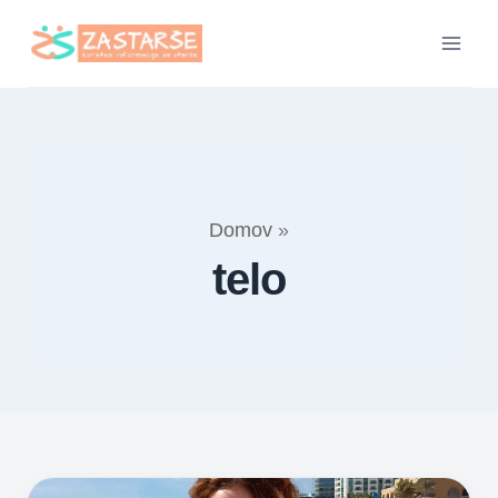
Skip
to
content
Domov
»
telo