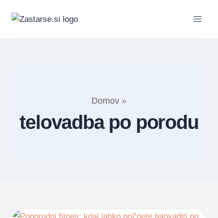
Skip
to
content
Domov
»
telovadba po porodu