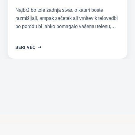
Najbrž bo tole zadnja stvar, o kateri boste
razmišljali, ampak začetek ali vrnitev k telovadbi
po porodu bi lahko pomagalo vašemu telesu,…
POPORODNI
BERI VEČ
FITNES:
KDAJ
LAHKO
PRIČNETE
TELOVADITI
PO
PORODU?