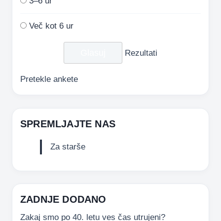
3–6 ur
Več kot 6 ur
Rezultati
Pretekle ankete
SPREMLJAJTE NAS
Za starše
ZADNJE DODANO
Zakaj smo po 40. letu ves čas utrujeni?