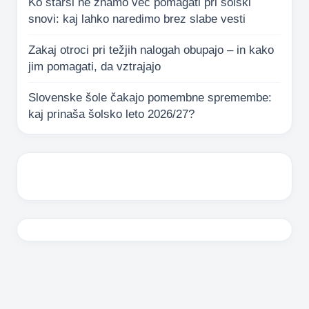
Ko starši ne znamo več pomagati pri šolski
snovi: kaj lahko naredimo brez slabe vesti
Zakaj otroci pri težjih nalogah obupajo – in kako
jim pomagati, da vztrajajo
Slovenske šole čakajo pomembne spremembe:
kaj prinaša šolsko leto 2026/27?