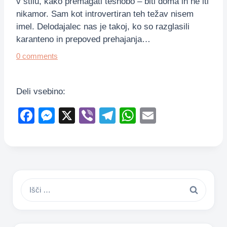
v stilu, kako premagati tesnobo – biti doma in ne iti
nikamor. Sam kot introvertiran teh težav nisem
imel. Delodajalec nas je takoj, ko so razglasili
karanteno in prepoved prehajanja…
0 comments
Deli vsebino:
F
M
X
Vi
T
W
E
a
e
b
el
h
m
c
ss
er
e
at
ail
e
e
gr
s
b
n
a
A
Išči:
o
g
m
p
o
er
p