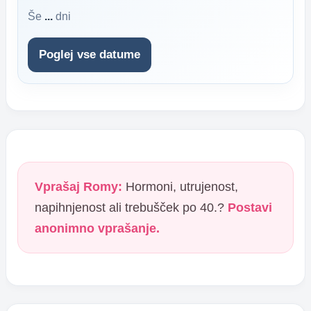
Še
...
dni
Poglej vse datume
Vprašaj Romy:
Hormoni, utrujenost,
napihnjenost ali trebušček po 40.?
Postavi
anonimno vprašanje.