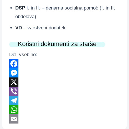
DSP
I. in II. – denarna socialna pomoč (I. in II.
obdelava)
VD
– varstveni dodatek
Koristni dokumenti za starše
Deli vsebino:
Facebook
Messenger
X
Viber
Telegram
WhatsApp
Email