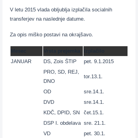
V letu 2015 vlada obljublja izplačila socialnih
transferjev na naslednje datume.
Za opis miško postavi na okrajšavo.
Mesec
Vrsta p
reje
mka
Izplačilo
JANUAR
DS
,
Zois ŠTIP
pet. 9.1.2015
PRO
,
SD
,
REJ
,
tor.13.1.
DNO
OD
sre.14.1.
DVD
sre.14.1.
KDČ
,
DPID
,
SN
čet.15.1.
DSP
I. obdelava
sre. 21.1.
VD
pet. 30.1.