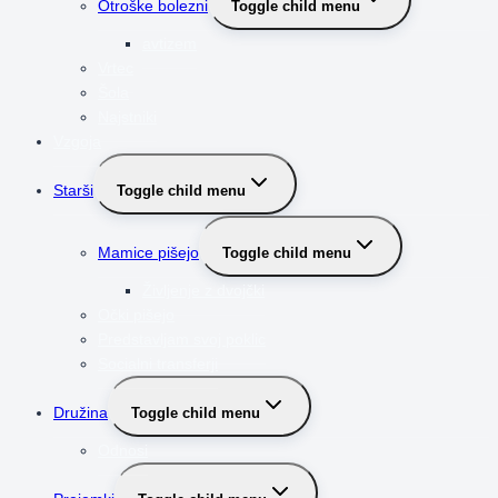
Otroške bolezni
Toggle child menu
avtizem
Vrtec
Šola
Najstniki
Vzgoja
Starši
Toggle child menu
Mamice pišejo
Toggle child menu
Življenje z dvojčki
Očki pišejo
Predstavljam svoj poklic
Socialni transferji
Družina
Toggle child menu
Odnosi