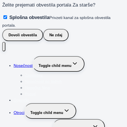
Želite prejemati obvestila portala Za starše?
Splošna obvestila
Privzeti kanal za splošna obvestila
portala.
Dovoli obvestila
Ne zdaj
Nosečnost
Toggle child menu
Zanositev
Nosečnost po tednih
Nosečka Nina
Porod
Dojenčki
Otroci
Toggle child menu