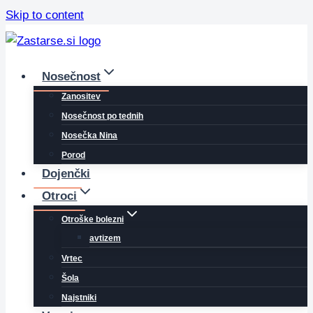
Skip to content
Nosečnost
Zanositev
Nosečnost po tednih
Nosečka Nina
Porod
Dojenčki
Otroci
Otroške bolezni
avtizem
Vrtec
Šola
Najstniki