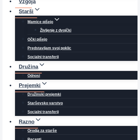
Vzgoja
Starši
Mamice pišejo
Življenje z dvojčki
Očki pišejo
Predstavljam svoj poklic
Socialni transferji
Družina
Odnosi
Prejemki
Družinski prejemki
Starševsko varstvo
Socialni transferji
Razno
Orodja za starše
Recepti