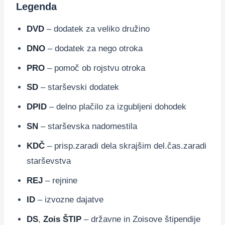
Legenda
DVD
– dodatek za veliko družino
DNO
– dodatek za nego otroka
PRO
– pomoč ob rojstvu otroka
SD
– starševski dodatek
DPID
– delno plačilo za izgubljeni dohodek
SN
– starševska nadomestila
KDČ
– prisp.zaradi dela skrajšim del.čas.zaradi
starševstva
REJ
– rejnine
ID
– izvozne dajatve
DS
,
Zois ŠTIP
– državne in Zoisove štipendije