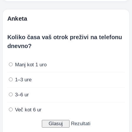
Anketa
Koliko časa vaš otrok preživi na telefonu
dnevno?
Manj kot 1 uro
1–3 ure
3–6 ur
Več kot 6 ur
Rezultati