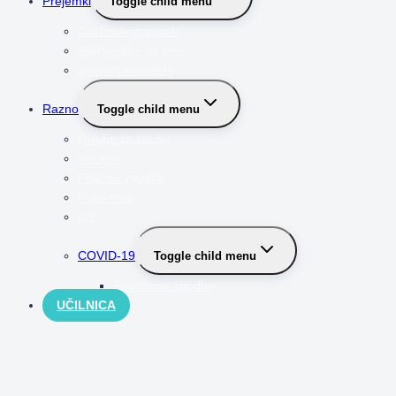
Prejemki
Toggle child menu
Družinski prejemki
Starševsko varstvo
Socialni transferji
Razno
Toggle child menu
Orodja za starše
Recepti
Poučne zgodbe
Foto-misli
OS
COVID-19
Toggle child menu
Anonimne zgodbe
UČILNICA