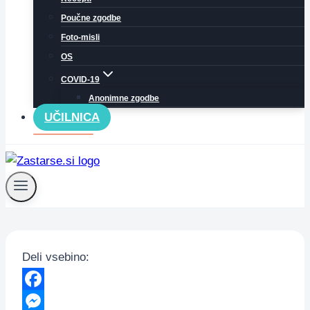
Poučne zgodbe
Foto-misli
OS
COVID-19
Anonimne zgodbe
UČILNICA
Deli vsebino:
Facebook