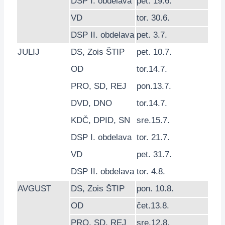
DSP
I. obdelava
pet. 19.6.
VD
tor. 30.6.
DSP
II. obdelava
pet. 3.7.
JULIJ
DS
,
Zois ŠTIP
pet. 10.7.
OD
tor.14.7.
PRO
,
SD
,
REJ
pon.13.7.
DVD
,
DNO
tor.14.7.
KDČ
,
DPID
,
SN
sre.15.7.
DSP
I. obdelava
tor. 21.7.
VD
pet. 31.7.
DSP
II. obdelava
tor. 4.8.
AVGUST
DS
,
Zois ŠTIP
pon. 10.8.
OD
čet.13.8.
PRO
,
SD
,
REJ
sre.12.8.