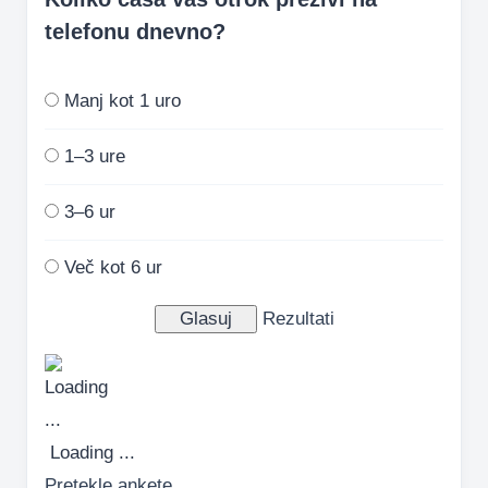
telefonu dnevno?
Manj kot 1 uro
1–3 ure
3–6 ur
Več kot 6 ur
Rezultati
Loading ...
Pretekle ankete