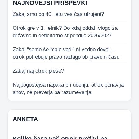
NAJNOVEJŠI PRISPEVKI
Zakaj smo po 40. letu ves čas utrujeni?
Otrok gre v 1. letnik? Do kdaj oddati vlogo za
državno in deficitarno štipendijo 2026/2027
Zakaj “samo še malo vadi” ni vedno dovolj –
otrok potrebuje pravo razlago ob pravem času
Zakaj naj otrok pleše?
Najpogostejša napaka pri učenju: otrok ponavlja
snov, ne preverja pa razumevanja
ANKETA
Koliko časa vaš otrok preživi na