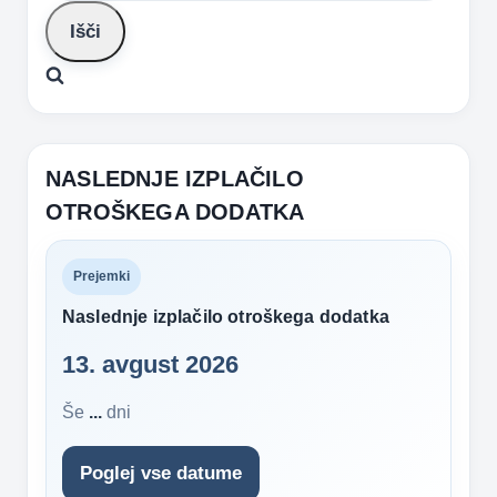
b
e
r
g
s
l
k
e
m
p
o
n
r
A
r
o
g
a
p
k
e
m
p
r
NASLEDNJE IZPLAČILO
OTROŠKEGA DODATKA
Prejemki
Naslednje izplačilo otroškega dodatka
13. avgust 2026
Še
...
dni
Poglej vse datume