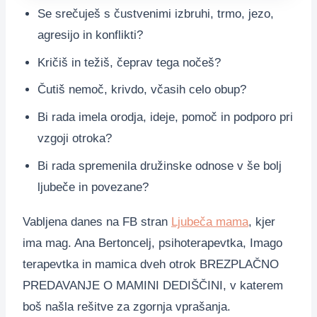
Se srečuješ s čustvenimi izbruhi, trmo, jezo,
agresijo in konflikti?
Kričiš in težiš, čeprav tega nočeš?
Čutiš nemoč, krivdo, včasih celo obup?
Bi rada imela orodja, ideje, pomoč in podporo pri
vzgoji otroka?
Bi rada spremenila družinske odnose v še bolj
ljubeče in povezane?
Vabljena danes na FB stran
Ljubeča mama
, kjer
ima mag. Ana Bertoncelj, psihoterapevtka, Imago
terapevtka in mamica dveh otrok BREZPLAČNO
PREDAVANJE O MAMINI DEDIŠČINI, v katerem
boš našla rešitve za zgornja vprašanja.