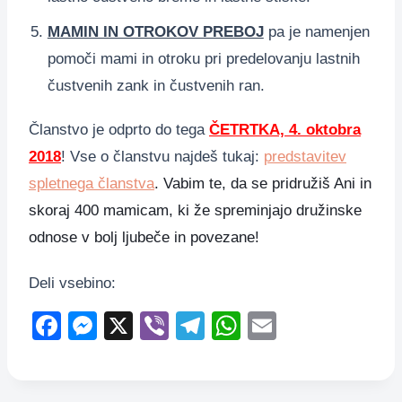
MAMIN IN OTROKOV PREBOJ
pa je namenjen
pomoči mami in otroku pri predelovanju lastnih
čustvenih zank in čustvenih ran.
Članstvo je odprto do tega
ČETRTKA, 4. oktobra
2018
! Vse o članstvu najdeš tukaj:
predstavitev
spletnega članstva
. Vabim te, da se pridružiš Ani in
skoraj 400 mamicam, ki že spreminjajo družinske
odnose v bolj ljubeče in povezane!
Deli vsebino:
F
M
X
Vi
T
W
E
a
e
b
el
h
m
c
ss
er
e
at
ail