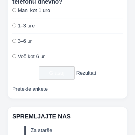
telefonu dnevno?
Manj kot 1 uro
1–3 ure
3–6 ur
Več kot 6 ur
Rezultati
Pretekle ankete
SPREMLJAJTE NAS
Za starše