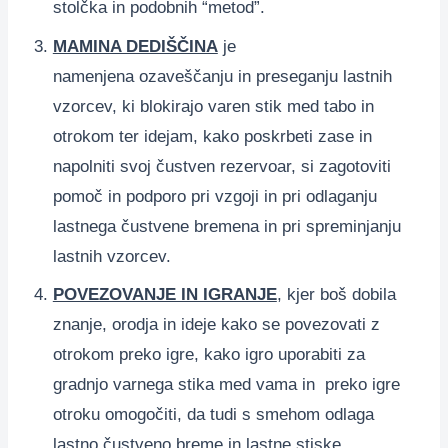
stolčka in podobnih “metod”.
MAMINA DEDIŠČINA
je
namenjena ozaveščanju in preseganju lastnih
vzorcev, ki blokirajo varen stik med tabo in
otrokom ter idejam, kako poskrbeti zase in
napolniti svoj čustven rezervoar, si zagotoviti
pomoč in podporo pri vzgoji in pri odlaganju
lastnega čustvene bremena in pri spreminjanju
lastnih vzorcev.
POVEZOVANJE IN IGRANJE
, kjer boš dobila
znanje, orodja in ideje kako se povezovati z
otrokom preko igre, kako igro uporabiti za
gradnjo varnega stika med vama in preko igre
otroku omogočiti, da tudi s smehom odlaga
lastno čustveno breme in lastne stiske.