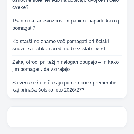
osnovne šole nenadoma dobivajo dvojke in celo
cveke?
15-letnica, anksioznost in panični napadi: kako ji
pomagati?
Ko starši ne znamo več pomagati pri šolski
snovi: kaj lahko naredimo brez slabe vesti
Zakaj otroci pri težjih nalogah obupajo – in kako
jim pomagati, da vztrajajo
Slovenske šole čakajo pomembne spremembe:
kaj prinaša šolsko leto 2026/27?