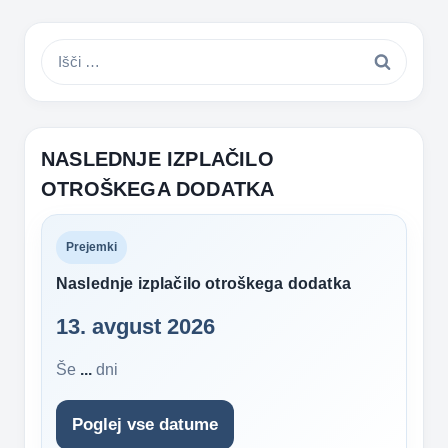
e
e
gr
s
b
n
a
A
Išči:
o
g
m
p
o
er
p
k
NASLEDNJE IZPLAČILO
OTROŠKEGA DODATKA
Prejemki
Naslednje izplačilo otroškega dodatka
13. avgust 2026
Še
...
dni
Poglej vse datume