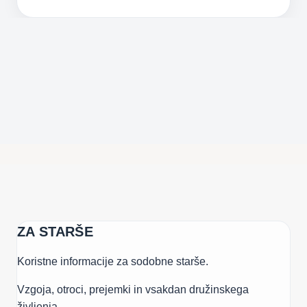
JE
AGRESIVNOST
DO
OTROK
VZROK
ZA
VOJNE
PO
SVETU
(IN
ZAKAJ
JE
STRAH
GLAVNI
KRIVEC
ZA STARŠE
ZA
AGRESIVNOST)
Koristne informacije za sodobne starše.
Vzgoja, otroci, prejemki in vsakdan družinskega
življenja.