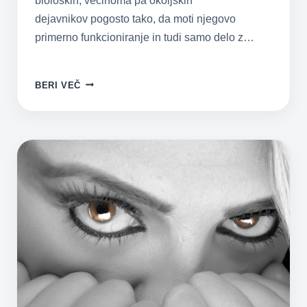
bioloških, večinoma pa okoljskih
dejavnikov pogosto tako, da moti njegovo
primerno funkcioniranje in tudi samo delo z…
AGRESIVNOST
BERI VEČ
PRI
OTROCIH