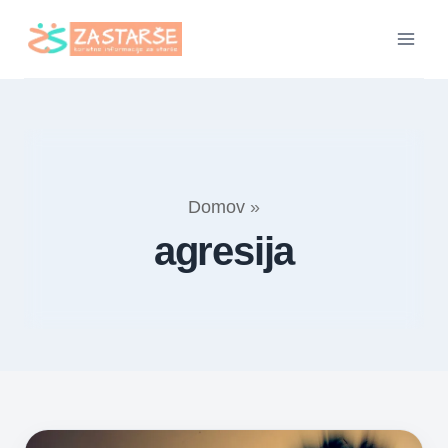
Skip
to
content
Domov
»
agresija