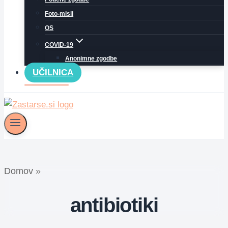
Foto-misli
OS
COVID-19
Anonimne zgodbe
UČILNICA
Domov
»
antibiotiki