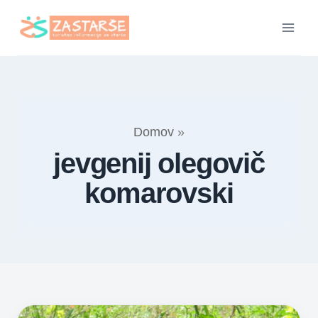
Skip
to
content
Domov
»
jevgenij olegovič
komarovski