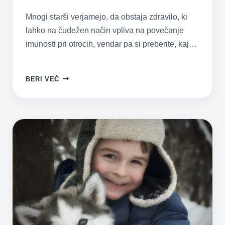
Mnogi starši verjamejo, da obstaja zdravilo, ki
lahko na čudežen način vpliva na povečanje
imunosti pri otrocih, vendar pa si preberite, kaj…
OTROKA
BERI VEČ
NE
ZDRAVIJO
ČUDEŽNA
ZDRAVILA,
AMPAK
NAČIN
ŽIVLJENJA