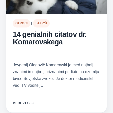
OTROCI
|
STARŠI
14 genialnih citatov dr.
Komarovskega
Jevgenij Olegovič Komarovski je med najbolj
znanimi in najbolj priznanimi pediatri na ozemlju
bivše Sovjetske zveze. Je doktor medicinskih
ved, TV voditelj…
14
BERI VEČ
GENIALNIH