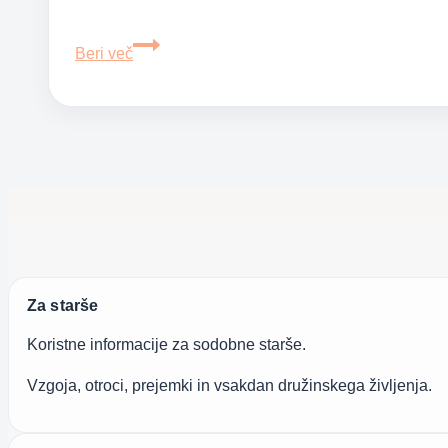
Najboljši
Beri več
vodnik
za
hujšanje
–
maščobe
Za starše
Koristne informacije za sodobne starše.
Vzgoja, otroci, prejemki in vsakdan družinskega življenja.