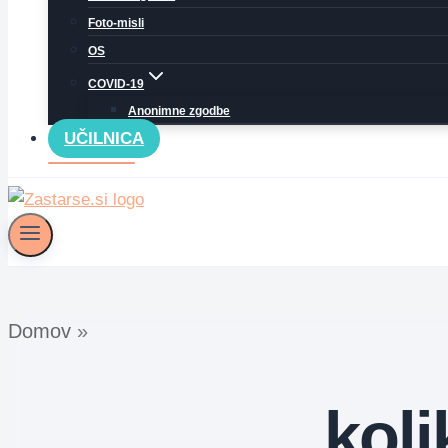
Foto-misli
OS
COVID-19
Anonimne zgodbe
UČILNICA
Domov
»
kol