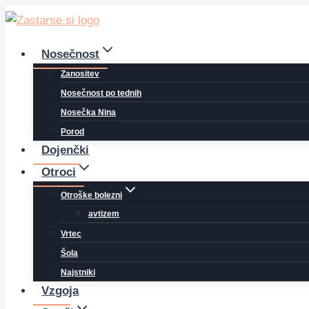
Skip
to
content
Nosečnost
Zanositev
Nosečnost po tednih
Nosečka Nina
Porod
Dojenčki
Otroci
Otroške bolezni
avtizem
Vrtec
Šola
Najstniki
Vzgoja