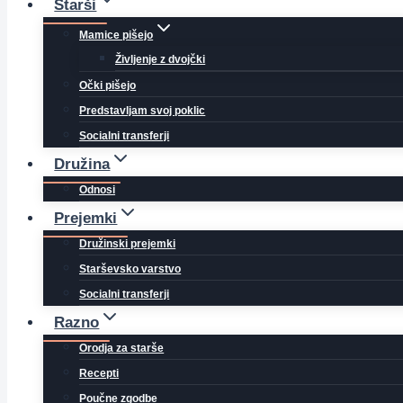
Starši
Mamice pišejo
Življenje z dvojčki
Očki pišejo
Predstavljam svoj poklic
Socialni transferji
Družina
Odnosi
Prejemki
Družinski prejemki
Starševsko varstvo
Socialni transferji
Razno
Orodja za starše
Recepti
Poučne zgodbe