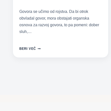
Govora se učimo od rojstva. Da bi otrok
obvladal govor, mora obstajati organska
osnova za razvoj govora, to pa pomeni: dober
sluh,…
KDAJ
BERI VEČ
JE
ČAS,
DA
POIŠČETE
POMOČ
LOGOPEDA