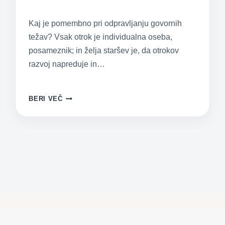
Kaj je pomembno pri odpravljanju govornih
težav? Vsak otrok je individualna oseba,
posameznik; in želja staršev je, da otrokov
razvoj napreduje in…
KAKO
BERI VEČ
ODPRAVITI
GOVORNE
TEŽAVE
PRI
OTROKU