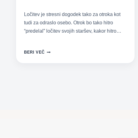
Ločitev je stresni dogodek tako za otroka kot
tudi za odraslo osebo. Otrok bo tako hitro
“predelal” ločitev svojih staršev, kakor hitro…
LOJALNOSTNI
BERI VEČ
KONFLIKT
IN
STARŠEVSKO
ODTUJEVANJE