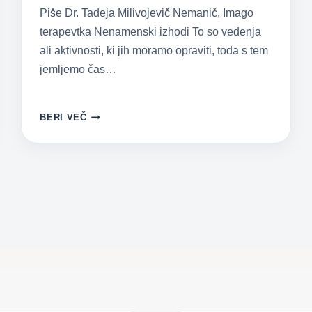
Piše Dr. Tadeja Milivojevič Nemanič, Imago
terapevtka Nenamenski izhodi To so vedenja
ali aktivnosti, ki jih moramo opraviti, toda s tem
jemljemo čas…
IZHODI
BERI VEČ
KOT
NEVIDNA
LOČITEV