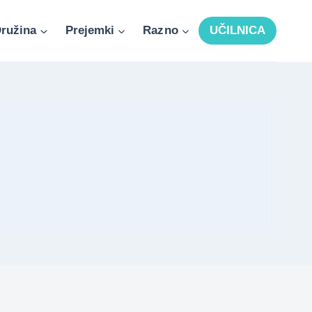
ružina
Prejemki
Razno
UČILNICA