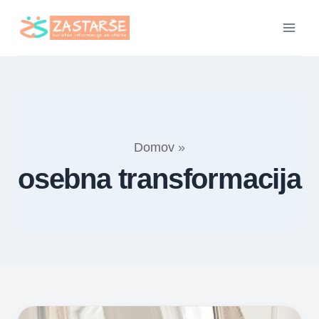
Skip
to
content
Domov
»
osebna transformacija