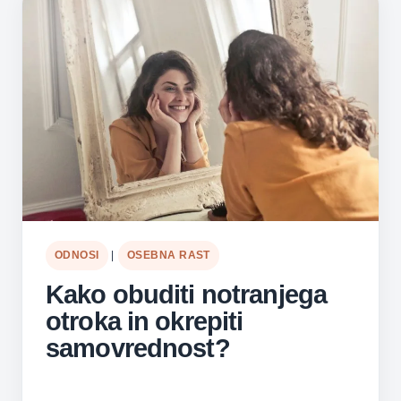
ODNOSI
|
OSEBNA RAST
Kako obuditi notranjega
otroka in okrepiti
samovrednost?