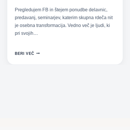
Pregledujem FB in štejem ponudbe delavnic,
predavanj, seminarjev, katerim skupna rdeča nit
je osebna transformacija. Vedno več je ljudi, ki
pri svojih…
KAKO
BERI VEČ
OBUDITI
NOTRANJEGA
OTROKA
IN
OKREPITI
SAMOVREDNOST?