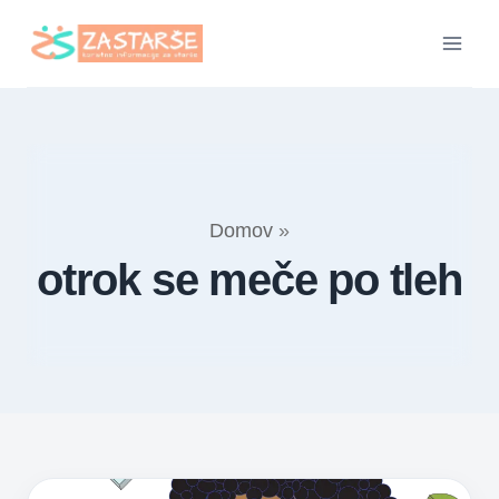
Skip
to
content
Domov
»
otrok se meče po tleh