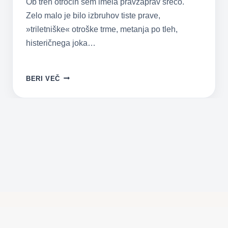
Ob treh otrocih sem imela pravzaprav srečo.
Zelo malo je bilo izbruhov tiste prave,
»triletniške« otroške trme, metanja po tleh,
histeričnega joka…
OBVLADOVANJE
BERI VEČ
IZBRUHOV
JEZE