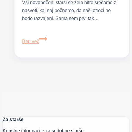
Vsi novopečeni starši se zelo hitro srečamo z
nasveti, kaj naj počnemo, da naši otroci ne
bodo razvajeni. Sama sem prvi tak…
Razvajanje
Beri več
otrok
–
kaj
je
to?
Za starše
Koristne informacije za sodobne starše.