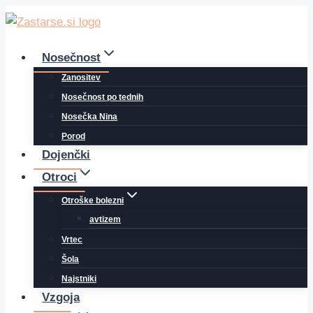
Skip
to
content
Nosečnost
Zanositev
Nosečnost po tednih
Nosečka Nina
Porod
Dojenčki
Otroci
Otroške bolezni
avtizem
Vrtec
Šola
Najstniki
Vzgoja