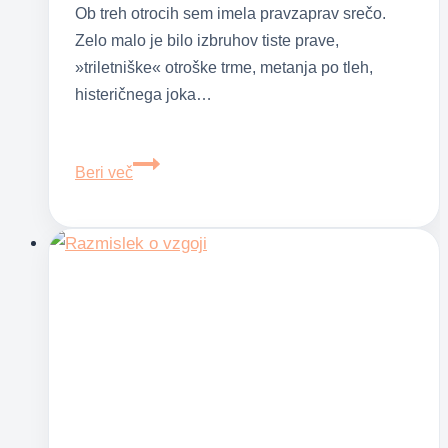
Ob treh otrocih sem imela pravzaprav srečo.
Zelo malo je bilo izbruhov tiste prave,
»triletniške« otroške trme, metanja po tleh,
histeričnega joka…
Obvladovanje
Beri več
izbruhov
jeze