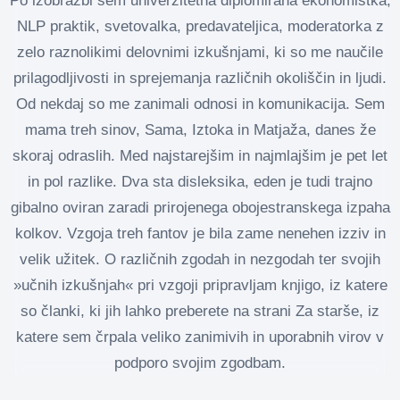
Po izobrazbi sem univerzitetna diplomirana ekonomistka,
NLP praktik, svetovalka, predavateljica, moderatorka z
zelo raznolikimi delovnimi izkušnjami, ki so me naučile
prilagodljivosti in sprejemanja različnih okoliščin in ljudi.
Od nekdaj so me zanimali odnosi in komunikacija. Sem
mama treh sinov, Sama, Iztoka in Matjaža, danes že
skoraj odraslih. Med najstarejšim in najmlajšim je pet let
in pol razlike. Dva sta disleksika, eden je tudi trajno
gibalno oviran zaradi prirojenega obojestranskega izpaha
kolkov. Vzgoja treh fantov je bila zame nenehen izziv in
velik užitek. O različnih zgodah in nezgodah ter svojih
»učnih izkušnjah« pri vzgoji pripravljam knjigo, iz katere
so članki, ki jih lahko preberete na strani Za starše, iz
katere sem črpala veliko zanimivih in uporabnih virov v
podporo svojim zgodbam.