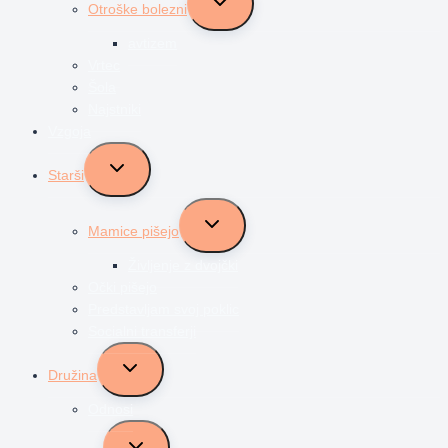
Otroške bolezni
child
menu
avtizem
Vrtec
Šola
Najstniki
Vzgoja
Toggle
Starši
child
menu
Toggle
Mamice pišejo
child
menu
Življenje z dvojčki
Očki pišejo
Predstavljam svoj poklic
Socialni transferji
Toggle
Družina
child
menu
Odnosi
Toggle