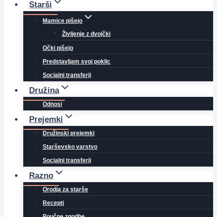
Starši
Mamice pišejo
Življenje z dvojčki
Očki pišejo
Predstavljam svoj poklic
Socialni transferji
Družina
Odnosi
Prejemki
Družinski prejemki
Starševsko varstvo
Socialni transferji
Razno
Orodja za starše
Recepti
Poučne zgodbe