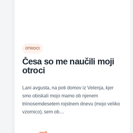
OTROCI
Česa so me naučili moji
otroci
Lani avgusta, na poti domov iz Velenja, kjer
smo obiskali mojo mamo ob njenem
triinosemdesetem rojstnem dnevu (mojo veliko
vzornico), sem ob…
Česa