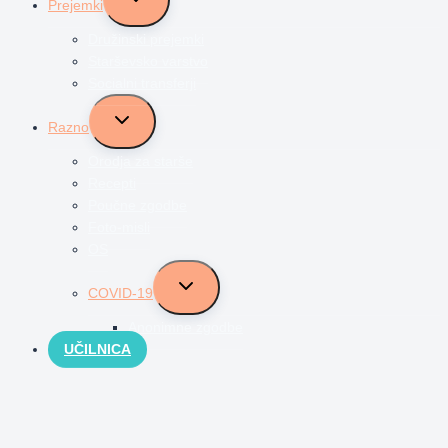
Prejemki
child
menu
Družinski prejemki
Starševsko varstvo
Socialni transferji
Toggle
Razno
child
menu
Orodja za starše
Recepti
Poučne zgodbe
Foto-misli
OS
Toggle
COVID-19
child
menu
Anonimne zgodbe
UČILNICA