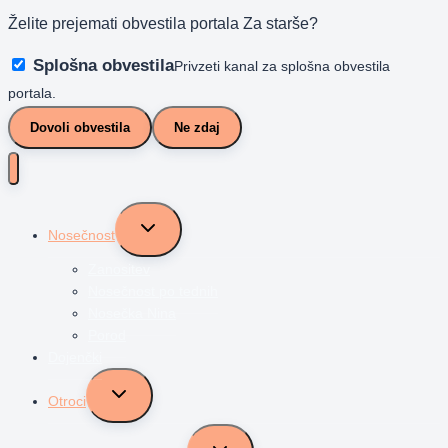
Želite prejemati obvestila portala Za starše?
Splošna obvestila
Privzeti kanal za splošna obvestila
portala.
Dovoli obvestila
Ne zdaj
Toggle
Nosečnost
child
menu
Zanositev
Nosečnost po tednih
Nosečka Nina
Porod
Dojenčki
Toggle
Otroci
child
menu
Toggle