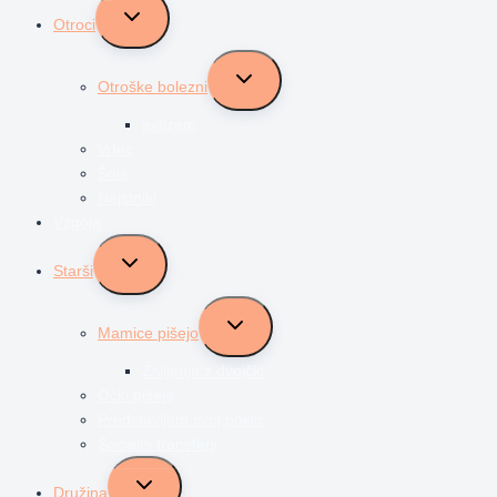
Toggle
Otroci
child
menu
Toggle
Otroške bolezni
child
menu
avtizem
Vrtec
Šola
Najstniki
Vzgoja
Toggle
Starši
child
menu
Toggle
Mamice pišejo
child
menu
Življenje z dvojčki
Očki pišejo
Predstavljam svoj poklic
Socialni transferji
Toggle
Družina
child