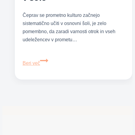
Čeprav se prometno kulturo začnejo
sistematično učiti v osnovni šoli, je zelo
pomembno, da zaradi varnosti otrok in vseh
udeležencev v prometu…
Varnost
Beri več
otrok
v
prometu;
kaj
morajo
otroci
obvladati
pred