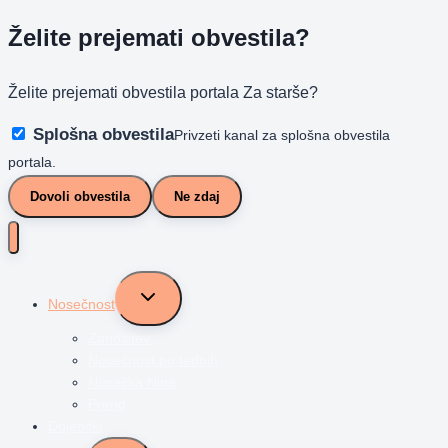
Želite prejemati obvestila?
Želite prejemati obvestila portala Za starše?
Splošna obvestila
Privzeti kanal za splošna obvestila
portala.
Dovoli obvestila
Ne zdaj
Toggle
Nosečnost
child
menu
Zanositev
Nosečnost po tednih
Nosečka Nina
Porod
Dojenčki