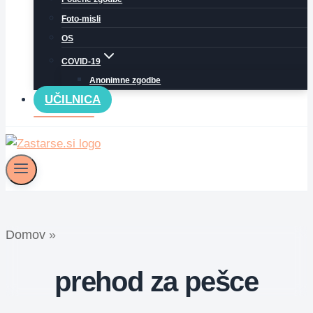
Foto-misli
OS
COVID-19
Anonimne zgodbe
UČILNICA
Domov
»
prehod za pešce