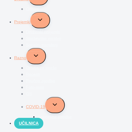
menu
Odnosi
Toggle
Prejemki
child
menu
Družinski prejemki
Starševsko varstvo
Socialni transferji
Toggle
Razno
child
menu
Orodja za starše
Recepti
Poučne zgodbe
Foto-misli
OS
Toggle
COVID-19
child
menu
Anonimne zgodbe
UČILNICA