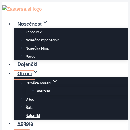
Skip
to
content
Nosečnost
Zanositev
Nosečnost po tednih
Nosečka Nina
Porod
Dojenčki
Otroci
Otroške bolezni
avtizem
Vrtec
Šola
Najstniki
Vzgoja