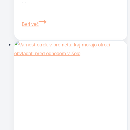
…
Varno
Beri več
na
sprehod