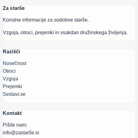
odhodom
Za starše
v
šolo
Koristne informacije za sodobne starše.
Vzgoja, otroci, prejemki in vsakdan družinskega življenja.
Razišči
Nosečnost
Otroci
Vzgoja
Prejemki
Sestavi.se
Kontakt
Pišite nam:
info@zastarše.si