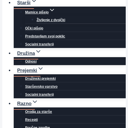
Starši
Mamice pišejo
Življenje z dvojčki
Očki pišejo
Predstavljam svoj poklic
Socialni transferji
Družina
Odnosi
Prejemki
Družinski prejemki
Starševsko varstvo
Socialni transferji
Razno
Orodja za starše
Recepti
Poučne zgodbe