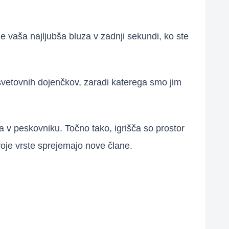
je vaša najljubša bluza v zadnji sekundi, ko ste
 svetovnih dojenčkov, zaradi katerega smo jim
ra v peskovniku. Točno tako, igrišča so prostor
voje vrste sprejemajo nove člane.