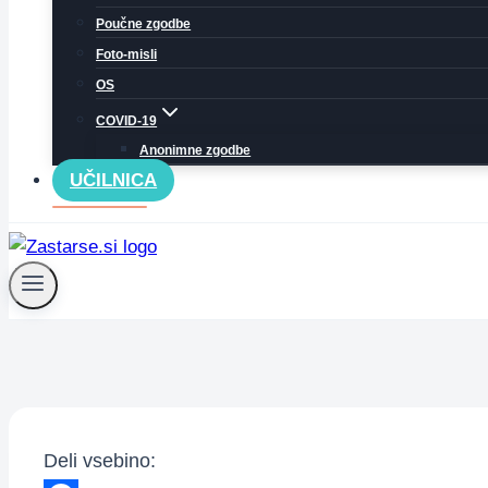
Poučne zgodbe
Foto-misli
OS
COVID-19
Anonimne zgodbe
UČILNICA
Deli vsebino: