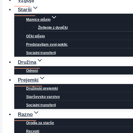
Vzgoja
Starši
Mamice pišejo
Življenje z dvojčki
Očki pišejo
Predstavljam svoj poklic
Socialni transferji
Družina
Odnosi
Prejemki
Družinski prejemki
Starševsko varstvo
Socialni transferji
Razno
Orodja za starše
Recepti