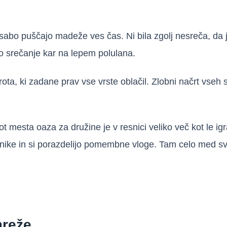
za sabo puščajo madeže ves čas. Ni bila zgolj nesreča, da 
tno srečanje kar na lepem polulana.
rota, ki zadane prav vse vrste oblačil. Zlobni načrt vseh
t mesta oaza za družine je v resnici veliko več kot le ig
 tehnike in si porazdelijo pomembne vloge. Tam celo med s
mreže