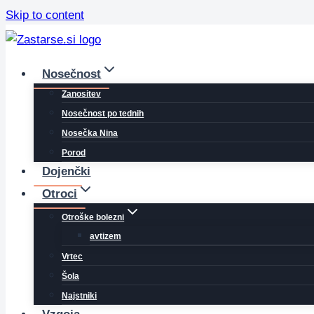
Skip to content
Nosečnost
Zanositev
Nosečnost po tednih
Nosečka Nina
Porod
Dojenčki
Otroci
Otroške bolezni
avtizem
Vrtec
Šola
Najstniki