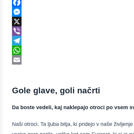
Facebook
Messenger
X
Viber
Telegram
WhatsApp
Email
Gole glave, goli načrti
Da boste vedeli, kaj naklepajo otroci po vsem s
Naši otroci. Ta ljuba bitja, ki pridejo v naše živl