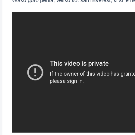
vsako goro perila, veliko kot sam Everest, ki si je ne