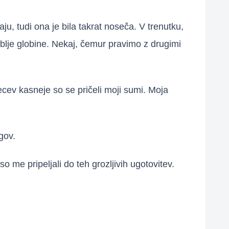
u, tudi ona je bila takrat noseča. V trenutku,
globlje globine. Nekaj, čemur pravimo z drugimi
cev kasneje so se pričeli moji sumi. Moja
gov.
o me pripeljali do teh grozljivih ugotovitev.