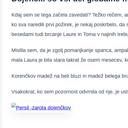
Kdaj sem se tega začela zavedati? Težko rečem, ampa
ko sva naredili prvi požirek, je nekaj poskrbelo, da 
besedami tudi brcanje Laure in Toma v najinih treb
Mislila sem, da je zgolj pomanjkanje spanca, ampa
mala Laura je bila stara takrat že osem mesecev, ko
Korenčkov madež na beli bluzi in madež belega bru
Vsakokrat, ko sem pozornost odvrnila od nje, je ustv