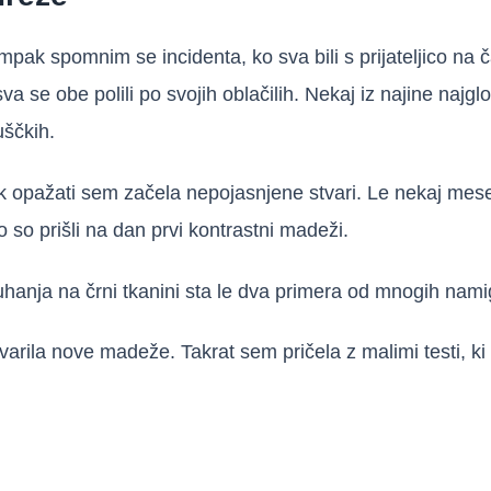
k spomnim se incidenta, ko sva bili s prijateljico na čaj
sva se obe polili po svojih oblačilih. Nekaj iz najine naj
uščkih.
k opažati sem začela nepojasnjene stvari. Le nekaj mese
 so prišli na dan prvi kontrastni madeži.
hanja na črni tkanini sta le dva primera od mnogih nami
arila nove madeže. Takrat sem pričela z malimi testi, ki s