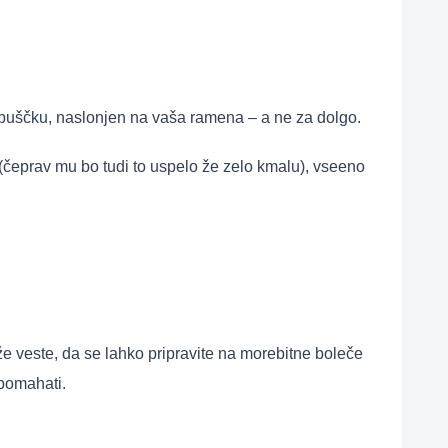
rebuščku, naslonjen na vaša ramena – a ne za dolgo.
(čeprav mu bo tudi to uspelo že zelo kmalu), vseeno
j že veste, da se lahko pripravite na morebitne boleče
 pomahati.