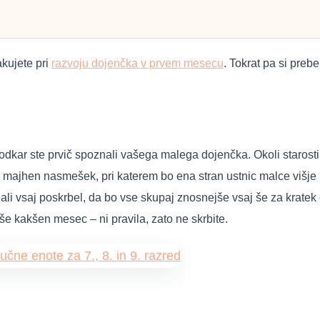
akujete pri
razvoju dojenčka v prvem mesecu
. Tokrat pa si preb
 odkar ste prvič spoznali vašega malega dojenčka. Okoli staros
n majhen nasmešek, pri katerem bo ena stran ustnic malce viš
 ali vsaj poskrbel, da bo vse skupaj znosnejše vsaj še za krate
e kakšen mesec – ni pravila, zato ne skrbite.