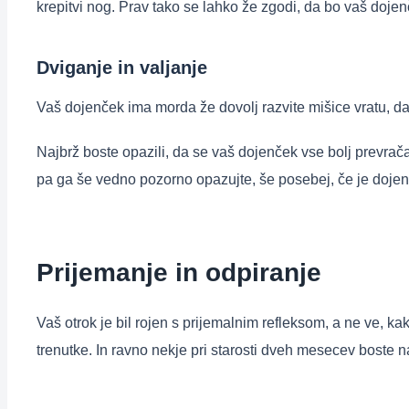
krepitvi nog. Prav tako se lahko že zgodi, da bo vaš doj
Dviganje in valjanje
Vaš dojenček ima morda že dovolj razvite mišice vratu, d
Najbrž boste opazili, da se vaš dojenček vse bolj prevra
pa ga še vedno pozorno opazujte, še posebej, če je dojenče
Prijemanje in odpiranje
Vaš otrok je bil rojen s prijemalnim refleksom, a ne ve, kak
trenutke. In ravno nekje pri starosti dveh mesecev boste na