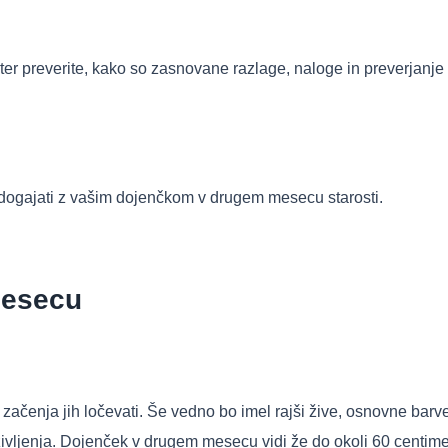
d ter preverite, kako so zasnovane razlage, naloge in preverjanje
o dogajati z vašim dojenčkom v drugem mesecu starosti.
mesecu
ačenja jih ločevati. Še vedno bo imel rajši žive, osnovne barve
življenja. Dojenček v drugem mesecu vidi že do okoli 60 centim