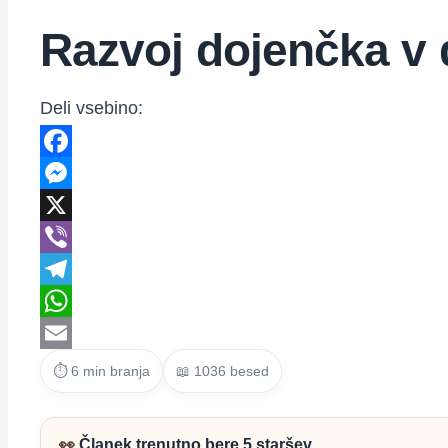
Razvoj dojenčka v
Deli vsebino:
Facebook
Messenger
X
Viber
Telegram
WhatsApp
Email
⏱ 6 min branja
📖 1036 besed
👀
Članek trenutno bere 5 staršev