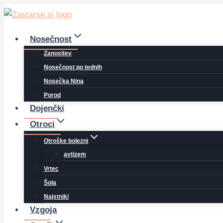
Skip
to
content
Nosečnost
Zanositev
Nosečnost po tednih
Nosečka Nina
Porod
Dojenčki
Otroci
Otroške bolezni
avtizem
Vrtec
Šola
Najstniki
Vzgoja