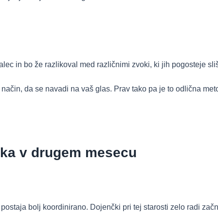
c in bo že razlikoval med različnimi zvoki, ki jih pogosteje sliš
ačin, da se navadi na vaš glas. Prav tako pa je to odlična meto
čka v drugem mesecu
taja bolj koordinirano. Dojenčki pri tej starosti zelo radi začnej