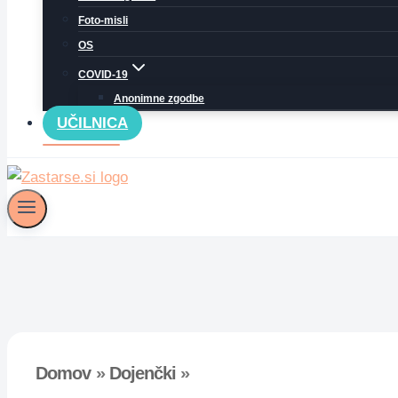
Foto-misli
OS
COVID-19
Anonimne zgodbe
UČILNICA
Domov
»
Dojenčki
»