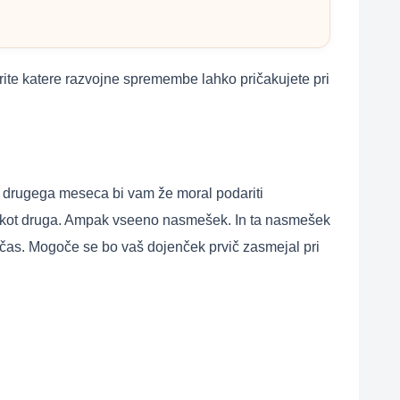
erite katere razvojne spremembe lahko pričakujete pri
ti drugega meseca bi vam že moral podariti
je kot druga. Ampak vseeno nasmešek. In ta nasmešek
k čas. Mogoče se bo vaš dojenček prvič zasmejal pri