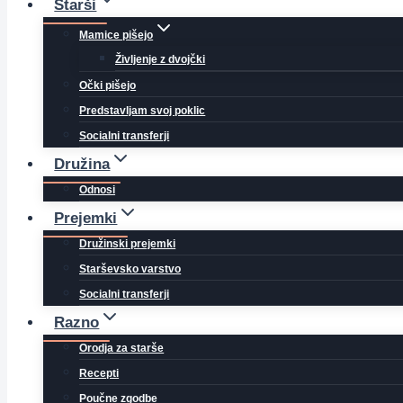
Starši
Mamice pišejo
Življenje z dvojčki
Očki pišejo
Predstavljam svoj poklic
Socialni transferji
Družina
Odnosi
Prejemki
Družinski prejemki
Starševsko varstvo
Socialni transferji
Razno
Orodja za starše
Recepti
Poučne zgodbe