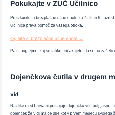
Pokukajte v ZUČ Učilnico
Preizkusite tri brezplačne učne enote za 7., 8. in 9. razre
Učilnica prava pomoč za vašega otroka.
Oglejte si brezplačne učne enote
→
Pa si poglejmo, kaj še lahko pričakujete, da se bo začel
Dojenčkova čutila v drugem 
Vid
Razlike med barvami postajajo dojenčku vse bolj jasne in z
dojenček že vidi malce dlje kot v prvem mesecu svojega 