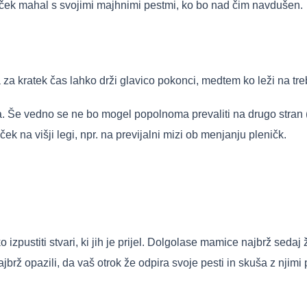
enček mahal s svojimi majhnimi pestmi, ko bo nad čim navdušen.
a za kratek čas lahko drži glavico pokonci, medtem ko leži na t
ča. Še vedno se ne bo mogel popolnoma prevaliti na drugo stran 
k na višji legi, npr. na previjalni mizi ob menjanju pleničk.
o izpustiti stvari, ki jih je prijel. Dolgolase mamice najbrž seda
jbrž opazili, da vaš otrok že odpira svoje pesti in skuša z njimi