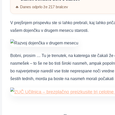
🔥 Danes odprlo že 217 bralcev
V prejšnjem prispevku ste si lahko prebrali, kaj lahko prič
vašem dojenčku v drugem mesecu starosti.
Bobni, prosim … Tu je trenutek, na katerega ste čakali že
nasmešek – to še ne bo tisti široki nasmeh, ampak popol
bo najverjetneje naredil vse tiste neprespane noči vredne
šestih tednih, morda pa boste na nasmeh morali počakati š