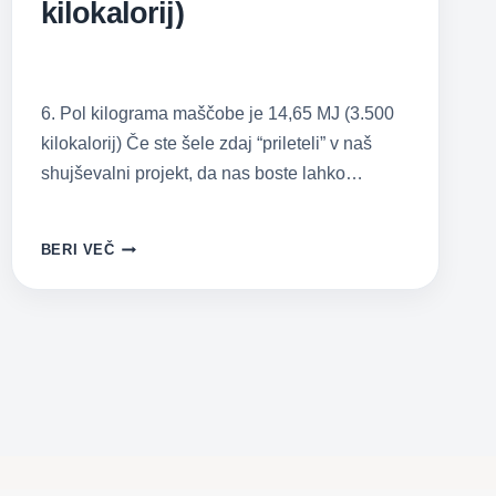
kilokalorij)
6. Pol kilograma maščobe je 14,65 MJ (3.500
kilokalorij) Če ste šele zdaj “prileteli” v naš
shujševalni projekt, da nas boste lahko…
NAJBOLJŠI
BERI VEČ
VODNIK
ZA
HUJŠANJE
–
POL
KILOGRAMA
MAŠČOBE
=
14,65
MJ
(3.500