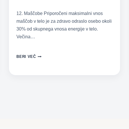
12. Maščobe Priporočeni maksimalni vnos
maščob v telo je za zdravo odraslo osebo okoli
30% od skupnega vnosa energije v telo.
Večina…
NAJBOLJŠI
BERI VEČ
VODNIK
ZA
HUJŠANJE
–
MAŠČOBE