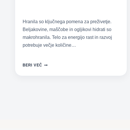
Hranila so ključnega pomena za preživetje.
Beljakovine, maščobe in ogljikovi hidrati so
makrohranila. Telo za energijo rast in razvoj
potrebuje večje količine…
URAVNOTEŽENA
BERI VEČ
PREHRANA
ZA
ZDRAVJE
IN
DOBER
IMUNSKI
SISTEM