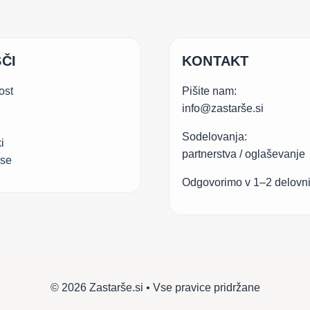
ČI
KONTAKT
ost
Pišite nam:
info@zastarše.si
Sodelovanja:
i
partnerstva / oglaševanje
.se
Odgovorimo v 1–2 delovn
© 2026 Zastarše.si • Vse pravice pridržane