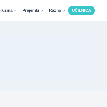
ružina
Prejemki
Razno
UČILNICA