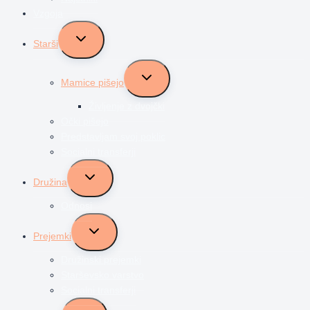
Vzgoja
Toggle
Starši
child
menu
Toggle
Mamice pišejo
child
menu
Življenje z dvojčki
Očki pišejo
Predstavljam svoj poklic
Socialni transferji
Toggle
Družina
child
menu
Odnosi
Toggle
Prejemki
child
menu
Družinski prejemki
Starševsko varstvo
Socialni transferji