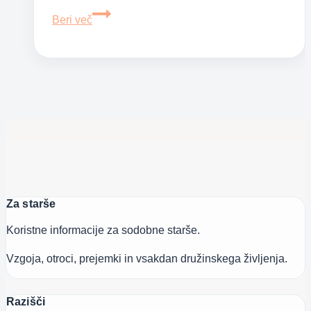
Je
Beri več
ADHD
izmišljena
bolezen?
Za starše
Koristne informacije za sodobne starše.
Vzgoja, otroci, prejemki in vsakdan družinskega življenja.
Razišči