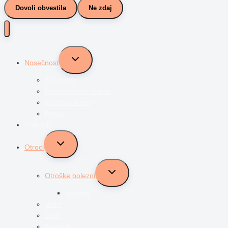
Dovoli obvestila
Ne zdaj
Toggle
Nosečnost
child
menu
Zanositev
Nosečnost po tednih
Nosečka Nina
Porod
Dojenčki
Toggle
Otroci
child
menu
Toggle
Otroške bolezni
child
menu
avtizem
Vrtec
Šola
Najstniki