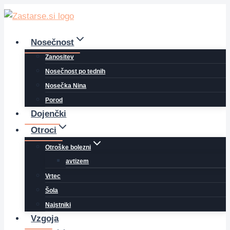
Skip
to
content
Nosečnost
Zanositev
Nosečnost po tednih
Nosečka Nina
Porod
Dojenčki
Otroci
Otroške bolezni
avtizem
Vrtec
Šola
Najstniki
Vzgoja