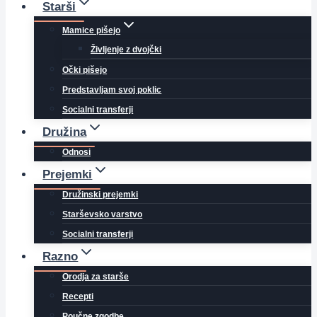
Starši
Mamice pišejo
Življenje z dvojčki
Očki pišejo
Predstavljam svoj poklic
Socialni transferji
Družina
Odnosi
Prejemki
Družinski prejemki
Starševsko varstvo
Socialni transferji
Razno
Orodja za starše
Recepti
Poučne zgodbe