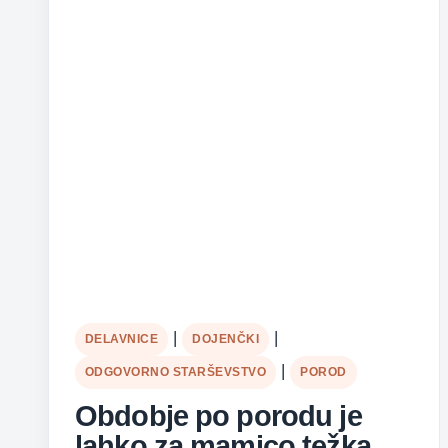
|
|
DELAVNICE
DOJENČKI
|
ODGOVORNO STARŠEVSTVO
POROD
Obdobje po porodu je
lahko za mamico težka