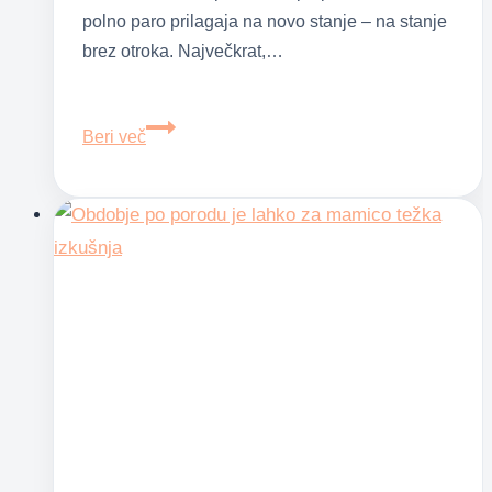
polno paro prilagaja na novo stanje – na stanje
brez otroka. Največkrat,…
Tri
Beri več
poporodne
spremembe