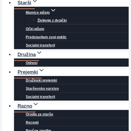
Starši
Mamice pišejo
Življenje z dvojčki
Očki pišejo
Predstavljam svoj poklic
Socialni transferji
Družina
Odnosi
Prejemki
Družinski prejemki
Starševsko varstvo
Socialni transferji
Razno
Orodja za starše
Recepti
Poučne zgodbe