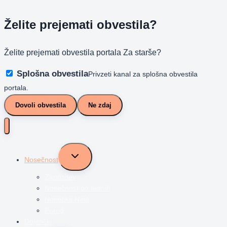
Želite prejemati obvestila?
Želite prejemati obvestila portala Za starše?
Splošna obvestila
Privzeti kanal za splošna obvestila
portala.
Dovoli obvestila
Ne zdaj
Toggle
Nosečnost
child
menu
Zanositev
Nosečnost po tednih
Nosečka Nina
Porod
Dojenčki