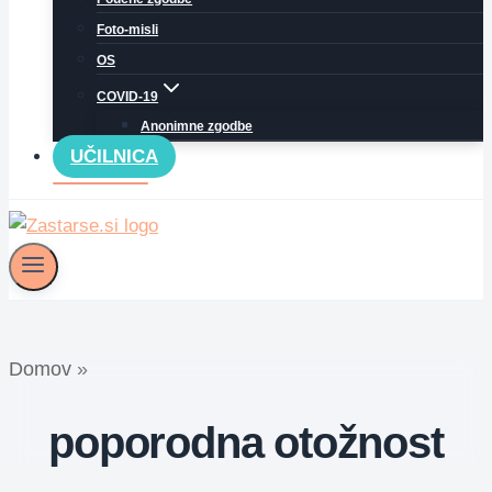
Foto-misli
OS
COVID-19
Anonimne zgodbe
UČILNICA
Domov
»
poporodna otožnost