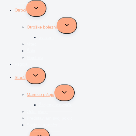
Toggle
Otroci
child
menu
Toggle
Otroške bolezni
child
menu
avtizem
Vrtec
Šola
Najstniki
Vzgoja
Toggle
Starši
child
menu
Toggle
Mamice pišejo
child
menu
Življenje z dvojčki
Očki pišejo
Predstavljam svoj poklic
Socialni transferji
Toggle