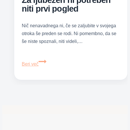
Za ljubezen ni potreben
niti prvi pogled
Nič nenavadnega ni, če se zaljubite v svojega
otroka še preden se rodi. Ni pomembno, da se
še niste spoznali, niti videli,…
Za
Beri več
ljubezen
ni
potreben
niti
prvi
pogled