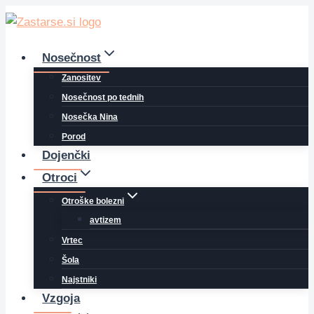
Skip
to
content
Nosečnost
Zanositev
Nosečnost po tednih
Nosečka Nina
Porod
Dojenčki
Otroci
Otroške bolezni
avtizem
Vrtec
Šola
Najstniki
Vzgoja