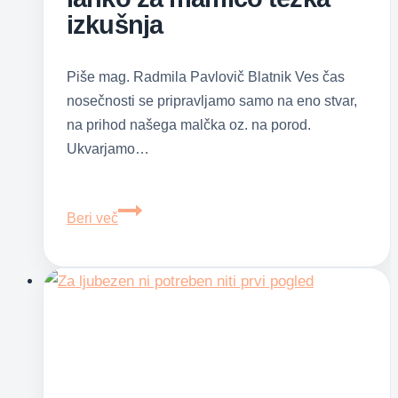
izkušnja
Piše mag. Radmila Pavlovič Blatnik Ves čas
nosečnosti se pripravljamo samo na eno stvar,
na prihod našega malčka oz. na porod.
Ukvarjamo…
Obdobje
Beri več
po
porodu
je
lahko
za
mamico
težka