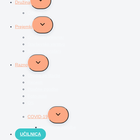
Družina
child
menu
Odnosi
Toggle
Prejemki
child
menu
Družinski prejemki
Starševsko varstvo
Socialni transferji
Toggle
Razno
child
menu
Orodja za starše
Recepti
Poučne zgodbe
Foto-misli
OS
Toggle
COVID-19
child
menu
Anonimne zgodbe
UČILNICA