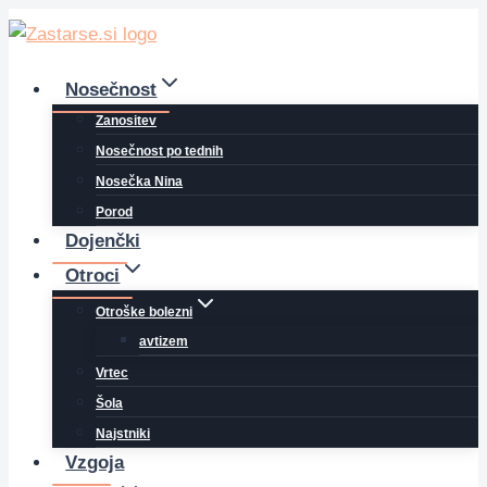
Skip
to
content
Nosečnost
Zanositev
Nosečnost po tednih
Nosečka Nina
Porod
Dojenčki
Otroci
Otroške bolezni
avtizem
Vrtec
Šola
Najstniki
Vzgoja