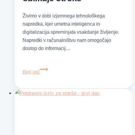
Živimo v dobi izjemnega tehnološkega
napredka, kjer umetna inteligenca in
digitalizacija spreminjata vsakdanje življenje.
Napredki v računalništvu nam omogočajo
dostop do informacij…
Otroštvo
Beri več
pod
pritiskom:
Kako
sodobni
čas
oblikuje
otroke