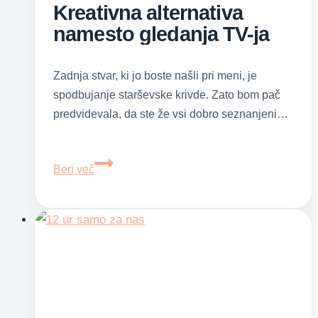
Kreativna alternativa
namesto gledanja TV-ja
Zadnja stvar, ki jo boste našli pri meni, je
spodbujanje starševske krivde. Zato bom pač
predvidevala, da ste že vsi dobro seznanjeni…
Kreativna
Beri več
alternativa
namesto
gledanja
TV-
ja