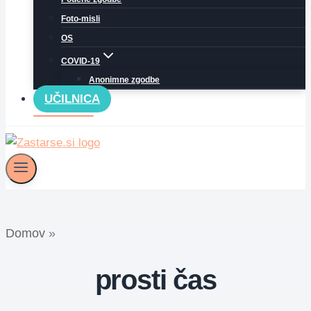
Foto-misli
OS
COVID-19
Anonimne zgodbe
UČILNICA
Domov
»
prosti čas