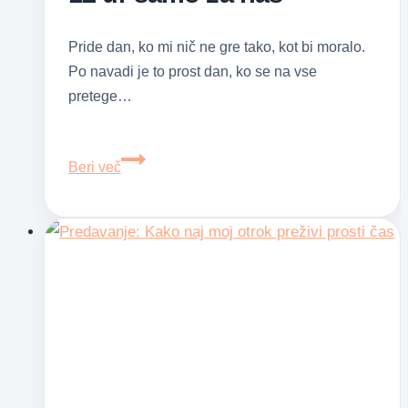
Pride dan, ko mi nič ne gre tako, kot bi moralo.
Po navadi je to prost dan, ko se na vse
pretege…
12
Beri več
ur
samo
za
nas