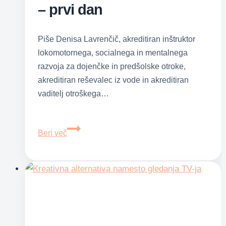
– prvi dan
Piše Denisa Lavrenčič, akreditiran inštruktor
lokomotornega, socialnega in mentalnega
razvoja za dojenčke in predšolske otroke,
akreditiran reševalec iz vode in akreditiran
vaditelj otroškega…
Petdnevni
Beri več
izziv
za
starše
–
prvi
dan