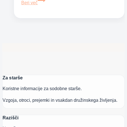
Beri več
Kako
naj
moj
otrok
preživi
prosti
čas
Za starše
Koristne informacije za sodobne starše.
Vzgoja, otroci, prejemki in vsakdan družinskega življenja.
Razišči