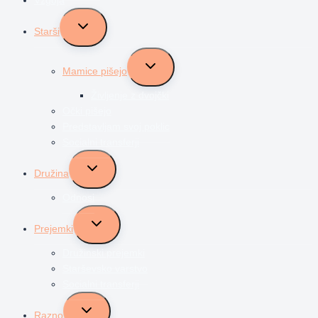
Toggle
Starši
child
menu
Toggle
Mamice pišejo
child
menu
Življenje z dvojčki
Očki pišejo
Predstavljam svoj poklic
Socialni transferji
Toggle
Družina
child
menu
Odnosi
Toggle
Prejemki
child
menu
Družinski prejemki
Starševsko varstvo
Socialni transferji
Toggle
Razno
child