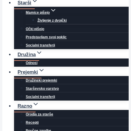
Starši
Mamice pišejo
Življenje z dvojčki
Očki pišejo
Predstavljam svoj poklic
Socialni transferji
Družina
Odnosi
Prejemki
Družinski prejemki
Starševsko varstvo
Socialni transferji
Razno
Orodja za starše
Recepti
Poučne zgodbe