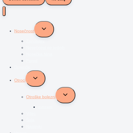
Toggle
Nosečnost
child
menu
Zanositev
Nosečnost po tednih
Nosečka Nina
Porod
Dojenčki
Toggle
Otroci
child
menu
Toggle
Otroške bolezni
child
menu
avtizem
Vrtec
Šola
Najstniki
Vzgoja