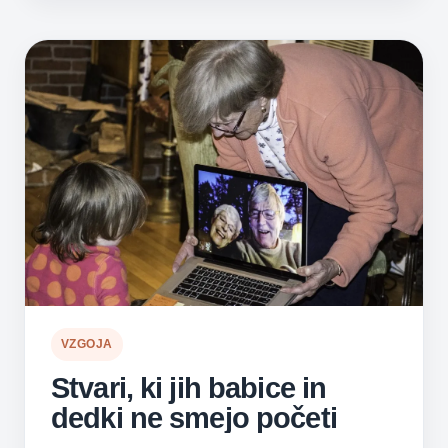
KI
SE
JIH
LAHKO
NAUČIMO
OD
STARIH
STARŠEV
VZGOJA
Stvari, ki jih babice in
dedki ne smejo početi