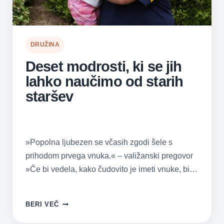
DRUŽINA
Deset modrosti, ki se jih
lahko naučimo od starih
staršev
»Popolna ljubezen se včasih zgodi šele s
prihodom prvega vnuka.« – valižanski pregovor
»Če bi vedela, kako čudovito je imeti vnuke, bi…
DESET
BERI VEČ
MODROSTI,