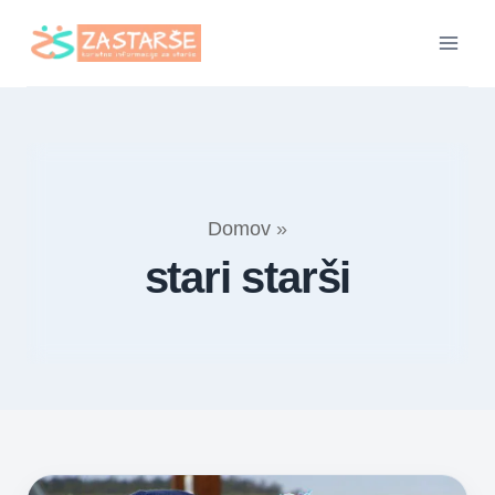
Skip
to
content
Domov
»
stari starši