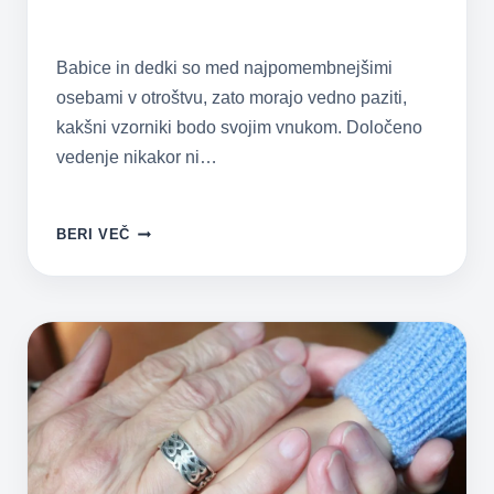
Babice in dedki so med najpomembnejšimi
osebami v otroštvu, zato morajo vedno paziti,
kakšni vzorniki bodo svojim vnukom. Določeno
vedenje nikakor ni…
STVARI,
BERI VEČ
KI
JIH
BABICE
IN
DEDKI
NE
SMEJO
POČETI