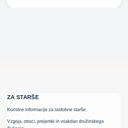
VLOGA
BABIC
IN
DEDKOV
V
ŽIVLJENJU
OTROK
ZA STARŠE
Koristne informacije za sodobne starše.
Vzgoja, otroci, prejemki in vsakdan družinskega