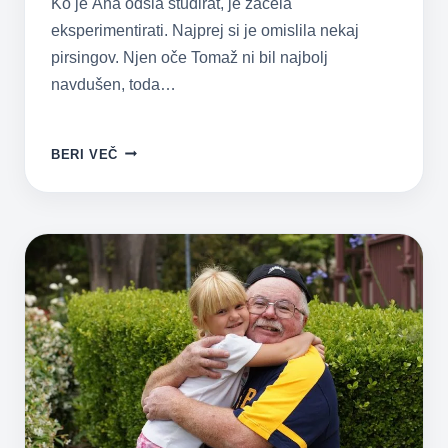
Ko je Ana odšla študirat, je začela
eksperimentirati. Najprej si je omislila nekaj
pirsingov. Njen oče Tomaž ni bil najbolj
navdušen, toda…
ZAKAJ
BERI VEČ
SO
STARI
STARŠI
POMEMBNI