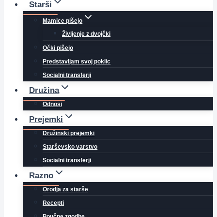
Starši
Mamice pišejo
Življenje z dvojčki
Očki pišejo
Predstavljam svoj poklic
Socialni transferji
Družina
Odnosi
Prejemki
Družinski prejemki
Starševsko varstvo
Socialni transferji
Razno
Orodja za starše
Recepti
Poučne zgodbe