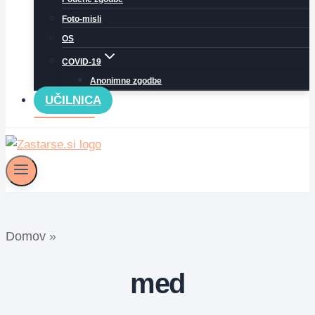
Foto-misli
OS
COVID-19
Anonimne zgodbe
UČILNICA
Domov
»
med