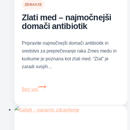
ZDRAVJE
Zlati med – najmočnejši
domači antibiotik
Pripravite najmočnejši domači antibiotik in
sredstvo za preprečevanje raka Zmes medu in
kurkume je poznana kot zlati med. “Zlat” je
zaradi svojih…
Zlati
Beri več
med
–
najmočnejši
domači
antibiotik