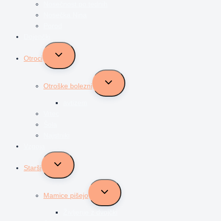
Nosečnost po tednih
Nosečka Nina
Porod
Dojenčki
Toggle
Otroci
child
menu
Toggle
Otroške bolezni
child
menu
avtizem
Vrtec
Šola
Najstniki
Vzgoja
Toggle
Starši
child
menu
Toggle
Mamice pišejo
child
menu
Življenje z dvojčki