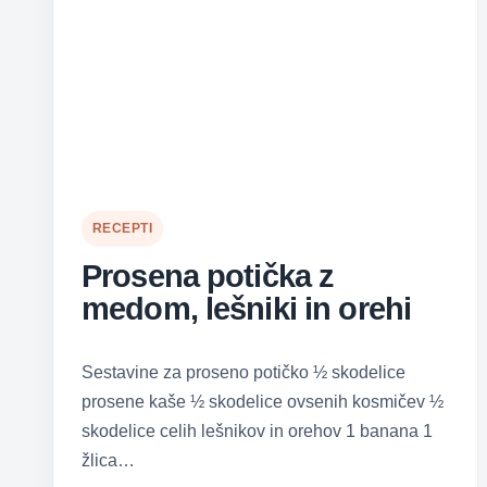
RECEPTI
Prosena potička z
medom, lešniki in orehi
Sestavine za proseno potičko ½ skodelice
prosene kaše ½ skodelice ovsenih kosmičev ½
skodelice celih lešnikov in orehov 1 banana 1
žlica…