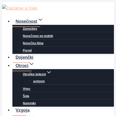
Skip
to
content
Nosečnost
Zanositev
Nosečnost po tednih
Nosečka Nina
Porod
Dojenčki
Otroci
Otroške bolezni
avtizem
Vrtec
Šola
Najstniki
Vzgoja