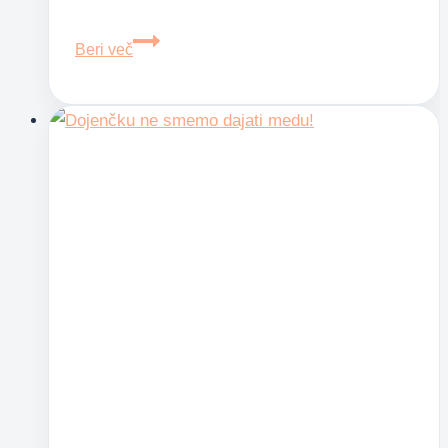
Trije
Beri več
tibetanski
domači
pripravki
za
boljše
zdravje