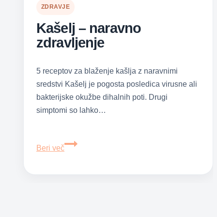
ZDRAVJE
Kašelj – naravno
zdravljenje
5 receptov za blaženje kašlja z naravnimi
sredstvi Kašelj je pogosta posledica virusne ali
bakterijske okužbe dihalnih poti. Drugi
simptomi so lahko…
Kašelj
Beri več
–
naravno
zdravljenje