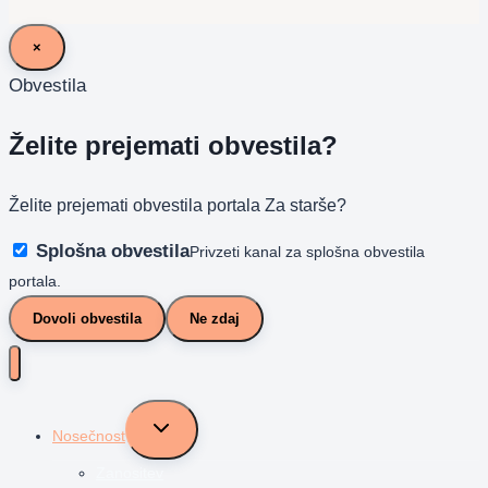
×
Obvestila
Želite prejemati obvestila?
Želite prejemati obvestila portala Za starše?
Splošna obvestila
Privzeti kanal za splošna obvestila
portala.
Dovoli obvestila
Ne zdaj
Toggle
Nosečnost
child
menu
Zanositev