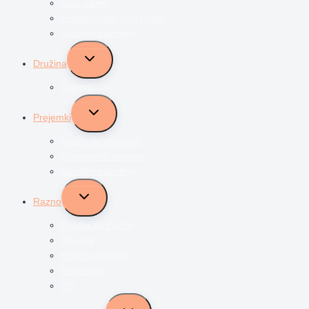
Očki pišejo
Predstavljam svoj poklic
Socialni transferji
Toggle
Družina
child
menu
Odnosi
Toggle
Prejemki
child
menu
Družinski prejemki
Starševsko varstvo
Socialni transferji
Toggle
Razno
child
menu
Orodja za starše
Recepti
Poučne zgodbe
Foto-misli
OS
Toggle