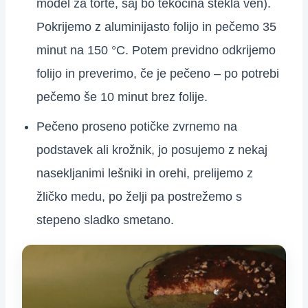
model za torte, saj bo tekočina stekla ven).
Pokrijemo z aluminijasto folijo in pečemo 35
minut na 150 °C. Potem previdno odkrijemo
folijo in preverimo, če je pečeno – po potrebi
pečemo še 10 minut brez folije.
Pečeno proseno potičke zvrnemo na
podstavek ali krožnik, jo posujemo z nekaj
nasekljanimi lešniki in orehi, prelijemo z
žličko medu, po želji pa postrežemo s
stepeno sladko smetano.