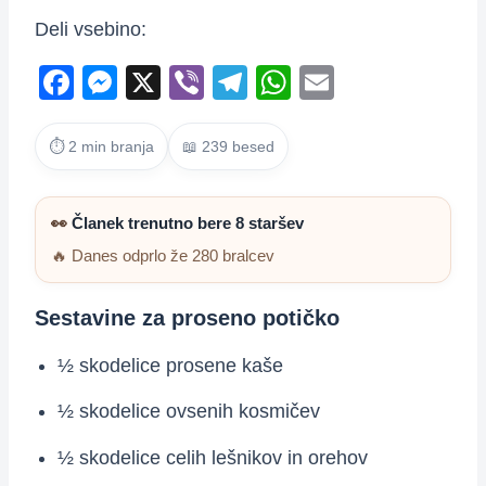
Deli vsebino:
F
M
X
Vi
T
W
E
a
e
b
el
h
m
c
ss
er
e
at
ail
⏱ 2 min branja
📖 239 besed
e
e
gr
s
b
n
a
A
👀
Članek trenutno bere 8 staršev
o
g
m
p
🔥 Danes odprlo že 280 bralcev
o
er
p
Sestavine za proseno potičko
k
½ skodelice prosene kaše
½ skodelice ovsenih kosmičev
½ skodelice celih lešnikov in orehov