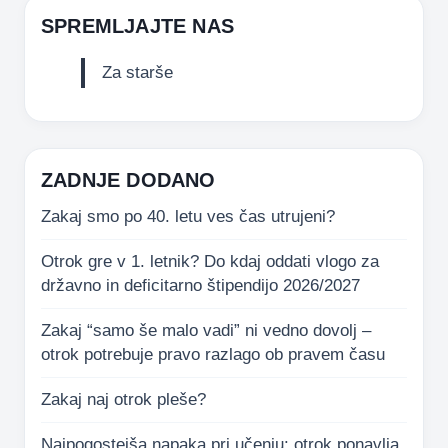
SPREMLJAJTE NAS
Za starše
ZADNJE DODANO
Zakaj smo po 40. letu ves čas utrujeni?
Otrok gre v 1. letnik? Do kdaj oddati vlogo za
državno in deficitarno štipendijo 2026/2027
Zakaj “samo še malo vadi” ni vedno dovolj –
otrok potrebuje pravo razlago ob pravem času
Zakaj naj otrok pleše?
Najpogostejša napaka pri učenju: otrok ponavlja