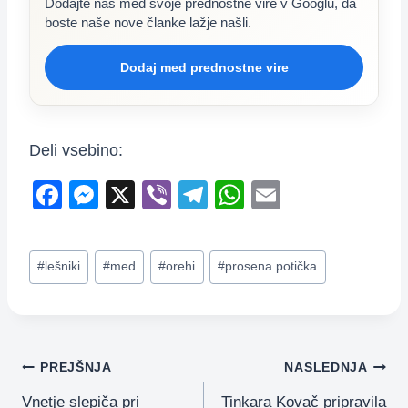
Dodajte nas med svoje prednostne vire v Googlu, da
boste naše nove članke lažje našli.
Dodaj med prednostne vire
Deli vsebino:
F
M
X
Vi
T
W
E
a
e
b
el
h
m
c
ss
er
e
at
ail
Post
#
lešniki
#
med
#
orehi
#
prosena potička
e
e
gr
s
Tags:
b
n
a
A
o
g
m
p
o
er
p
Navigacija
PREJŠNJA
NASLEDNJA
k
Vnetje slepiča pri
Tinkara Kovač pripravila