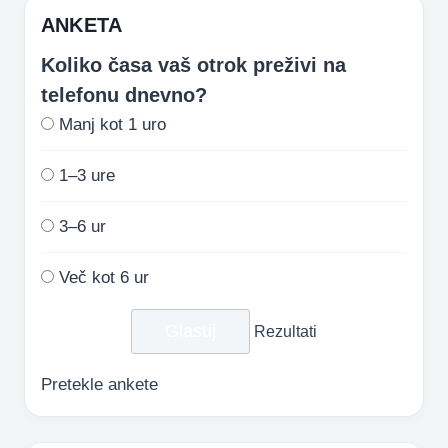
ANKETA
Koliko časa vaš otrok preživi na
telefonu dnevno?
Manj kot 1 uro
1–3 ure
3–6 ur
Več kot 6 ur
Rezultati
Pretekle ankete