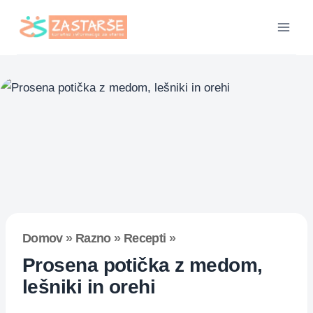
Skip
to
content
Domov
»
Razno
»
Recepti
»
Prosena potička z medom,
lešniki in orehi