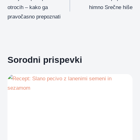
prispevka
otrocih – kako ga
himno Srečne hiše
pravočasno prepoznati
Sorodni prispevki