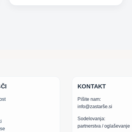
2:
NOSEČNOST
DO
14.
TEDNA
ČI
KONTAKT
ost
Pišite nam:
info@zastarše.si
Sodelovanja:
i
partnerstva / oglaševanje
.se