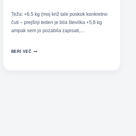
Teža: +6,5 kg (moj križ tale poskok konkretno
čuti – prejšnji teden je bila številka +5,8 kg
ampak sem jo pozabila zapisati,…
NOSEČNIŠKI
BERI VEČ
DNEVNIK
2:
27
TEDEN
NOSEČNOSTI