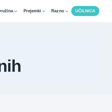
ružina
Prejemki
Razno
UČILNICA
nih