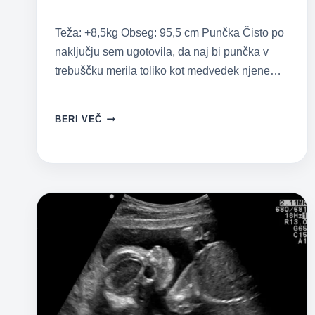
Teža: +8,5kg Obseg: 95,5 cm Punčka Čisto po
naključju sem ugotovila, da naj bi punčka v
trebuščku merila toliko kot medvedek njene…
NOSEČNIŠKI
BERI VEČ
DNEVNIK
2:
33.
TEDEN
NOSEČNOSTI