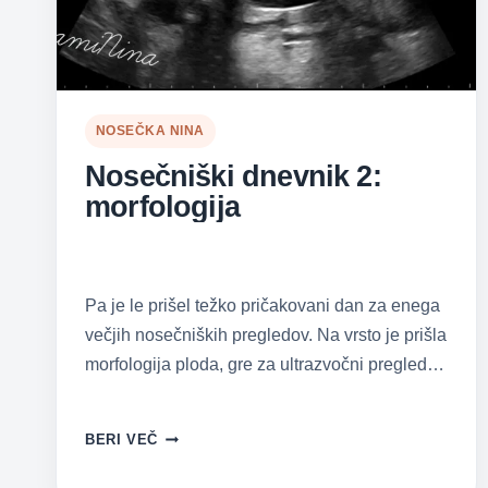
NOSEČKA NINA
Nosečniški dnevnik 2:
morfologija
Pa je le prišel težko pričakovani dan za enega
večjih nosečniških pregledov. Na vrsto je prišla
morfologija ploda, gre za ultrazvočni pregled…
NOSEČNIŠKI
BERI VEČ
DNEVNIK
2: