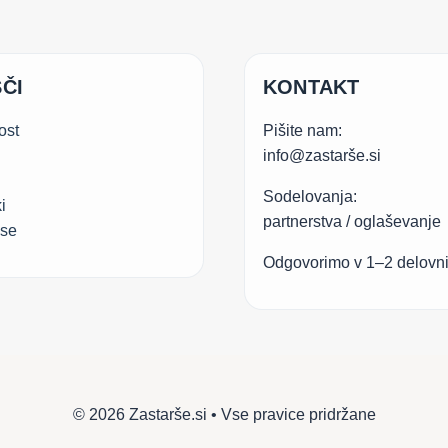
ČI
KONTAKT
ost
Pišite nam:
info@zastarše.si
Sodelovanja:
i
partnerstva / oglaševanje
.se
Odgovorimo v 1–2 delovn
© 2026 Zastarše.si • Vse pravice pridržane