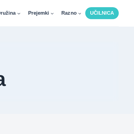
ružina
Prejemki
Razno
UČILNICA
a