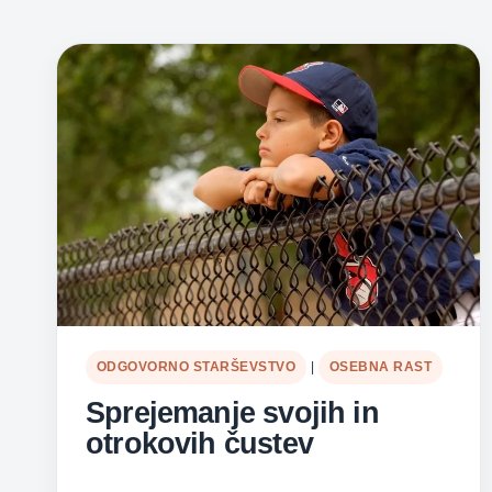
ODGOVORNO STARŠEVSTVO
|
OSEBNA RAST
Sprejemanje svojih in
otrokovih čustev