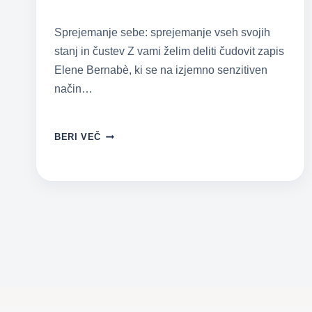
Sprejemanje sebe: sprejemanje vseh svojih
stanj in čustev Z vami želim deliti čudovit zapis
Elene Bernabè, ki se na izjemno senzitiven
način…
SPREJEMANJE
BERI VEČ
SVOJIH
IN
OTROKOVIH
ČUSTEV