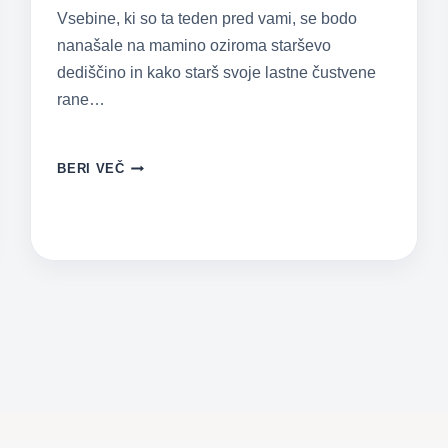
Vsebine, ki so ta teden pred vami, se bodo
nanašale na mamino oziroma starševo
dediščino in kako starš svoje lastne čustvene
rane…
MAMINA
BERI VEČ
ČUSTVENA
ZANKA