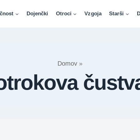
čnost
Dojenčki
Otroci
Vzgoja
Starši
D
Domov
»
otrokova čustv