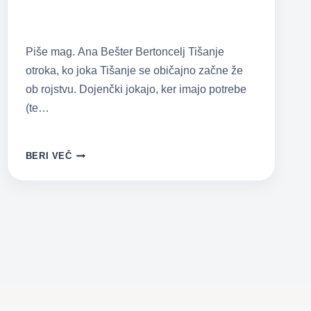
Piše mag. Ana Bešter Bertoncelj Tišanje
otroka, ko joka Tišanje se običajno začne že
ob rojstvu. Dojenčki jokajo, ker imajo potrebe
(te…
KAKO
BERI VEČ
STARŠI
PREKINJAMO
JOK
PRI
OTROCIH
IN
NAPAČNA
PRIČAKOVANJA