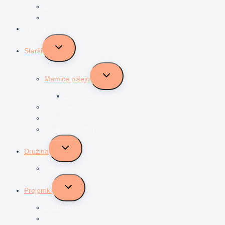
Šola
Najstniki
Vzgoja
Toggle
Starši
child
menu
Toggle
Mamice pišejo
child
menu
Življenje z dvojčki
Očki pišejo
Predstavljam svoj poklic
Socialni transferji
Toggle
Družina
child
menu
Odnosi
Toggle
Prejemki
child
menu
Družinski prejemki
Starševsko varstvo