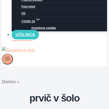
Foto-misli
OS
COVID-19
Anonimne zgodbe
UČILNICA
Domov
»
prvič v šolo