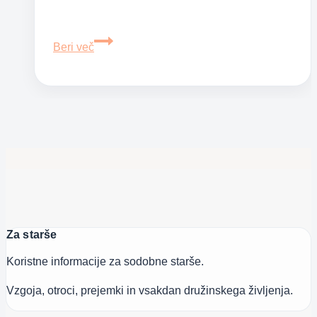
Prvič
Beri več
v
šolo
gre
tudi
moj
otrok
Za starše
Koristne informacije za sodobne starše.
Vzgoja, otroci, prejemki in vsakdan družinskega življenja.