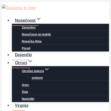
Skip
to
content
Nosečnost
Zanositev
Nosečnost po tednih
Nosečka Nina
Porod
Dojenčki
Otroci
Otroške bolezni
avtizem
Vrtec
Šola
Najstniki
Vzgoja