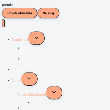
portala.
Dovoli obvestila
Ne zdaj
Toggle
Nosečnost
child
menu
Zanositev
Nosečnost po tednih
Nosečka Nina
Porod
Dojenčki
Toggle
Otroci
child
menu
Toggle
Otroške bolezni
child
menu
avtizem
Vrtec