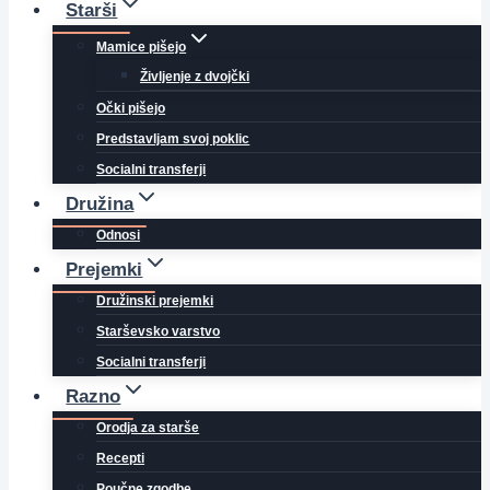
Starši
Mamice pišejo
Življenje z dvojčki
Očki pišejo
Predstavljam svoj poklic
Socialni transferji
Družina
Odnosi
Prejemki
Družinski prejemki
Starševsko varstvo
Socialni transferji
Razno
Orodja za starše
Recepti
Poučne zgodbe