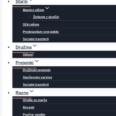
Starši
Mamice pišejo
Življenje z dvojčki
Očki pišejo
Predstavljam svoj poklic
Socialni transferji
Družina
Odnosi
Prejemki
Družinski prejemki
Starševsko varstvo
Socialni transferji
Razno
Orodja za starše
Recepti
Poučne zgodbe