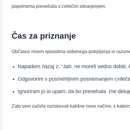
popolnoma prenehala s cvilečim sitnarjenjem.
Čas za priznanje
Občasno nisem sposobna nobenega potrpljenja in razumev
Napadem nazaj z: “Jah, ne moreš vedno dobiti, kar
Odgovorim s posmehljivim posnemanjem cvilečeg
Ignoriram jo in upam, da bo prenehala. (ne deluj
Zato sem začela raziskovati kakšne nove načine, s katerimi b