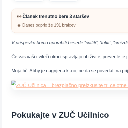
👀
Članek trenutno bere 3 staršev
🔥 Danes odprlo že 191 bralcev
V prispevku bomo uporabili besede “cviliti”, “tuliti”, “cmizdi
Če vas vaši cvileči otroci spravljajo ob živce, preverite te 
Moja hči Abby je nagnjena k -no, ne da se povedati na p
Pokukajte v ZUČ Učilnico