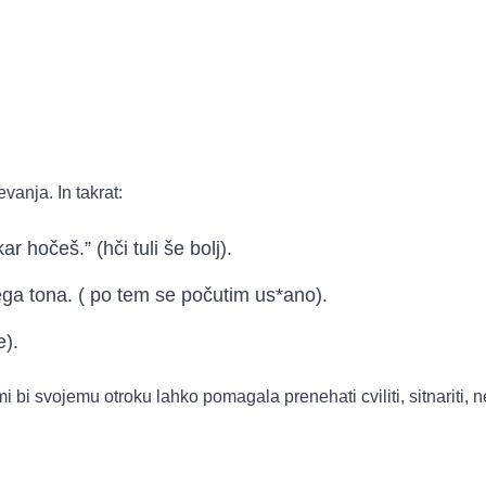
anja. In takrat:
 hočeš.” (hči tuli še bolj).
a tona. ( po tem se počutim us*ano).
e).
i svojemu otroku lahko pomagala prenehati cviliti, sitnariti, nerg