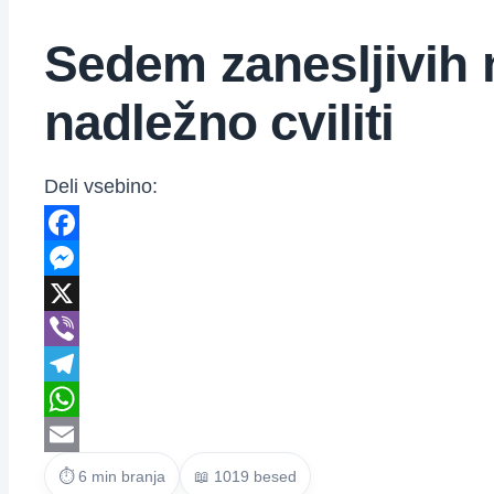
Sedem zanesljivih 
nadležno cviliti
Deli vsebino:
Facebook
Messenger
X
Viber
Telegram
WhatsApp
Email
⏱ 6 min branja
📖 1019 besed