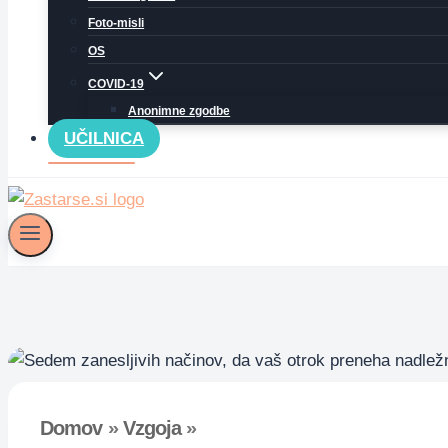
Foto-misli
OS
COVID-19
Anonimne zgodbe
UČILNICA
Domov
»
Vzgoja
»