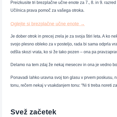
Preizkusite tri brezplačne učne enote za 7., 8. in 9. razre
Učilnica prava pomoč za vašega otroka.
Oglejte si brezplačne učne enote
→
Je dober otrok in precej zrela je za svoja štiri leta. A ko ne
svojo plesno obleko za v posteljo, rada bi sama odprla vra
odšla skozi vrata, ko si že tako pozen – ona pa pravzaprav
Delamo na tem zdaj že nekaj mesecev in ona je vedno bolj
Ponavadi lahko uravna svoj ton glasu v prvem poskusu, na 
tonu, rečem nekaj v vsakdanjem tonu: “Ni ti treba noreti 
Svež začetek