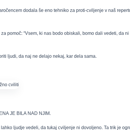
aročencem dodala še eno tehniko za proti-cviljenje v naš repertoar
za pomoč: “Vsem, ki nas bodo obiskali, bomo dali vedeti, da ni cv
riti ljudi, da naj ne delajo nekaj, kar dela sama.
UŠENA JE BILA NAD NJIM.
lahko ljudje vedeli, da tukaj cviljenje ni dovoljeno. Ta trik je 