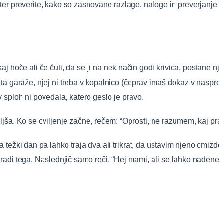
d ter preverite, kako so zasnovane razlage, naloge in preverjanje
kaj hoče ali če čuti, da se ji na nek način godi krivica, postane nje
ta garaže, njej ni treba v kopalnico (čeprav imaš dokaz v naspro
 sploh ni povedala, katero geslo je pravo.
ša. Ko se cviljenje začne, rečem: “Oprosti, ne razumem, kaj pr
težki dan pa lahko traja dva ali trikrat, da ustavim njeno cmi
zaradi tega. Naslednjič samo reči, “Hej mami, ali se lahko naden