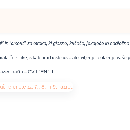
ti” in “cmeriti” za otroka, ki glasno, kričeče, jokajoče in nadležno
praktične trike, s katerimi boste ustavili cviljenje, dokler je vaš
rijazen način – CVILJENJU.