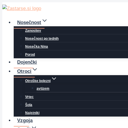
Skip
to
content
Nosečnost
Zanositev
Nosečnost po tednih
Nosečka Nina
Porod
Dojenčki
Otroci
Otroške bolezni
avtizem
Vrtec
Šola
Najstniki
Vzgoja