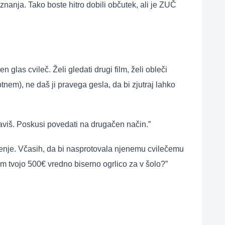
 znanja. Tako boste hitro dobili občutek, ali je ZUČ
n glas cvileč. Želi gledati drugi film, želi obleči
tnem), ne daš ji pravega gesla, da bi zjutraj lahko
aviš. Poskusi povedati na drugačen način.”
zdenje. Včasih, da bi nasprotovala njenemu cvilečemu
em tvojo 500€ vredno biserno ogrlico za v šolo?”