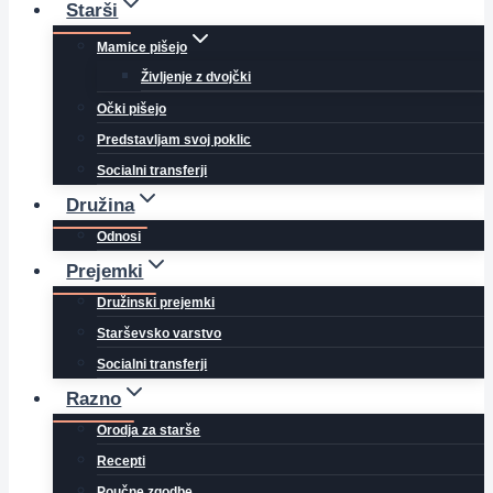
Starši
Mamice pišejo
Življenje z dvojčki
Očki pišejo
Predstavljam svoj poklic
Socialni transferji
Družina
Odnosi
Prejemki
Družinski prejemki
Starševsko varstvo
Socialni transferji
Razno
Orodja za starše
Recepti
Poučne zgodbe