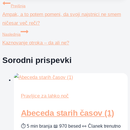
Navigacija
Prejšnja
Ampak, a to potem pomeni, da svoji najstnici ne smem
prispevka
ničesar več reči?
Naslednja
Kaznovanje otroka – da ali ne?
Sorodni prispevki
Pravljice za lahko noč
Abeceda starih časov (1)
⏱ 5 min branja 📖 970 besed 👀 Članek trenutno