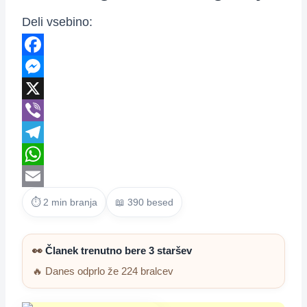
Deli vsebino:
Facebook
Messenger
X
Viber
Telegram
WhatsApp
Email
⏱ 2 min branja
📖 390 besed
👀
Članek trenutno bere 3 staršev
🔥 Danes odprlo že 224 bralcev