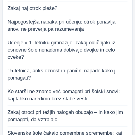
Zakaj naj otrok pleše?
Najpogostejša napaka pri učenju: otrok ponavlja
snov, ne preverja pa razumevanja
Učenje v 1. letniku gimnazije: zakaj odličnjaki iz
osnovne šole nenadoma dobivajo dvojke in celo
cveke?
15-letnica, anksioznost in panični napadi: kako ji
pomagati?
Ko starši ne znamo več pomagati pri šolski snovi:
kaj lahko naredimo brez slabe vesti
Zakaj otroci pri težjih nalogah obupajo – in kako jim
pomagati, da vztrajajo
Slovenske šole čakajo pomembne spremembe: kaj