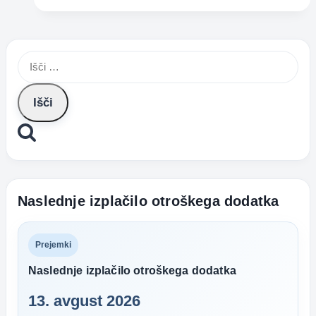
vedno
moramo
gledati
Išči:
v
otroštvo?
Naslednje izplačilo otroškega dodatka
Prejemki
Naslednje izplačilo otroškega dodatka
13. avgust 2026