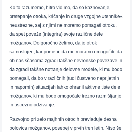
Ko to razumemo, hitro vidimo, da so kaznovanje,
pretepanje otroka, kričanje in druge vzgojne »tehnike«
neustrezne, saj z njimi ne moremo pomagati otroku,
da spet poveže (integrira) svoje različne dele
možganov. Dolgoročno želimo, da je otrok
samostojen, kar pomeni, da mu moramo omogočiti, da
ob nas sčasoma zgradi takšne nevronske povezave in
da zgradi takšne notranje delovne modele, ki mu bodo
pomagali, da bo v različnih (tudi čustveno neprijetnih
in napornih) situacijah lahko ohranil aktivne tiste dele
možganov, ki mu bodo omogočale trezno razmišljanje
in ustrezno odzivanje.
Razvojno pri zelo majhnih otrocih prevladuje desna
polovica možganov, posebej v prvih treh letih. Niso še