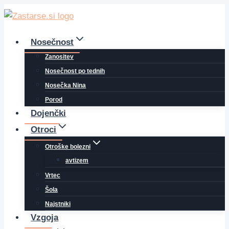
Skip
to
content
Nosečnost
Zanositev
Nosečnost po tednih
Nosečka Nina
Porod
Dojenčki
Otroci
Otroške bolezni
avtizem
Vrtec
Šola
Najstniki
Vzgoja