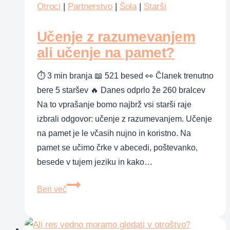
na
Otroci
|
Partnerstvo
|
Šola
|
Starši
nebu
Učenje z razumevanjem
ali učenje na pamet?
⏱ 3 min branja 📖 521 besed 👀 Članek trenutno
bere 5 staršev 🔥 Danes odprlo že 260 bralcev
Na to vprašanje bomo najbrž vsi starši raje
izbrali odgovor: učenje z razumevanjem. Učenje
na pamet je le včasih nujno in koristno. Na
pamet se učimo črke v abecedi, poštevanko,
besede v tujem jeziku in kako…
Učenje
Beri več
z
razumevanjem
ali