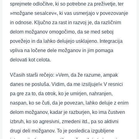
sprejmete odločitve, ki so potrebne za preživetje, ter
»možgane sesalcev«, ki vas usmerjajo v povezovanje
in odnose. Ključno za rast in razvoj je, da različnim
delom možganov omogočimo, da se med seboj
povežejo in da lahko delujejo usklajeno. Integracija
vpliva na ločene dele možganov in jim pomaga
delovati kot celota.
Včasih starši rečejo: »Vem, da že razume, ampak
danes ne posluša. Vidim, da me izsiljuje!« V resnici
pa gre za to, da otrok, ko je umirjen, nahranjen,
naspan, ko se čuti, da je povezan, lahko deluje z enim
delom možganov, kadar je razburjen, ko ima čustven
izbruh, ko so agresivni, zmedeni itd., pa so aktivni
drugi deli možganov. To je posledica izgubljene