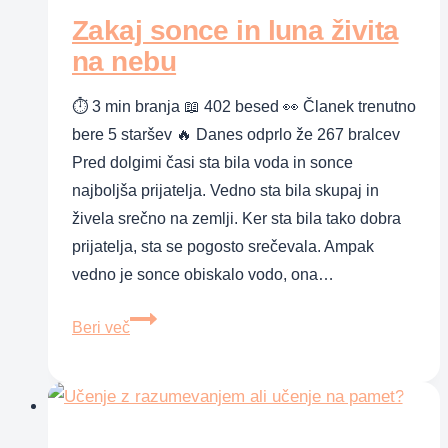
Zakaj sonce in luna živita
na nebu
⏱ 3 min branja 📖 402 besed 👀 Članek trenutno
bere 5 staršev 🔥 Danes odprlo že 267 bralcev
Pred dolgimi časi sta bila voda in sonce
najboljša prijatelja. Vedno sta bila skupaj in
živela srečno na zemlji. Ker sta bila tako dobra
prijatelja, sta se pogosto srečevala. Ampak
vedno je sonce obiskalo vodo, ona…
Zakaj
Beri več
sonce
in
luna
živita