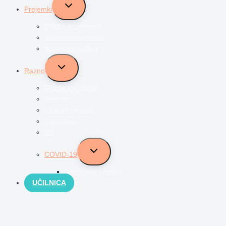
Toggle
Prejemki
child
menu
Družinski prejemki
Starševsko varstvo
Socialni transferji
Toggle
Razno
child
menu
Orodja za starše
Recepti
Poučne zgodbe
Foto-misli
OS
Toggle
COVID-19
child
menu
Anonimne zgodbe
UČILNICA