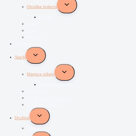
Toggle
Otroške bolezni
child
menu
avtizem
Vrtec
Šola
Najstniki
Vzgoja
Toggle
Starši
child
menu
Toggle
Mamice pišejo
child
menu
Življenje z dvojčki
Očki pišejo
Predstavljam svoj poklic
Socialni transferji
Toggle
Družina
child
menu
Odnosi