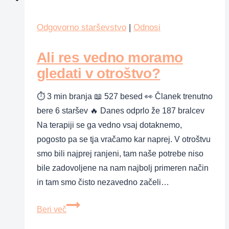
učenje
na
Odgovorno starševstvo
|
Odnosi
pamet?
Ali res vedno moramo
gledati v otroštvo?
⏱ 3 min branja 📖 527 besed 👀 Članek trenutno
bere 6 staršev 🔥 Danes odprlo že 187 bralcev
Na terapiji se ga vedno vsaj dotaknemo,
pogosto pa se tja vračamo kar naprej. V otroštvu
smo bili najprej ranjeni, tam naše potrebe niso
bile zadovoljene na nam najbolj primeren način
in tam smo čisto nezavedno začeli…
Ali
Beri več
res