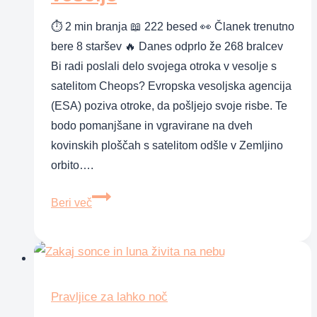
⏱ 2 min branja 📖 222 besed 👀 Članek trenutno
bere 8 staršev 🔥 Danes odprlo že 268 bralcev
Bi radi poslali delo svojega otroka v vesolje s
satelitom Cheops? Evropska vesoljska agencija
(ESA) poziva otroke, da pošljejo svoje risbe. Te
bodo pomanjšane in vgravirane na dveh
kovinskih ploščah s satelitom odšle v Zemljino
orbito….
Pošljite
Beri več
otrokovo
risbo
v
vesolje
Pravljice za lahko noč