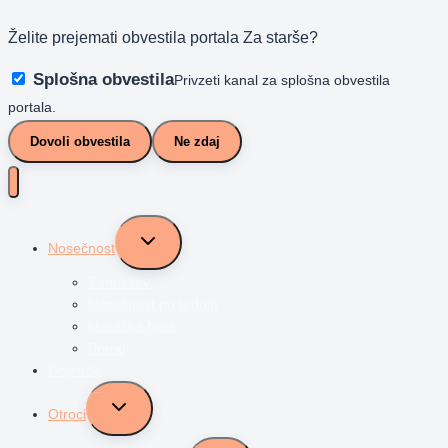
Želite prejemati obvestila portala Za starše?
Splošna obvestila
Privzeti kanal za splošna obvestila
portala.
Dovoli obvestila
Ne zdaj
Toggle
Nosečnost
child
menu
Zanositev
Nosečnost po tednih
Nosečka Nina
Porod
Dojenčki
Toggle
Otroci
child
menu