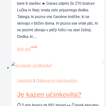
bere 8 staršev 🔥 Danes odprlo že 270 bralcev
Lučka in Nejc imata zelo prijaznega dedka.
Takega, ki pozna vse čarobne kotičke, ki se
skrivajo v bližini doma. In pozna vse vrste ptic, ki
se pozimi zbirajo v ptičji hišici na stari češnji.
Dedka, ki…
Abeceda
Beri več
starih
časov
(1)
Najstniki
|
Odgovorno starševstvo
Je kazen učinkovita?
⏱ 5 min branja 📖 891 besed 👀 Članek trenutno