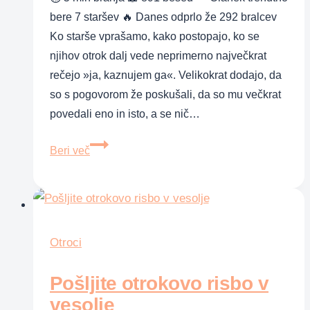
bere 7 staršev 🔥 Danes odprlo že 292 bralcev
Ko starše vprašamo, kako postopajo, ko se
njihov otrok dalj vede neprimerno največkrat
rečejo »ja, kaznujem ga«. Velikokrat dodajo, da
so s pogovorom že poskušali, da so mu večkrat
povedali eno in isto, a se nič…
Je
Beri več
kazen
učinkovita?
Otroci
Pošljite otrokovo risbo v
vesolje