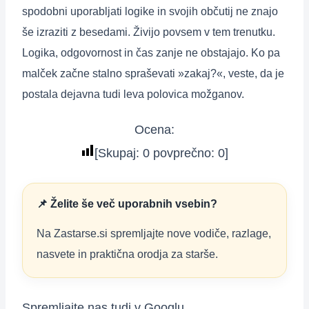
spodobni uporabljati logike in svojih občutij ne znajo
še izraziti z besedami. Živijo povsem v tem trenutku.
Logika, odgovornost in čas zanje ne obstajajo. Ko pa
malček začne stalno spraševati »zakaj?«, veste, da je
postala dejavna tudi leva polovica možganov.
Ocena:
[Skupaj:
0
povprečno:
0
]
📌 Želite še več uporabnih vsebin?
Na Zastarse.si spremljajte nove vodiče, razlage,
nasvete in praktična orodja za starše.
Spremljajte nas tudi v Googlu