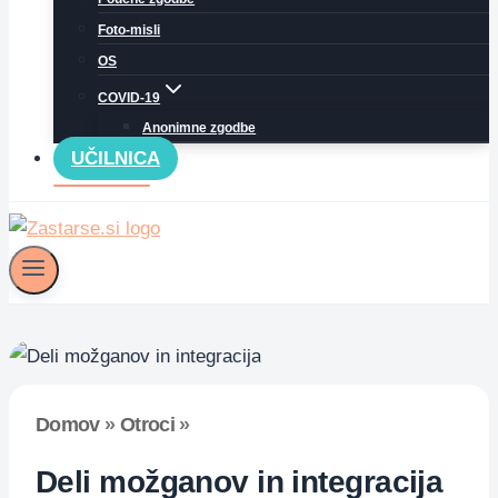
Foto-misli
OS
COVID-19
Anonimne zgodbe
UČILNICA
Domov
»
Otroci
»
Deli možganov in integracija