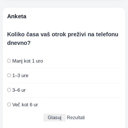
Anketa
Koliko časa vaš otrok preživi na telefonu
dnevno?
Manj kot 1 uro
1–3 ure
3–6 ur
Več kot 6 ur
Rezultati