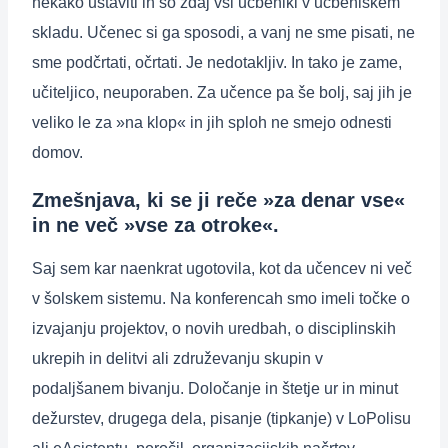
nekako ustaviti in so zdaj vsi učbeniki v učbeniškem
skladu. Učenec si ga sposodi, a vanj ne sme pisati, ne
sme podčrtati, očrtati. Je nedotakljiv. In tako je zame,
učiteljico, neuporaben. Za učence pa še bolj, saj jih je
veliko le za »na klop« in jih sploh ne smejo odnesti
domov.
Zmešnjava, ki se ji reče »za denar vse«
in ne več »vse za otroke«.
Saj sem kar naenkrat ugotovila, kot da učencev ni več
v šolskem sistemu. Na konferencah smo imeli točke o
izvajanju projektov, o novih uredbah, o disciplinskih
ukrepih in delitvi ali združevanju skupin v
podaljšanem bivanju. Določanje in štetje ur in minut
dežurstev, drugega dela, pisanje (tipkanje) v LoPolisu