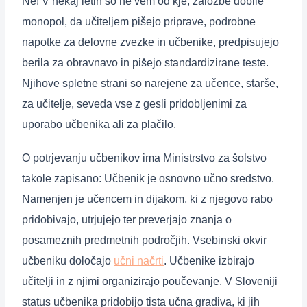
Ne! V nekaj letih so ne vem od kje, založbe dobile
monopol, da učiteljem pišejo priprave, podrobne
napotke za delovne zvezke in učbenike, predpisujejo
berila za obravnavo in pišejo standardizirane teste.
Njihove spletne strani so narejene za učence, starše,
za učitelje, seveda vse z gesli pridobljenimi za
uporabo učbenika ali za plačilo.
O potrjevanju učbenikov ima Ministrstvo za šolstvo
takole zapisano: Učbenik je osnovno učno sredstvo.
Namenjen je učencem in dijakom, ki z njegovo rabo
pridobivajo, utrjujejo ter preverjajo znanja o
posameznih predmetnih področjih. Vsebinski okvir
učbeniku določajo
učni načrti
. Učbenike izbirajo
učitelji in z njimi organizirajo poučevanje. V Sloveniji
status učbenika pridobijo tista učna gradiva, ki jih