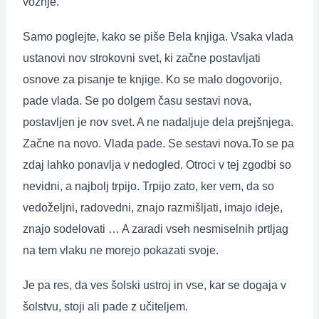
vožnje.
Samo poglejte, kako se piše Bela knjiga. Vsaka vlada
ustanovi nov strokovni svet, ki začne postavljati
osnove za pisanje te knjige. Ko se malo dogovorijo,
pade vlada. Se po dolgem času sestavi nova,
postavljen je nov svet. A ne nadaljuje dela prejšnjega.
Začne na novo. Vlada pade. Se sestavi nova.To se pa
zdaj lahko ponavlja v nedogled. Otroci v tej zgodbi so
nevidni, a najbolj trpijo. Trpijo zato, ker vem, da so
vedoželjni, radovedni, znajo razmišljati, imajo ideje,
znajo sodelovati … A zaradi vseh nesmiselnih prtljag
na tem vlaku ne morejo pokazati svoje.
Je pa res, da ves šolski ustroj in vse, kar se dogaja v
šolstvu, stoji ali pade z učiteljem.