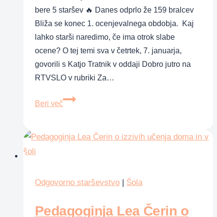
bere 5 staršev 🔥 Danes odprlo že 159 bralcev
Bliža se konec 1. ocenjevalnega obdobja. Kaj
lahko starši naredimo, če ima otrok slabe
ocene? O tej temi sva v četrtek, 7. januarja,
govorili s Katjo Tratnik v oddaji Dobro jutro na
RTVSLO v rubriki Za…
Moj
Beri več
šolar
ima
slabe
ocene,
kaj
naj
Odgovorno starševstvo
|
Šola
storim?
Pedagoginja Lea Čerin o