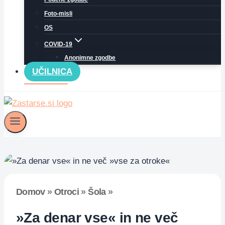
Foto-misli
OS
COVID-19
Anonimne zgodbe
UČILNICA
Domov
»
Otroci
»
Šola
»
»Za denar vse« in ne več