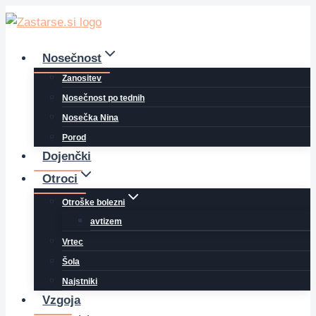
Skip
to
content
Nosečnost
Zanositev
Nosečnost po tednih
Nosečka Nina
Porod
Dojenčki
Otroci
Otroške bolezni
avtizem
Vrtec
Šola
Najstniki
Vzgoja