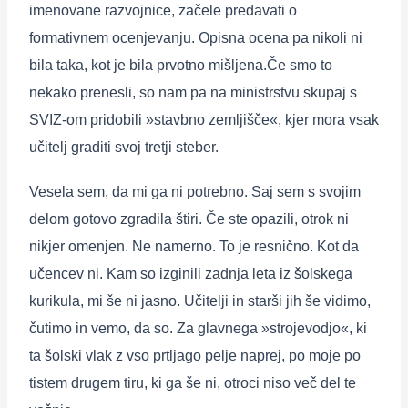
imenovane razvojnice, začele predavati o
formativnem ocenjevanju. Opisna ocena pa nikoli ni
bila taka, kot je bila prvotno mišljena.Če smo to
nekako prenesli, so nam pa na ministrstvu skupaj s
SVIZ-om pridobili »stavbno zemljišče«, kjer mora vsak
učitelj graditi svoj tretji steber.
Vesela sem, da mi ga ni potrebno. Saj sem s svojim
delom gotovo zgradila štiri. Če ste opazili, otrok ni
nikjer omenjen. Ne namerno. To je resnično. Kot da
učencev ni. Kam so izginili zadnja leta iz šolskega
kurikula, mi še ni jasno. Učitelji in starši jih še vidimo,
čutimo in vemo, da so. Za glavnega »strojevodjo«, ki
ta šolski vlak z vso prtljago pelje naprej, po moje po
tistem drugem tiru, ki ga še ni, otroci niso več del te