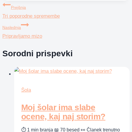
Navigacija
Prejšnja
Tri poporodne spremembe
prispevka
Naslednja
Pripravljamo mizo
Sorodni prispevki
Šola
Moj šolar ima slabe
ocene, kaj naj storim?
⏱ 1 min branja 📖 70 besed 👀 Članek trenutno