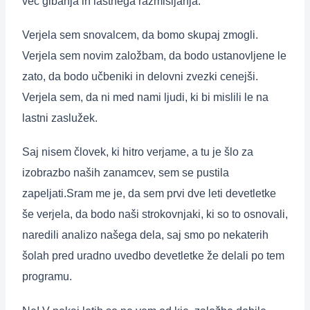
več gibanja in lastnega razmišljanja.
Verjela sem snovalcem, da bomo skupaj zmogli.
Verjela sem novim založbam, da bodo ustanovljene le
zato, da bodo učbeniki in delovni zvezki cenejši.
Verjela sem, da ni med nami ljudi, ki bi mislili le na
lastni zaslužek.
Saj nisem človek, ki hitro verjame, a tu je šlo za
izobrazbo naših zanamcev, sem se pustila
zapeljati.Sram me je, da sem prvi dve leti devetletke
še verjela, da bodo naši strokovnjaki, ki so to osnovali,
naredili analizo našega dela, saj smo po nekaterih
šolah pred uradno uvedbo devetletke že delali po tem
programu.