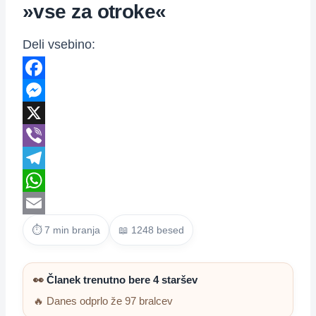
»vse za otroke«
Deli vsebino:
Facebook
Messenger
X
Viber
Telegram
WhatsApp
Email
⏱ 7 min branja
📖 1248 besed
👀
Članek trenutno bere 4 staršev
🔥 Danes odprlo že 97 bralcev