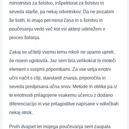
ministrstvo za šolstvo, inšpektorat za šolstvo in
seveda starše, pa nekaj odvetnikov. Da ne pozabim
še tistih, ki imajo pet minut časa in o šolstvu in
poučevanju vedo več kot vsi akterji udeleženi v
proces šolanja.
Zakaj se učitelji vsemu temu nikoli ne upamo upreti,
še nisem ugotovila. Jaz sem bila velikokrat le moteči
element s svojimi pripombami. Za vse velja enotni
učni načrt s cilji, standardi znanja, priporočila in
seveda predpisana učna snov. Metode in oblike pa iz
te enotnosti prilagojene vsakemu učencu z dodano
diferenciacijo in vse prilagoditve napisane v odločbah
nekaj otrok.
Prvih dvajset let mojega poučevanja sem zaupala