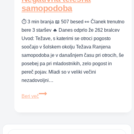
glasove
samopodoba
⏱ 3 min branja 📖 507 besed 👀 Članek trenutno
bere 3 staršev 🔥 Danes odprlo že 262 bralcev
Uvod: Težave, s katerimi se otroci pogosto
soočajo v šolskem okolju Težava Ranjena
samopodoba je v današnjem času pri otrocih, še
posebej pa pri mladostnikih, zelo pogost in
pereč pojav. Mladi so v veliki večini
nezadovoljni…
Negativna
Beri več
telesna
samopodoba
Išči: