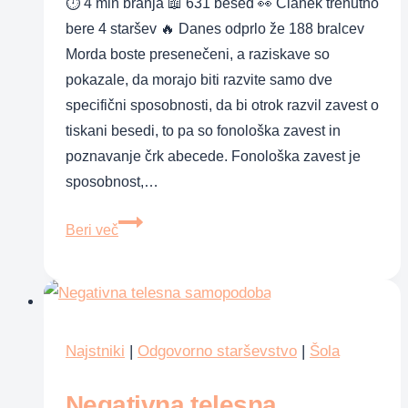
⏱ 4 min branja 📖 631 besed 👀 Članek trenutno
bere 4 staršev 🔥 Danes odprlo že 188 bralcev
Morda boste presenečeni, a raziskave so
pokazale, da morajo biti razvite samo dve
specifični sposobnosti, da bi otrok razvil zavest o
tiskani besedi, to pa so fonološka zavest in
poznavanje črk abecede. Fonološka zavest je
sposobnost,…
Igre,
Beri več
ki
razvijajo
občutek
za
besede,
Najstniki
|
Odgovorno starševstvo
|
Šola
zloge
Negativna telesna
in