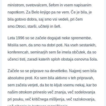
ministrom, svetovalcem, šefom in vsem napisanim
napotkom. Za Belo knjigo pa ne vem. Če je bila, je
bila gotovo dobra, saj smo vsi vedeli, pri čem
smo.Otroci, starši, učitelji in šefi.
Leta 1996 so se začele dogajati neke spremembe.
Mislila sem, da smo na dobri poti. Na vseh sestankih,
konferencah, seminarjih sem še imela občutek, da so
učenci tisti, zaradi katerih sploh obstaja osnovna šola.
Začele so se priprave na devetletko. Najprej sem bila
absolutno proti. Ko sem bila aktivno v teh pripravah,
sem začela verjeti, da bo to kljub vsemu nekaj, kar bo
našim otrokom prineslo več znanja, več sodelovanja
pri pouku, več kritičnega mišljenja, več raziskovanja,