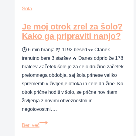
učenja
Šola
doma
Je moj otrok zrel za šolo?
in
v
Kako ga pripraviti nanjo?
šoli
⏱ 6 min branja 📖 1192 besed 👀 Članek
trenutno bere 3 staršev 🔥 Danes odprlo že 178
bralcev Začetek šole je za celo družino začetek
prelomnega obdobja, saj šola prinese veliko
sprememb v življenje otroka in cele družine. Ko
otrok prične hoditi v šolo, se prične nov ritem
življenja z novimi obveznostmi in
negotovostmi….
Je
Beri več
moj