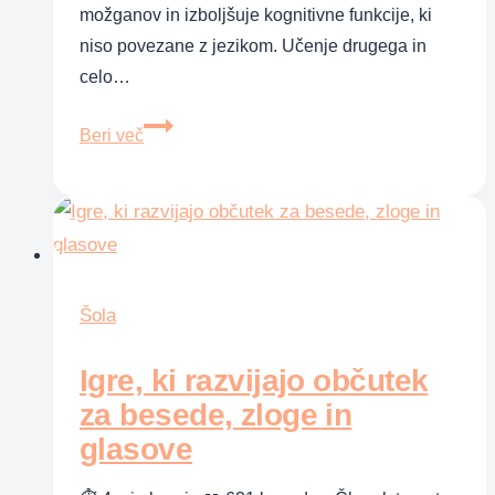
možganov in izboljšuje kognitivne funkcije, ki
niso povezane z jezikom. Učenje drugega in
celo…
Dvojezičnost
Beri več
pri
otrocih
za
boljše
sposobnosti
reševanja
Šola
problemov
Igre, ki razvijajo občutek
za besede, zloge in
glasove