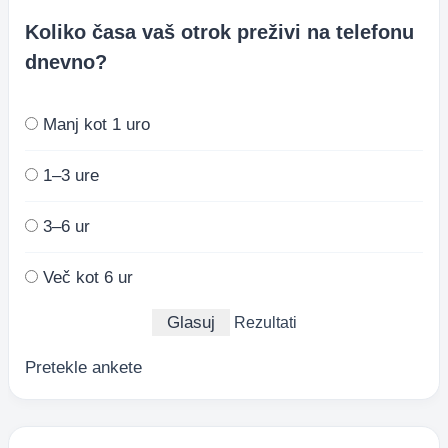
Koliko časa vaš otrok preživi na telefonu
dnevno?
Manj kot 1 uro
1–3 ure
3–6 ur
Več kot 6 ur
Rezultati
Pretekle ankete