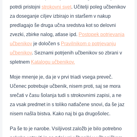
potrdi pristojni
strokovni svet
. Učitelji poleg učbenikov
za doseganje ciljev izbirajo in staršem v nakup
predlagajo še druga učna sredstva kot so delovni
zvezki, zbirke nalog, atlase ipd.
Postopek potrjevanja
učbenikov
je določen s
Pravilnikom o potrjevanju
učbenikov
. Seznami potrjenih učbenikov so zbrani v
spletnem
Katalogu učbenikov.
Moje mnenje je, da je v prvi triadi vsega preveč.
Učenec potrebuje učbenik, nisem proti, saj se mora
srečati v času šolanja tudi s strokovnimi zapisi, a ne
za vsak predmet in s toliko natlačene snovi, da še jaz
nisem našla bistva. Kako naj bi ga drugošolec.
Pa še to je narobe. Vsiljivost založb je bilo potrebno