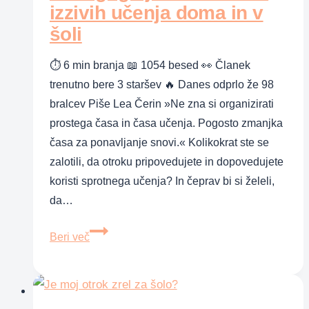
izzivih učenja doma in v
šoli
⏱ 6 min branja 📖 1054 besed 👀 Članek
trenutno bere 3 staršev 🔥 Danes odprlo že 98
bralcev Piše Lea Čerin »Ne zna si organizirati
prostega časa in časa učenja. Pogosto zmanjka
časa za ponavljanje snovi.« Kolikokrat ste se
zalotili, da otroku pripovedujete in dopovedujete
koristi sprotnega učenja? In čeprav bi si želeli,
da…
Pedagoginja
Beri več
Lea
Čerin
o
izzivih