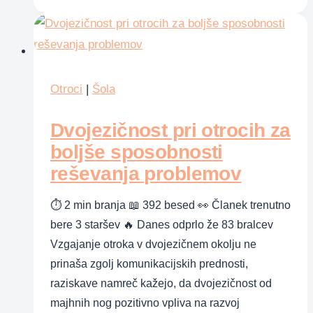
otrok
zrel
za
šolo?
Kako
Otroci
|
Šola
ga
pripraviti
Dvojezičnost pri otrocih za
nanjo?
boljše sposobnosti
reševanja problemov
⏱ 2 min branja 📖 392 besed 👀 Članek trenutno
bere 3 staršev 🔥 Danes odprlo že 83 bralcev
Vzgajanje otroka v dvojezičnem okolju ne
prinaša zgolj komunikacijskih prednosti,
raziskave namreč kažejo, da dvojezičnost od
majhnih nog pozitivno vpliva na razvoj