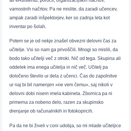
ali eAsistentu, poročil, organizacijskih načrtov,
varnostnih načrtov. Pa ne mislite, da zaradi učencev,
ampak zaradi inšpektorjev, ker so zadnja leta kot
inventar po šolah.
Potem se je od nekje znašel obvezni delovni čas za
učitelje. Vsi so nam ga privoščili. Mnogi so mislili, da
bodo tako učitelji več z otroki. Nič od tega. Skupina ali
oddelek ima enega učitelja in nič več. Učitelj pa
določeno število ur dela z učenci. Čas do zapolnitve
ur naj bi bil namenjen »ne vem čemu«, saj nikoli v
delovni dobi nisem imela kabineta. Zbornica pa ni
primerna za nobeno delo, razen za skupinsko
drenjanje ob računalnikih in fotokopircih.
Pa da ne bi živeli v coni udobja, so mi mlade učiteljice