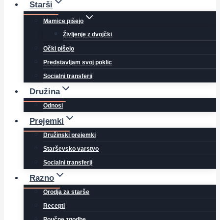
Starši
Mamice pišejo
Življenje z dvojčki
Očki pišejo
Predstavljam svoj poklic
Socialni transferji
Družina
Odnosi
Prejemki
Družinski prejemki
Starševsko varstvo
Socialni transferji
Razno
Orodja za starše
Recepti
Poučne zgodbe