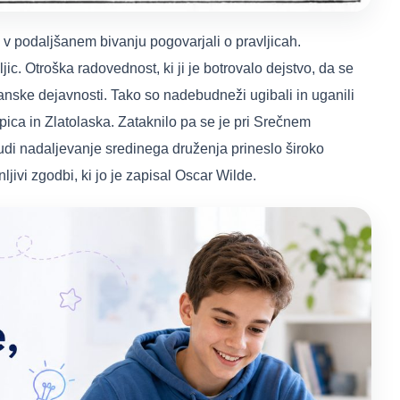
, v podaljšanem bivanju pogovarjali o pravljicah.
ic. Otroška radovednost, ki ji je botrovalo dejstvo, da se
anske dejavnosti. Tako so nadebudneži ugibali in uganili
pica in Zlatolaska. Zataknilo pa se je pri Srečnem
e tudi nadaljevanje sredinega druženja prineslo široko
ivi zgodbi, ki jo je zapisal Oscar Wilde.