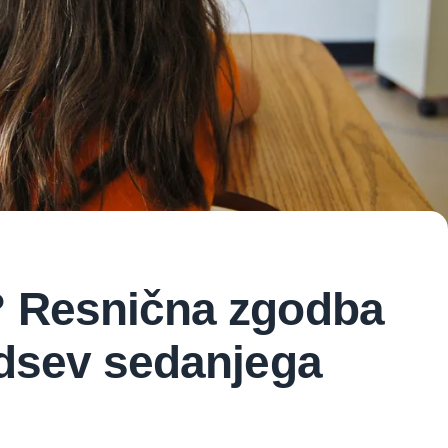
? Resnična zgodba
odsev sedanjega