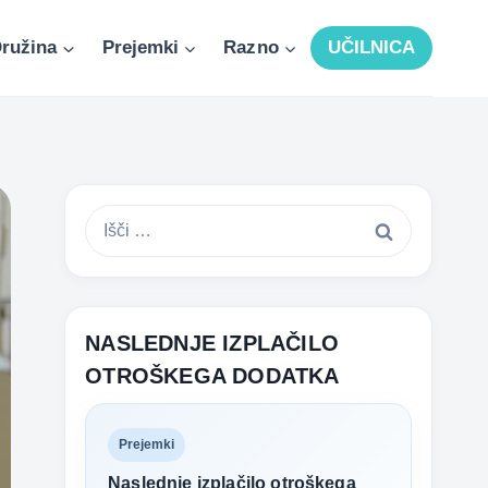
ružina
Prejemki
Razno
UČILNICA
Išči:
NASLEDNJE IZPLAČILO
OTROŠKEGA DODATKA
Prejemki
Naslednje izplačilo otroškega