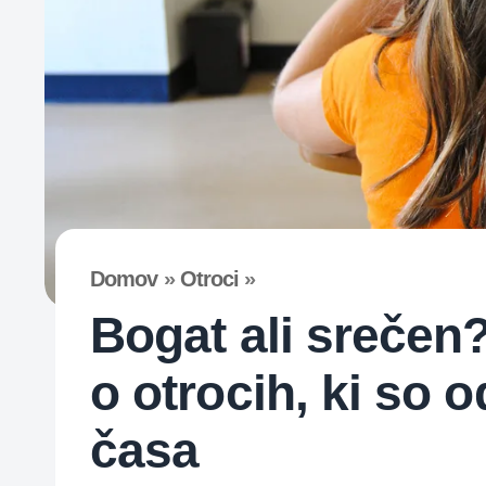
Domov
»
Otroci
»
Bogat ali srečen
o otrocih, ki so 
časa