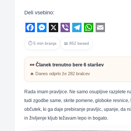
Deli vsebino:
F
M
X
V
T
W
E
a
⏱ 5 min branja
e
i
📖 852 besed
e
h
m
c
s
b
l
a
a
e
s
e
e
t
i
👀
Članek trenutno bere 6 staršev
b
e
r
g
s
l
🔥 Danes odprlo že 282 bralcev
o
n
r
A
o
g
a
p
Rada imam pravljice. Ne samo osupljive razplete na
k
e
m
p
tudi zgodbe same, skrite pomene, globoke resnice, k
r
občutek, ki ga daje prebiranje pravljic, upanje, da n
in življenje kljub težavam lepo in bogato.