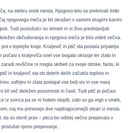
, na stebru sredi mesta. Njegovo telo so prekrivali listki
 ročaj njegovega meča je bil okrašen s samimi dragimi kamni.
oti. Tudi poslušalci so strmeli in si živo predstavljali
deležen občudovanja in njegova sreča je bila videti večna.
ot v toplejše kraje. Kraljevič in ptič sta postala prijatelja
e počasi s kraljeviča snel vse bogato okrasje ter zlato in
zaradi revščine ni mogla skrbeti za svoje otroke, fantu, ki
č in kraljevič sta ob dobrih delih začutila toplino in
ov, safirjev in zlata postajal vse bolj siv in vse manj
i bil več deležen pozornosti in časti. Tudi ptič je počasi
ce iz svinca pa se ni hotelo stopiti, zato so ga vrgli v smeti,
lom, naj mu prinesejo dve najdragocenejši stvari iz mesta.
l, da so storili prav – ptica bo odslej večno prepevala v
st poslušal njeno prepevanje.