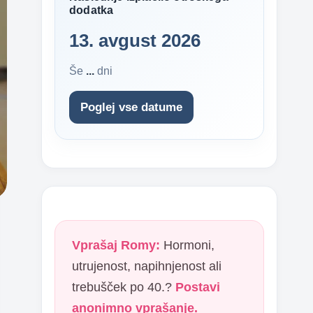
dodatka
13. avgust 2026
Še
...
dni
Poglej vse datume
Vprašaj Romy:
Hormoni,
utrujenost, napihnjenost ali
trebušček po 40.?
Postavi
anonimno vprašanje.