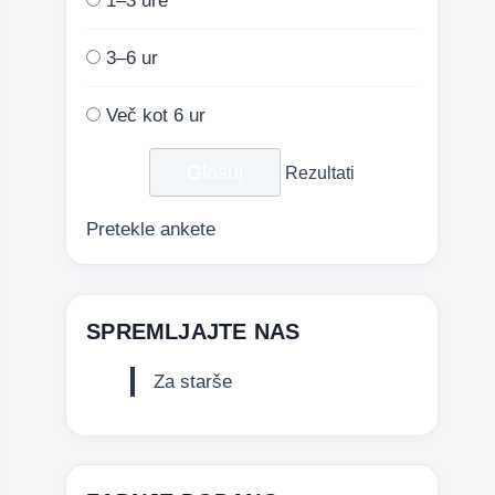
1–3 ure
3–6 ur
Več kot 6 ur
Rezultati
Pretekle ankete
SPREMLJAJTE NAS
Za starše