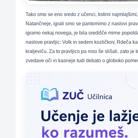
Tako smo se eno sredo z učenci, tistimi najmlajšimi
Natančneje, igrali smo se pantomimo z naslovi pravlj
igramo nekaj novega, je bila središče mirne popold
naslove pravljic: Volk in sedem kozličkov, Rdeča ka
kraljeviču. Za to pravljico pa niso še slišali, zato j
zvedave oči in kasneje tudi debato o globoko pomenlj