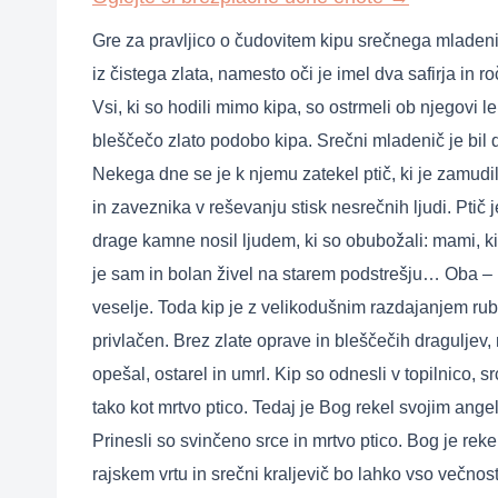
Gre za pravljico o čudovitem kipu srečnega mladeniča
iz čistega zlata, namesto oči je imel dva safirja in
Vsi, ki so hodili mimo kipa, so ostrmeli ob njegovi lep
bleščečo zlato podobo kipa. Srečni mladenič je bil 
Nekega dne se je k njemu zatekel ptič, ki je zamudil p
in zaveznika v reševanju stisk nesrečnih ljudi. Ptič j
drage kamne nosil ljudem, ki so obubožali: mami, ki 
je sam in bolan živel na starem podstrešju… Oba – pti
veselje. Toda kip je z velikodušnim razdajanjem rubin
privlačen. Brez zlate oprave in bleščečih draguljev, n
opešal, ostarel in umrl. Kip so odnesli v topilnico, sr
tako kot mrtvo ptico. Tedaj je Bog rekel svojim ange
Prinesli so svinčeno srce in mrtvo ptico. Bog je reke
rajskem vrtu in srečni kraljevič bo lahko vso večno