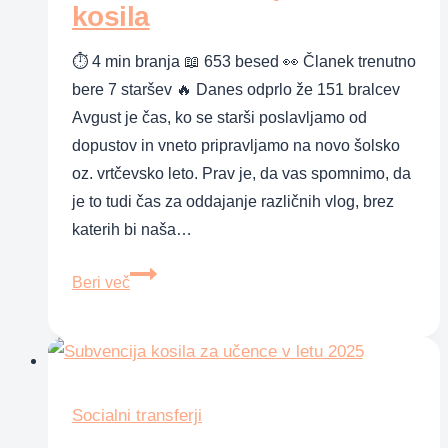
kosila
⏱ 4 min branja 📖 653 besed 👀 Članek trenutno
bere 7 staršev 🔥 Danes odprlo že 151 bralcev
Avgust je čas, ko se starši poslavljamo od
dopustov in vneto pripravljamo na novo šolsko
oz. vrtčevsko leto. Prav je, da vas spomnimo, da
je to tudi čas za oddajanje različnih vlog, brez
katerih bi naša…
Avgust
Beri več
2018
–
vloga
za
subvencijo
Socialni transferji
vrtca