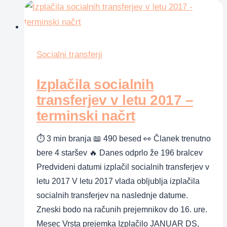
letu
2016
Socialni transferji
Izplačila socialnih
transferjev v letu 2017 –
terminski načrt
⏱ 3 min branja 📖 490 besed 👀 Članek trenutno
bere 4 staršev 🔥 Danes odprlo že 196 bralcev
Predvideni datumi izplačil socialnih transferjev v
letu 2017 V letu 2017 vlada obljublja izplačila
socialnih transferjev na naslednje datume.
Zneski bodo na računih prejemnikov do 16. ure.
Mesec Vrsta prejemka Izplačilo JANUAR DS,