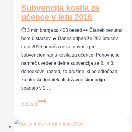
Subvencija kosila za
(in
otroški
učence v letu 2016
dodatek),
⏱ 3 min branja 📖 403 besed 👀 Članek trenutno
malice
bere 6 staršev 🔥 Danes odprlo že 292 bralcev
in
Leto 2016 prinaša nekaj novosti pri
kosila
subvencioniranju kosila za učence. Ponovno je
namreč uvedena delna subvencija za 2. in 3.
dohodkovni razred, za družine, ki po odločbah
za otroški dodatek ali državno štipendijo
spadajo v 1….
Subvencija
Beri več
kosila
za
učence