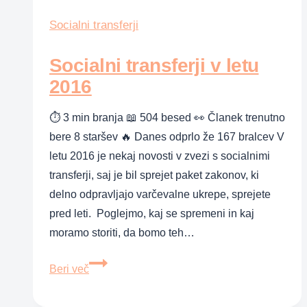
v
letu
Socialni transferji
2016
Socialni transferji v letu
2016
⏱ 3 min branja 📖 504 besed 👀 Članek trenutno
bere 8 staršev 🔥 Danes odprlo že 167 bralcev V
letu 2016 je nekaj novosti v zvezi s socialnimi
transferji, saj je bil sprejet paket zakonov, ki
delno odpravljajo varčevalne ukrepe, sprejete
pred leti. Poglejmo, kaj se spremeni in kaj
moramo storiti, da bomo teh…
Socialni
Beri več
transferji
v