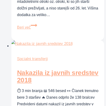
mladoletnimi otroki oz. otroki, ki so jih starši
dolžni preživljati, a niso starejši od 26. let. Višina
dodatka za veliko…
Dodatek
Beri več
za
veliko
družino
2018
Socialni transferji
Nakazila iz javnih sredstev
2018
⏱ 3 min branja 📖 546 besed 👀 Članek trenutno
bere 3 staršev 🔥 Danes odprlo že 138 bralcev
Predvideni datumi nakazil iz javnih sredstev v