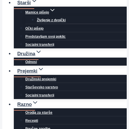
Starši
Mamice pišejo
Življenje z dvojčki
Očki pišejo
Predstavljam svoj poklic
Socialni transferji
Družina
Odnosi
Prejemki
Družinski prejemki
Starševsko varstvo
Socialni transferji
Razno
Orodja za starše
Recepti
Poučne zgodbe