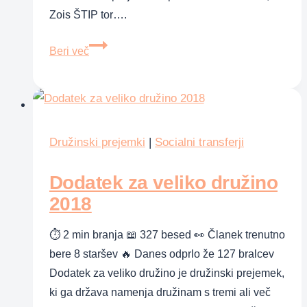
Zois ŠTIP tor….
Izplačila
Beri več
socialnih
transferjev
v
letu
2017
Družinski prejemki
|
Socialni transferji
–
Dodatek za veliko družino
terminski
načrt
2018
⏱ 2 min branja 📖 327 besed 👀 Članek trenutno
bere 8 staršev 🔥 Danes odprlo že 127 bralcev
Dodatek za veliko družino je družinski prejemek,
ki ga država namenja družinam s tremi ali več