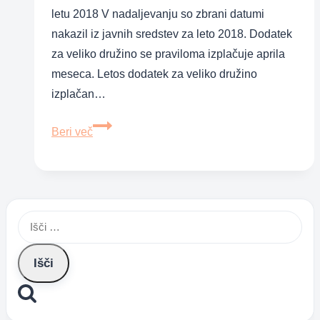
letu 2018 V nadaljevanju so zbrani datumi
nakazil iz javnih sredstev za leto 2018. Dodatek
za veliko družino se praviloma izplačuje aprila
meseca. Letos dodatek za veliko družino
izplačan…
Nakazila
Beri več
iz
javnih
sredstev
2018
Išči: