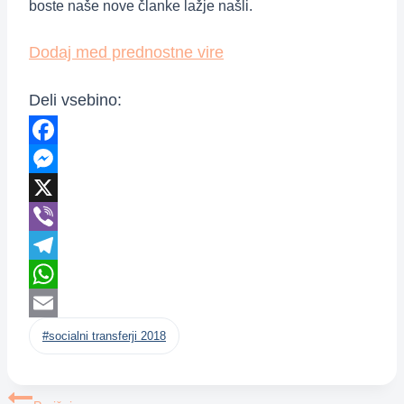
boste naše nove članke lažje našli.
Dodaj med prednostne vire
Deli vsebino:
Facebook
Messenger
X
Viber
Telegram
WhatsApp
Post
Email
#
socialni transferji 2018
Tags:
Navigacija