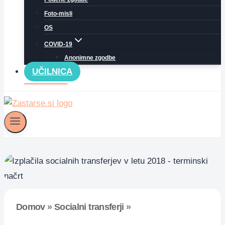
Foto-misli
OS
COVID-19
Anonimne zgodbe
UČILNICA
Domov
»
Socialni transferji
»