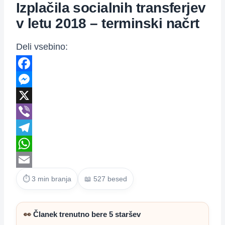
Izplačila socialnih transferjev
v letu 2018 – terminski načrt
Deli vsebino:
Facebook
Messenger
X
Viber
Telegram
WhatsApp
Email
⏱ 3 min branja
📖 527 besed
👀
Članek trenutno bere 5 staršev