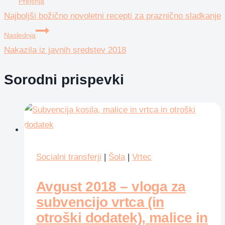
Prejšnja
Najboljši božično novoletni recepti za praznično sladkanje
prispevka
Naslednja
Nakazila iz javnih sredstev 2018
Sorodni prispevki
Socialni transferji
|
Šola
|
Vrtec
Avgust 2018 – vloga za
subvencijo vrtca (in
otroški dodatek), malice in