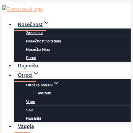
Skip
to
content
Nosečnost
Zanositev
Nosečnost po tednih
Nosečka Nina
Porod
Dojenčki
Otroci
Otroške bolezni
avtizem
Vrtec
Šola
Najstniki
Vzgoja