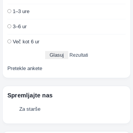
1–3 ure
3–6 ur
Več kot 6 ur
Rezultati
Pretekle ankete
Spremljajte nas
Za starše