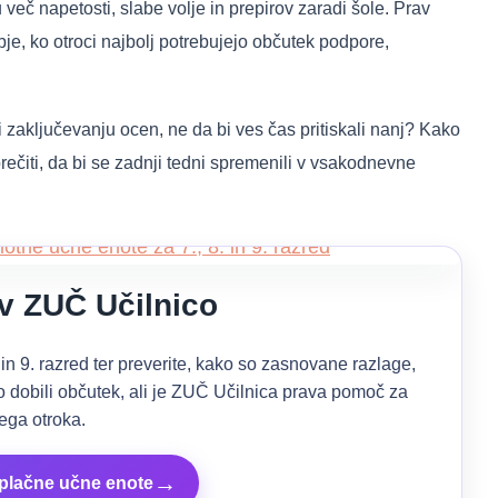
eč napetosti, slabe volje in prepirov zaradi šole. Prav
je, ko otroci najbolj potrebujejo občutek podpore,
 zaključevanju ocen, ne da bi ves čas pritiskali nanj? Kako
prečiti, da bi se zadnji tedni spremenili v vsakodnevne
v ZUČ Učilnico
 in 9. razred ter preverite, kako so zasnovane razlage,
ro dobili občutek, ali je ZUČ Učilnica prava pomoč za
ega otroka.
→
zplačne učne enote