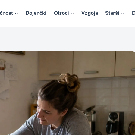
čnost
Dojenčki
Otroci
Vzgoja
Starši
D