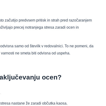
o začutijo predvsem pritisk in strah pred razočaranjem
doživljajo precej notranjega stresa zaradi ocen in
 odvisna samo od številk v redovalnici. To ne pomeni, da
arnosti ne smeta biti odvisna od uspeha.
zaključevanju ocen?
e
o stresa nastane že zaradi občutka kaosa.