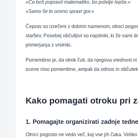
»Če boš popravil matematiko, bo poletje lepše.«
»Samo še to oceno spravi gor.«
Čeprav so izrečeni z dobrim namenom, otroci pogost
staršev. Posebej občutljivi so najstniki, ki že sami 
primerjanja z vrstniki.
Pomembno je, da otrok čuti, da njegova vrednost ni
ocene niso pomembne, ampak da odnos in občutek v
Kako pomagati otroku pri 
1. Pomagajte organizirati zadnje tedn
Otroci pogosto ne vedo več, kaj vse jih čaka. Velik