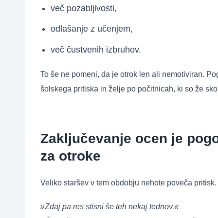
več pozabljivosti,
odlašanje z učenjem,
več čustvenih izbruhov.
To še ne pomeni, da je otrok len ali nemotiviran. Po
šolskega pritiska in želje po počitnicah, ki so že skor
Zaključevanje ocen je pogo
za otroke
Veliko staršev v tem obdobju nehote poveča pritisk. P
»Zdaj pa res stisni še teh nekaj tednov.«