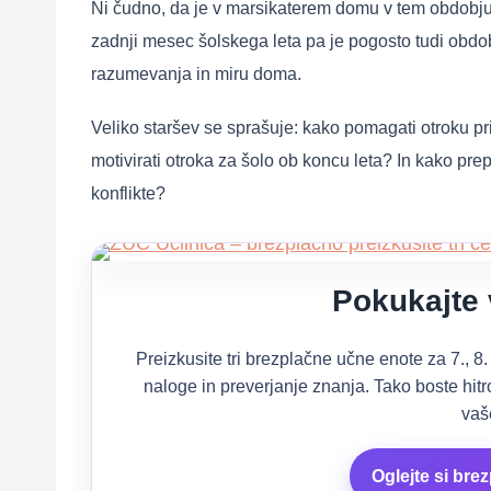
Ni čudno, da je v marsikaterem domu v tem obdobju v
zadnji mesec šolskega leta pa je pogosto tudi obdob
razumevanja in miru doma.
Veliko staršev se sprašuje: kako pomagati otroku pri
motivirati otroka za šolo ob koncu leta? In kako pre
konflikte?
Pokukajte 
Preizkusite tri brezplačne učne enote za 7., 8.
naloge in preverjanje znanja. Tako boste hit
vaš
Oglejte si bre