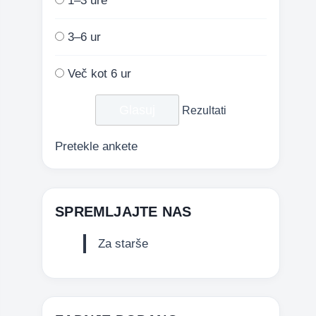
1–3 ure
3–6 ur
Več kot 6 ur
Rezultati
Pretekle ankete
SPREMLJAJTE NAS
Za starše