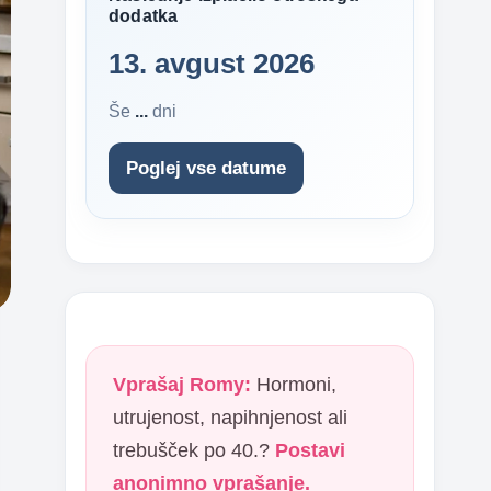
dodatka
13. avgust 2026
Še
...
dni
Poglej vse datume
Vprašaj Romy:
Hormoni,
utrujenost, napihnjenost ali
trebušček po 40.?
Postavi
anonimno vprašanje.