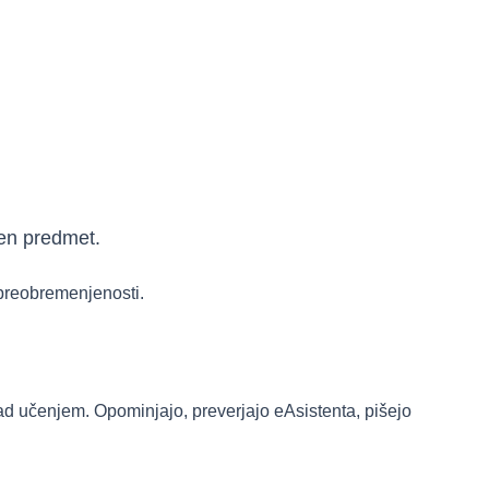
en predmet.
preobremenjenosti.
ad učenjem. Opominjajo, preverjajo eAsistenta, pišejo