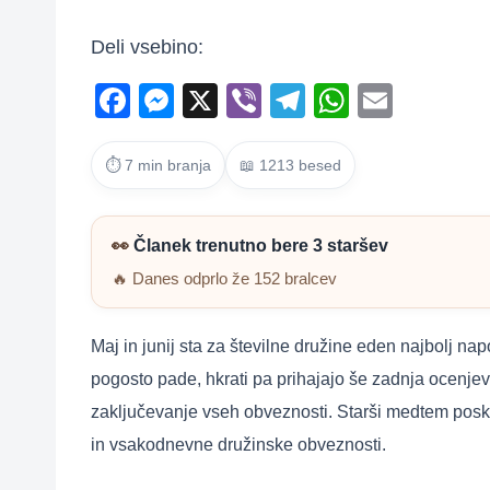
Deli vsebino:
F
M
X
Vi
T
W
E
a
e
b
el
h
m
c
ss
er
e
at
ail
⏱ 7 min branja
📖 1213 besed
e
e
gr
s
b
n
a
A
👀
Članek trenutno bere 3 staršev
o
g
m
p
🔥 Danes odprlo že 152 bralcev
o
er
p
k
Maj in junij sta za številne družine eden najbolj nap
pogosto pade, hkrati pa prihajajo še zadnja ocenjeva
zaključevanje vseh obveznosti. Starši medtem poskuš
in vsakodnevne družinske obveznosti.