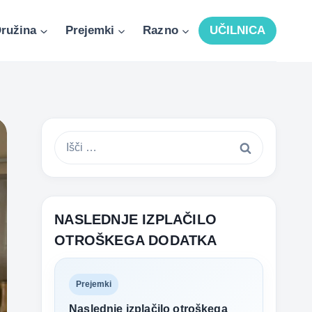
ružina
Prejemki
Razno
UČILNICA
Išči:
NASLEDNJE IZPLAČILO
OTROŠKEGA DODATKA
Prejemki
Naslednje izplačilo otroškega