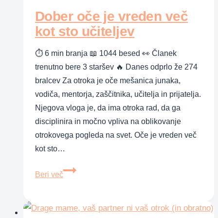
Dober oče je vreden več
kot sto učiteljev
⏱ 6 min branja 📖 1044 besed 👀 Članek
trenutno bere 3 staršev 🔥 Danes odprlo že 274
bralcev Za otroka je oče mešanica junaka,
vodiča, mentorja, zaščitnika, učitelja in prijatelja.
Njegova vloga je, da ima otroka rad, da ga
disciplinira in močno vpliva na oblikovanje
otrokovega pogleda na svet. Oče je vreden več
kot sto…
Dober
Beri več
oče
je
vreden