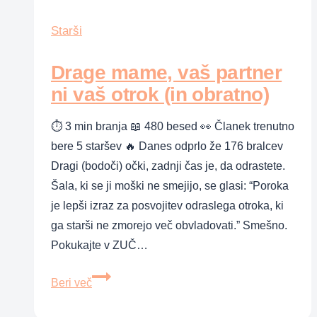
več
kot
Starši
sto
Drage mame, vaš partner
učiteljev
ni vaš otrok (in obratno)
⏱ 3 min branja 📖 480 besed 👀 Članek trenutno
bere 5 staršev 🔥 Danes odprlo že 176 bralcev
Dragi (bodoči) očki, zadnji čas je, da odrastete.
Šala, ki se ji moški ne smejijo, se glasi: “Poroka
je lepši izraz za posvojitev odraslega otroka, ki
ga starši ne zmorejo več obvladovati.” Smešno.
Pokukajte v ZUČ…
Drage
Beri več
mame,
vaš