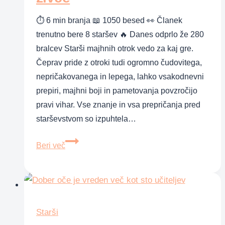
⏱ 6 min branja 📖 1050 besed 👀 Članek
trenutno bere 8 staršev 🔥 Danes odprlo že 280
bralcev Starši majhnih otrok vedo za kaj gre.
Čeprav pride z otroki tudi ogromno čudovitega,
nepričakovanega in lepega, lahko vsakodnevni
prepiri, majhni boji in pametovanja povzročijo
pravi vihar. Vse znanje in vsa prepričanja pred
starševstvom so izpuhtela…
Zakaj
Beri več
nam
otroci
parajo
živce
Starši