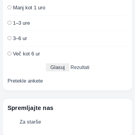
Manj kot 1 uro
1–3 ure
3–6 ur
Več kot 6 ur
Rezultati
Pretekle ankete
Spremljajte nas
Za starše