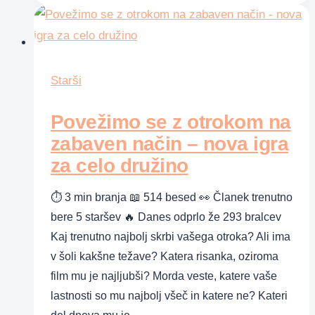
partner
ni
vaš
otrok
Starši
(in
obratno)
Povežimo se z otrokom na
zabaven način – nova igra
za celo družino
⏱ 3 min branja 📖 514 besed 👀 Članek trenutno
bere 5 staršev 🔥 Danes odprlo že 293 bralcev
Kaj trenutno najbolj skrbi vašega otroka? Ali ima
v šoli kakšne težave? Katera risanka, oziroma
film mu je najljubši? Morda veste, katere vaše
lastnosti so mu najbolj všeč in katere ne? Kateri