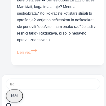
bere 5 staršev 🔥 Danes odprlo že 222 bralcev
Mami/tati, koga imata raje? Mene ali
sestro/brata? Kolikokrat ste kot starš slišali to
vprašanje? Verjetno neštetokrat in neštetokrat
ste ponovili “oba/vse imam enako rad” Je tudi v
resnici tako? Raziskava, ki so jo nedavno
opravili znanstveniki…
Starši
Beri več
imamo
najljubšega
otroka,
ne
Išči:
glede
na
to,
kar