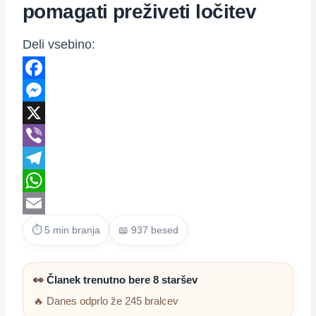
pomagati preživeti ločitev
Deli vsebino:
Facebook
Messenger
X
Viber
Telegram
WhatsApp
Email
⏱ 5 min branja
📖 937 besed
👀
Članek trenutno bere 8 staršev
🔥 Danes odprlo že 245 bralcev