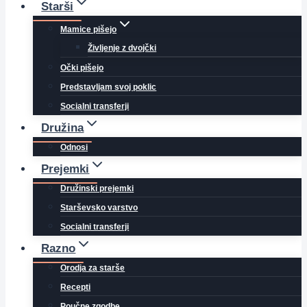
Starši
Mamice pišejo
Življenje z dvojčki
Očki pišejo
Predstavljam svoj poklic
Socialni transferji
Družina
Odnosi
Prejemki
Družinski prejemki
Starševsko varstvo
Socialni transferji
Razno
Orodja za starše
Recepti
Poučne zgodbe