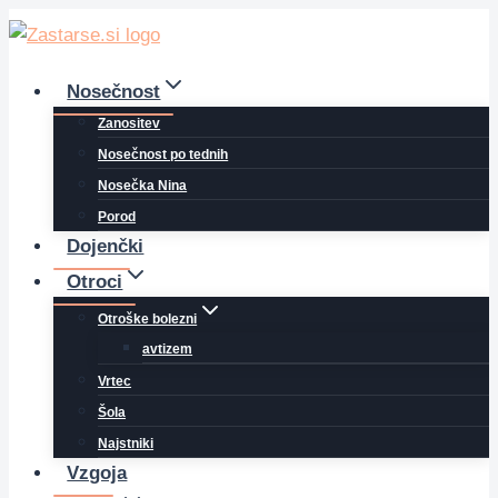
Skip
to
content
Nosečnost
Zanositev
Nosečnost po tednih
Nosečka Nina
Porod
Dojenčki
Otroci
Otroške bolezni
avtizem
Vrtec
Šola
Najstniki
Vzgoja