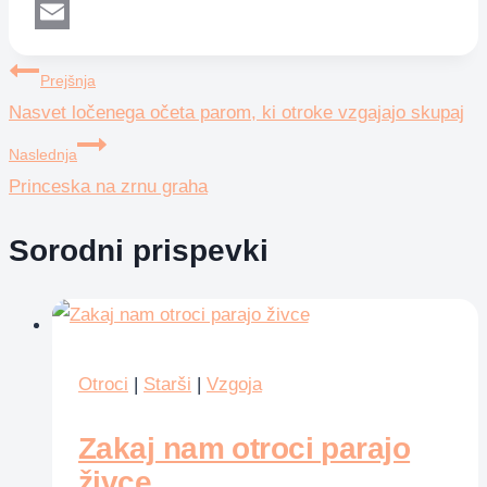
WhatsApp
Email
Navigacija
Prejšnja
Nasvet ločenega očeta parom, ki otroke vzgajajo skupaj
prispevka
Naslednja
Princeska na zrnu graha
Sorodni prispevki
Otroci
|
Starši
|
Vzgoja
Zakaj nam otroci parajo
živce