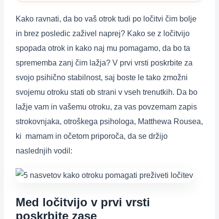
Kako ravnati, da bo vaš otrok tudi po ločitvi čim bolje
in brez posledic zaživel naprej? Kako se z ločitvijo
spopada otrok in kako naj mu pomagamo, da bo ta
sprememba zanj čim lažja? V prvi vrsti poskrbite za
svojo psihično stabilnost, saj boste le tako zmožni
svojemu otroku stati ob strani v vseh trenutkih. Da bo
lažje vam in vašemu otroku, za vas povzemam zapis
strokovnjaka, otroškega psihologa, Matthewa Rousea,
ki mamam in očetom priporoča, da se držijo
naslednjih vodil:
Med ločitvijo v prvi vrsti
poskrbite zase