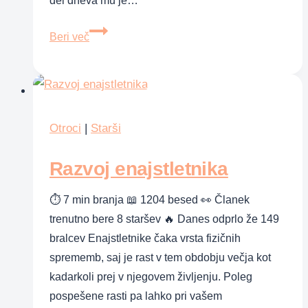
del dneva mu je…
Povežimo
Beri več
se
z
otrokom
na
zabaven
Otroci
|
Starši
način
Razvoj enajstletnika
–
nova
⏱ 7 min branja 📖 1204 besed 👀 Članek
igra
trenutno bere 8 staršev 🔥 Danes odprlo že 149
za
bralcev Enajstletnike čaka vrsta fizičnih
celo
sprememb, saj je rast v tem obdobju večja kot
družino
kadarkoli prej v njegovem življenju. Poleg
pospešene rasti pa lahko pri vašem