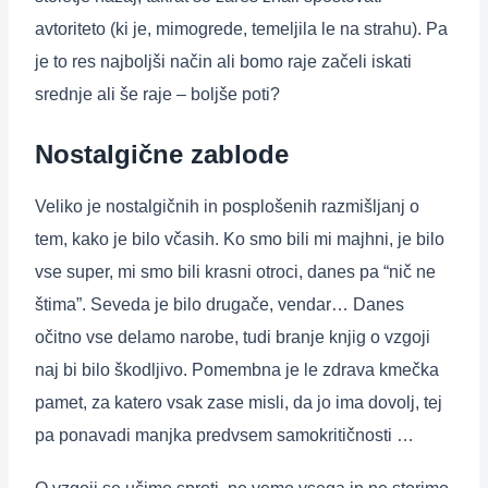
avtoriteto (ki je, mimogrede, temeljila le na strahu). Pa
je to res najboljši način ali bomo raje začeli iskati
srednje ali še raje – boljše poti?
Nostalgične zablode
Veliko je nostalgičnih in posplošenih razmišljanj o
tem, kako je bilo včasih. Ko smo bili mi majhni, je bilo
vse super, mi smo bili krasni otroci, danes pa “nič ne
štima”. Seveda je bilo drugače, vendar… Danes
očitno vse delamo narobe, tudi branje knjig o vzgoji
naj bi bilo škodljivo. Pomembna je le zdrava kmečka
pamet, za katero vsak zase misli, da jo ima dovolj, tej
pa ponavadi manjka predvsem samokritičnosti …