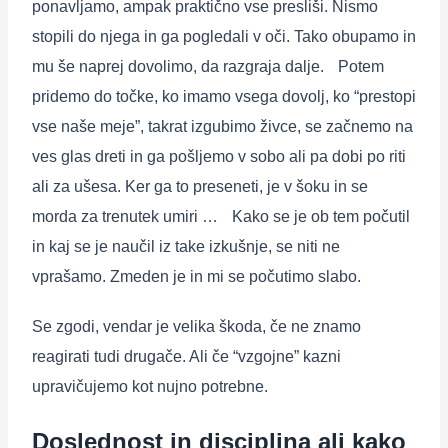
ponavljamo, ampak praktično vse presliši. Nismo
stopili do njega in ga pogledali v oči. Tako obupamo in
mu še naprej dovolimo, da razgraja dalje. Potem
pridemo do točke, ko imamo vsega dovolj, ko “prestopi
vse naše meje”, takrat izgubimo živce, se začnemo na
ves glas dreti in ga pošljemo v sobo ali pa dobi po riti
ali za ušesa. Ker ga to preseneti, je v šoku in se
morda za trenutek umiri … Kako se je ob tem počutil
in kaj se je naučil iz take izkušnje, se niti ne
vprašamo. Zmeden je in mi se počutimo slabo.
Se zgodi, vendar je velika škoda, če ne znamo
reagirati tudi drugače. Ali če “vzgojne” kazni
upravičujemo kot nujno potrebne.
Doslednost in disciplina ali kako