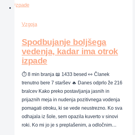
otroku,
da
izkoristi
Vzgoja
svoj
najboljši
Spodbujanje boljšega
potencial
vedenja, kadar ima otrok
izpade
⏱ 8 min branja 📖 1433 besed 👀 Članek
trenutno bere 7 staršev 🔥 Danes odprlo že 216
bralcev Kako preko postavljanja jasnih in
prijaznih meja in nudenja pozitivnega vodenja
pomagati otroku, ki se vede neustrezno. Ko sva
odhajala iz šole, sem opazila kuverto v sinovi
roki. Ko mi jo je s preplašenim, a odločnim…