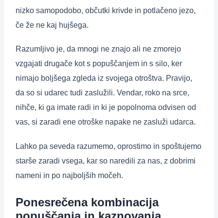
nizko samopodobo, občutki krivde in potlačeno jezo,
če že ne kaj hujšega.
Razumljivo je, da mnogi ne znajo ali ne zmorejo
vzgajati drugače kot s popuščanjem in s silo, ker
nimajo boljšega zgleda iz svojega otroštva. Pravijo,
da so si udarec tudi zaslužili. Vendar, roko na srce,
nihče, ki ga imate radi in ki je popolnoma odvisen od
vas, si zaradi ene otroške napake ne zasluži udarca.
Lahko pa seveda razumemo, oprostimo in spoštujemo
starše zaradi vsega, kar so naredili za nas, z dobrimi
nameni in po najboljših močeh.
Ponesrečena kombinacija
popuščanja in kaznovanja