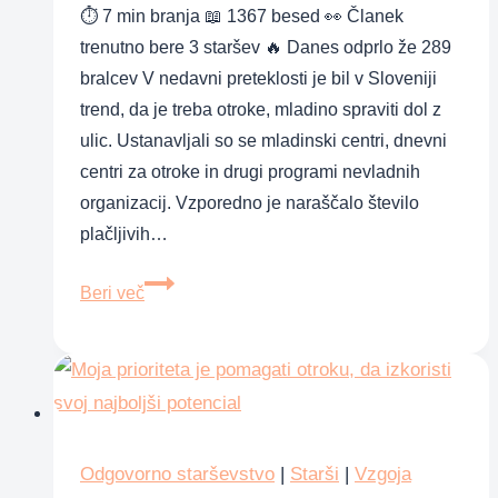
⏱ 7 min branja 📖 1367 besed 👀 Članek
trenutno bere 3 staršev 🔥 Danes odprlo že 289
bralcev V nedavni preteklosti je bil v Sloveniji
trend, da je treba otroke, mladino spraviti dol z
ulic. Ustanavljali so se mladinski centri, dnevni
centri za otroke in drugi programi nevladnih
organizacij. Vzporedno je naraščalo število
plačljivih…
Ena
Beri več
gesta,
ki
otroku
izboljša
življenje,
starše
Odgovorno starševstvo
|
Starši
|
Vzgoja