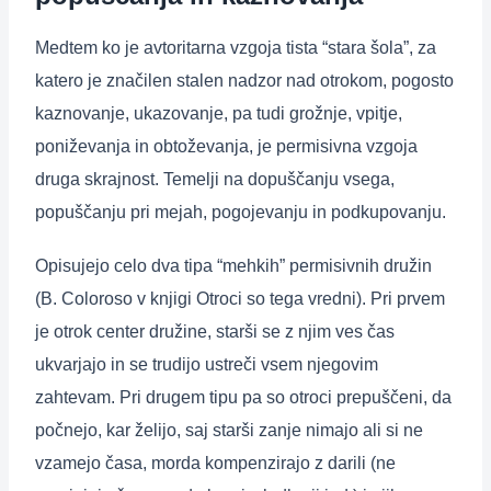
Medtem ko je avtoritarna vzgoja tista “stara šola”, za
katero je značilen stalen nadzor nad otrokom, pogosto
kaznovanje, ukazovanje, pa tudi grožnje, vpitje,
poniževanja in obtoževanja, je permisivna vzgoja
druga skrajnost. Temelji na dopuščanju vsega,
popuščanju pri mejah, pogojevanju in podkupovanju.
Opisujejo celo dva tipa “mehkih” permisivnih družin
(B. Coloroso v knjigi Otroci so tega vredni). Pri prvem
je otrok center družine, starši se z njim ves čas
ukvarjajo in se trudijo ustreči vsem njegovim
zahtevam. Pri drugem tipu pa so otroci prepuščeni, da
počnejo, kar želijo, saj starši zanje nimajo ali si ne
vzamejo časa, morda kompenzirajo z darili (ne