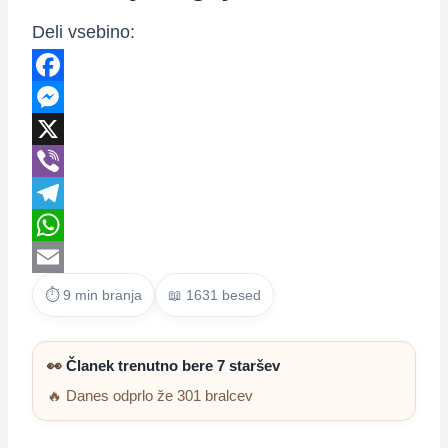
Deli vsebino:
Facebook
Messenger
X
Viber
Telegram
WhatsApp
Email
⏱ 9 min branja
📖 1631 besed
👀
Članek trenutno bere 7 staršev
🔥 Danes odprlo že 301 bralcev