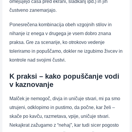
omejujejo časa pred ekrani, sladkarij ipd.) in jih
čustveno zanemarjajo.
Ponesrečena kombinacija obeh vzgojnih stilov in
nihanje iz enega v drugega je vsem dobro znana
praksa. Gre za scenarije, ko otrokovo vedenje
toleriramo in popuščamo, dokler ne izgubimo živcev in
kontrole nad svojimi čustvi.
K praksi – kako popuščanje vodi
v kaznovanje
Malček je nemogoč, divja in uničuje stvari, mi pa smo
utrujeni, odklopimo in pustimo, da počne, kar želi –
skače po kavču, razmetava, vpije, uničuje stvari.
Nekajkrat zažugamo z “nehaj”, kar tudi sicer pogosto