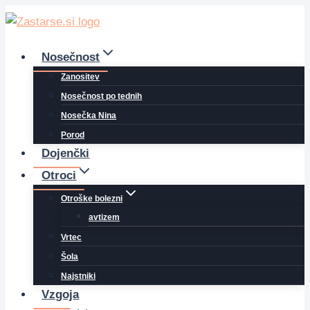
Skip
to
content
Nosečnost
Zanositev
Nosečnost po tednih
Nosečka Nina
Porod
Dojenčki
Otroci
Otroške bolezni
avtizem
Vrtec
Šola
Najstniki
Vzgoja