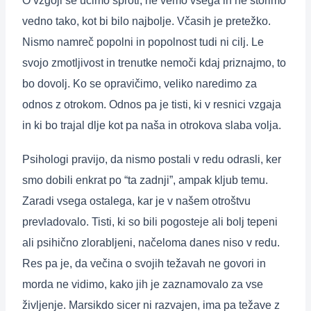
O vzgoji se učimo sproti, ne vemo vsega in ne storimo
vedno tako, kot bi bilo najbolje. Včasih je pretežko.
Nismo namreč popolni in popolnost tudi ni cilj. Le
svojo zmotljivost in trenutke nemoči kdaj priznajmo, to
bo dovolj. Ko se opravičimo, veliko naredimo za
odnos z otrokom. Odnos pa je tisti, ki v resnici vzgaja
in ki bo trajal dlje kot pa naša in otrokova slaba volja.
Psihologi pravijo, da nismo postali v redu odrasli, ker
smo dobili enkrat po “ta zadnji”, ampak kljub temu.
Zaradi vsega ostalega, kar je v našem otroštvu
prevladovalo. Tisti, ki so bili pogosteje ali bolj tepeni
ali psihično zlorabljeni, načeloma danes niso v redu.
Res pa je, da večina o svojih težavah ne govori in
morda ne vidimo, kako jih je zaznamovalo za vse
življenje. Marsikdo sicer ni razvajen, ima pa težave z