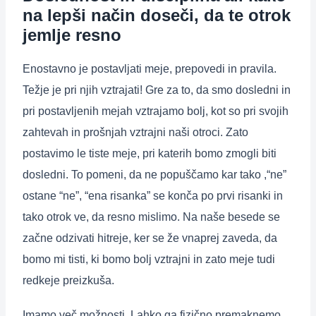
na lepši način doseči, da te otrok
jemlje resno
Enostavno je postavljati meje, prepovedi in pravila.
Težje je pri njih vztrajati! Gre za to, da smo dosledni in
pri postavljenih mejah vztrajamo bolj, kot so pri svojih
zahtevah in prošnjah vztrajni naši otroci. Zato
postavimo le tiste meje, pri katerih bomo zmogli biti
dosledni. To pomeni, da ne popuščamo kar tako ,“ne”
ostane “ne”, “ena risanka” se konča po prvi risanki in
tako otrok ve, da resno mislimo. Na naše besede se
začne odzivati hitreje, ker se že vnaprej zaveda, da
bomo mi tisti, ki bomo bolj vztrajni in zato meje tudi
redkeje preizkuša.
Imamo več možnosti. Lahko ga fizično premaknemo,