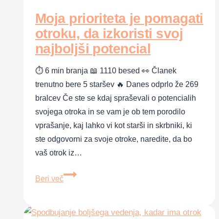
pa
razbremeni
Moja prioriteta je pomagati
otroku, da izkoristi svoj
najboljši potencial
⏱ 6 min branja 📖 1110 besed 👀 Članek
trenutno bere 5 staršev 🔥 Danes odprlo že 269
bralcev Če ste se kdaj spraševali o potencialih
svojega otroka in se vam je ob tem porodilo
vprašanje, kaj lahko vi kot starši in skrbniki, ki
ste odgovorni za svoje otroke, naredite, da bo
vaš otrok iz…
Moja
Beri več
prioriteta
je
pomagati