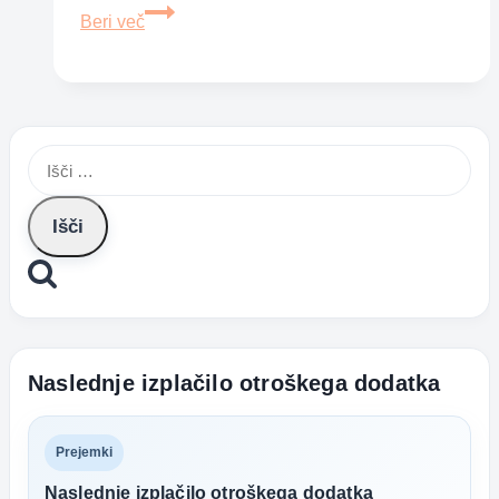
Spodbujanje
Beri več
boljšega
vedenja,
kadar
ima
Išči:
otrok
izpade
Naslednje izplačilo otroškega dodatka
Prejemki
Naslednje izplačilo otroškega dodatka