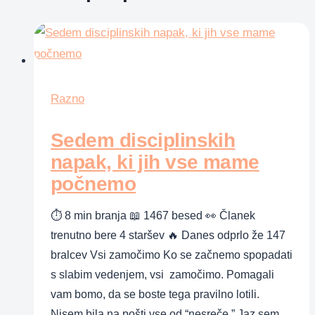
Razno
Sedem disciplinskih
napak, ki jih vse mame
počnemo
⏱ 8 min branja 📖 1467 besed 👀 Članek
trenutno bere 4 staršev 🔥 Danes odprlo že 147
bralcev Vsi zamočimo Ko se začnemo spopadati
s slabim vedenjem, vsi zamočimo. Pomagali
vam bomo, da se boste tega pravilno lotili.
Nisem bila na pošti vse od “nesreče.” Jaz sem