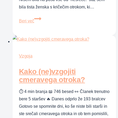
bila tista ženska s kričečim otrokom, ki…
Sedem
Beri več
disciplinskih
napak,
ki
jih
vse
Vzgoja
mame
Kako (ne)vzgojiti
počnemo
cmeravega otroka?
⏱ 4 min branja 📖 746 besed 👀 Članek trenutno
bere 5 staršev 🔥 Danes odprlo že 193 bralcev
Gotovo se spomnite dni, ko še niste bili starši in
ste srečali cmeravega otroka in ob tem pomislili,