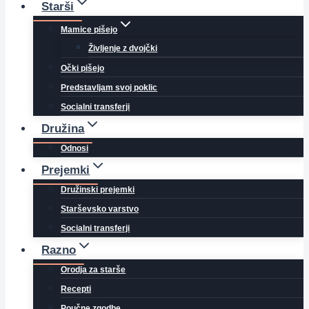
Starši
Mamice pišejo
Življenje z dvojčki
Očki pišejo
Predstavljam svoj poklic
Socialni transferji
Družina
Odnosi
Prejemki
Družinski prejemki
Starševsko varstvo
Socialni transferji
Razno
Orodja za starše
Recepti
Poučne zgodbe