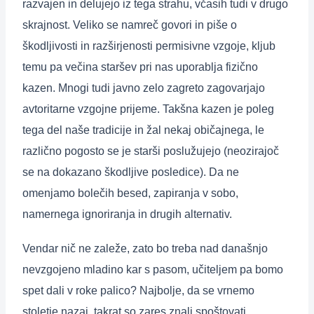
razvajen in delujejo iz tega strahu, včasih tudi v drugo
skrajnost. Veliko se namreč govori in piše o
škodljivosti in razširjenosti permisivne vzgoje, kljub
temu pa večina staršev pri nas uporablja fizično
kazen. Mnogi tudi javno zelo zagreto zagovarjajo
avtoritarne vzgojne prijeme. Takšna kazen je poleg
tega del naše tradicije in žal nekaj običajnega, le
različno pogosto se je starši poslužujejo (neozirajoč
se na dokazano škodljive posledice). Da ne
omenjamo bolečih besed, zapiranja v sobo,
namernega ignoriranja in drugih alternativ.
Vendar nič ne zaleže, zato bo treba nad današnjo
nevzgojeno mladino kar s pasom, učiteljem pa bomo
spet dali v roke palico? Najbolje, da se vrnemo
stoletje nazaj, takrat so zares znali spoštovati