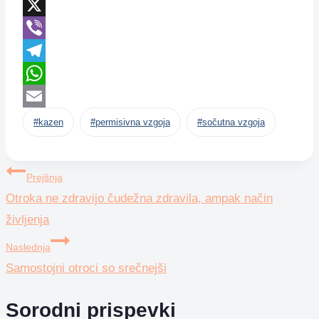
Messenger
X
Viber
Telegram
WhatsApp
Post
Email
#
kazen
#
permisivna vzgoja
#
sočutna vzgoja
Tags:
Navigacija
Prejšnja
Otroka ne zdravijo čudežna zdravila, ampak način
prispevka
življenja
Naslednja
Samostojni otroci so srečnejši
Sorodni prispevki