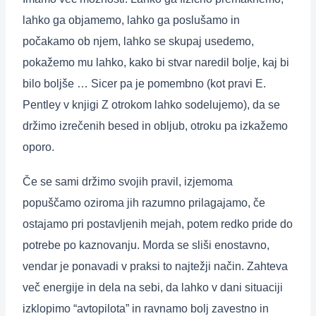
lahko ga objamemo, lahko ga poslušamo in
počakamo ob njem, lahko se skupaj usedemo,
pokažemo mu lahko, kako bi stvar naredil bolje, kaj bi
bilo boljše … Sicer pa je pomembno (kot pravi E.
Pentley v knjigi Z otrokom lahko sodelujemo), da se
držimo izrečenih besed in obljub, otroku pa izkažemo
oporo.
Če se sami držimo svojih pravil, izjemoma
popuščamo oziroma jih razumno prilagajamo, če
ostajamo pri postavljenih mejah, potem redko pride do
potrebe po kaznovanju. Morda se sliši enostavno,
vendar je ponavadi v praksi to najtežji način. Zahteva
več energije in dela na sebi, da lahko v dani situaciji
izklopimo “avtopilota” in ravnamo bolj zavestno in