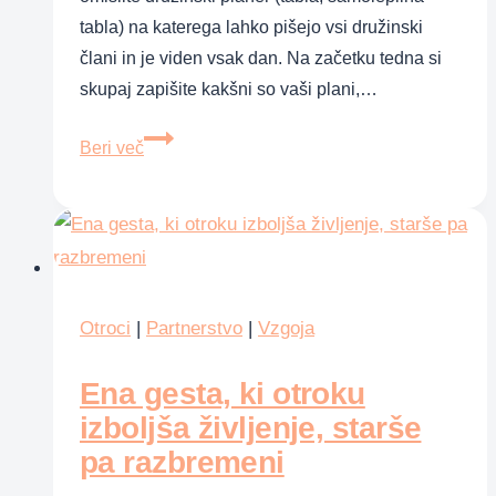
tabla) na katerega lahko pišejo vsi družinski
člani in je viden vsak dan. Na začetku tedna si
skupaj zapišite kakšni so vaši plani,…
Skupaj
Beri več
planirajte
in
bodite
povezani
Otroci
|
Partnerstvo
|
Vzgoja
Ena gesta, ki otroku
izboljša življenje, starše
pa razbremeni