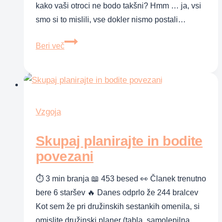
kako vaši otroci ne bodo takšni? Hmm … ja, vsi
smo si to mislili, vse dokler nismo postali…
Kako
Beri več
(ne)vzgojiti
cmeravega
otroka?
Vzgoja
Skupaj planirajte in bodite
povezani
⏱ 3 min branja 📖 453 besed 👀 Članek trenutno
bere 6 staršev 🔥 Danes odprlo že 244 bralcev
Kot sem že pri družinskih sestankih omenila, si
omislite družinski planer (tabla, samolepilna