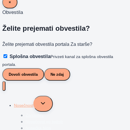
×
Obvestila
Želite prejemati obvestila?
Želite prejemati obvestila portala Za starše?
Splošna obvestila
Privzeti kanal za splošna obvestila
portala.
Dovoli obvestila
Ne zdaj
Toggle
Nosečnost
child
menu
Zanositev
Nosečnost po tednih
Nosečka Nina