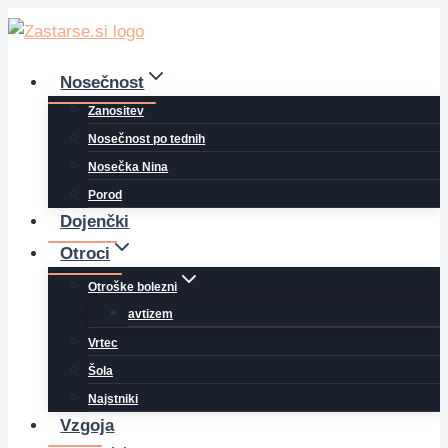
Skip
to
content
Nosečnost
Zanositev
Nosečnost po tednih
Nosečka Nina
Porod
Dojenčki
Otroci
Otroške bolezni
avtizem
Vrtec
Šola
Najstniki
Vzgoja