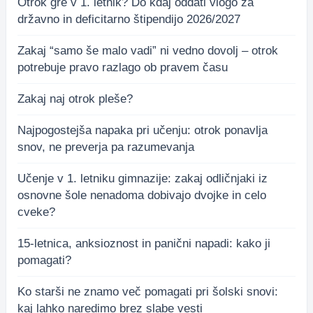
Otrok gre v 1. letnik? Do kdaj oddati vlogo za
državno in deficitarno štipendijo 2026/2027
Zakaj “samo še malo vadi” ni vedno dovolj – otrok
potrebuje pravo razlago ob pravem času
Zakaj naj otrok pleše?
Najpogostejša napaka pri učenju: otrok ponavlja
snov, ne preverja pa razumevanja
Učenje v 1. letniku gimnazije: zakaj odličnjaki iz
osnovne šole nenadoma dobivajo dvojke in celo
cveke?
15-letnica, anksioznost in panični napadi: kako ji
pomagati?
Ko starši ne znamo več pomagati pri šolski snovi:
kaj lahko naredimo brez slabe vesti