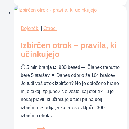
ki
jih
lahko
sproži
Dojenčki
|
Otroci
dojenje
Izbirčen otrok – pravila, ki
učinkujejo
⏱ 5 min branja 📖 930 besed 👀 Članek trenutno
bere 5 staršev 🔥 Danes odprlo že 164 bralcev
Je tudi vaš otrok izbirčen? Ne je določene hrane
in jo takoj izpljune? Ne veste, kaj storiti? Tu je
nekaj pravil, ki učinkujejo tudi pri najbolj
izbirčnih. Študija, v katero so vključili 300
izbirčnih otrok v…
Izbirčen