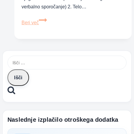
verbalno sporočanje) 2. Telo…
Neverbalna
Beri več
govorica
otroka
–
poti
Išči:
sporočanja
Naslednje izplačilo otroškega dodatka