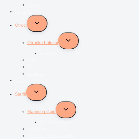
Porod
Dojenčki
Toggle
Otroci
child
menu
Toggle
Otroške bolezni
child
menu
avtizem
Vrtec
Šola
Najstniki
Vzgoja
Toggle
Starši
child
menu
Toggle
Mamice pišejo
child
menu
Življenje z dvojčki
Očki pišejo
Predstavljam svoj poklic