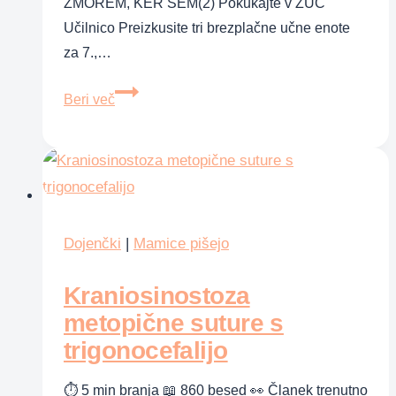
ZMOREM, KER SEM(2) Pokukajte v ZUČ
Učilnico Preizkusite tri brezplačne učne enote
za 7.,…
Osnove
Beri več
zdravega
celostnega
razvoja
skozi
življenje
v
Dojenčki
|
Mamice pišejo
domeni
ZMOREM,
Kraniosinostoza
KER
metopične suture s
SEM
trigonocefalijo
(3)
⏱ 5 min branja 📖 860 besed 👀 Članek trenutno