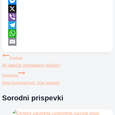
Facebook
Messenger
X
Viber
Telegram
WhatsApp
Email
Navigacija
Prejšnja
Ali oblački potrebujejo hlačke?
prispevka
Naslednja
Novi koronavirus: trije nasveti
Sorodni prispevki