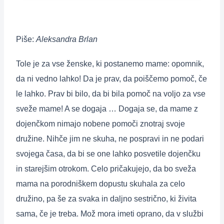
Piše:
Aleksandra Brlan
Tole je za vse ženske, ki postanemo mame: opomnik,
da ni vedno lahko! Da je prav, da poiščemo pomoč, če
le lahko. Prav bi bilo, da bi bila pomoč na voljo za vse
sveže mame! A se dogaja … Dogaja se, da mame z
dojenčkom nimajo nobene pomoči znotraj svoje
družine. Nihče jim ne skuha, ne pospravi in ne podari
svojega časa, da bi se one lahko posvetile dojenčku
in starejšim otrokom. Celo pričakujejo, da bo sveža
mama na
porodniškem dopustu skuhala za celo
družino, pa še za svaka in daljno sestrično, ki živita
sama, če je treba. Mož mora imeti oprano, da v službi