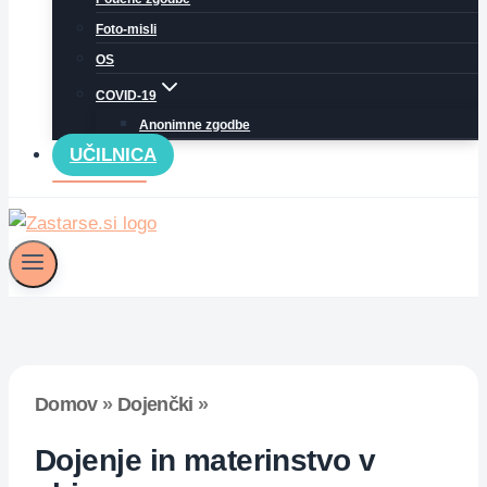
Foto-misli
OS
COVID-19
Anonimne zgodbe
UČILNICA
Domov
»
Dojenčki
»
Dojenje in materinstvo v