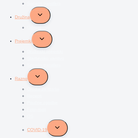
Socialni transferji
Toggle
Družina
child
menu
Odnosi
Toggle
Prejemki
child
menu
Družinski prejemki
Starševsko varstvo
Socialni transferji
Toggle
Razno
child
menu
Orodja za starše
Recepti
Poučne zgodbe
Foto-misli
OS
Toggle
COVID-19
child
menu