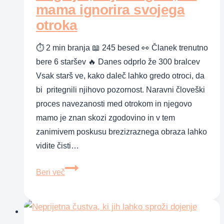
mama ignorira svojega
otroka
⏱ 2 min branja 📖 245 besed 👀 Članek trenutno
bere 6 staršev 🔥 Danes odprlo že 300 bralcev
Vsak starš ve, kako daleč lahko gredo otroci, da
bi pritegnili njihovo pozornost. Naravni človeški
proces navezanosti med otrokom in njegovo
mamo je znan skozi zgodovino in v tem
zanimivem poskusu brezizraznega obraza lahko
vidite čisti…
Poglejte,
Beri več
kaj
se
zgodi,
ko