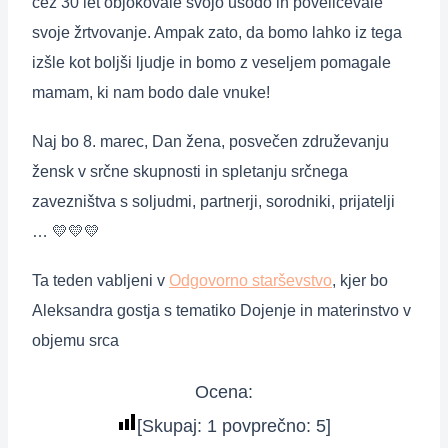
čez 30 let objokovale svojo usodo in poveličevale
svoje žrtvovanje. Ampak zato, da bomo lahko iz tega
izšle kot boljši ljudje in bomo z veseljem pomagale
mamam, ki nam bodo dale vnuke!
Naj bo 8. marec, Dan žena, posvečen združevanju
žensk v srčne skupnosti in spletanju srčnega
zavezništva s soljudmi, partnerji, sorodniki, prijatelji
…
💛
💛
💛
Ta teden vabljeni v
Odgovorno starševstvo
, kjer bo
Aleksandra gostja s tematiko Dojenje in materinstvo v
objemu srca
Ocena:
[Skupaj:
1
povprečno:
5
]