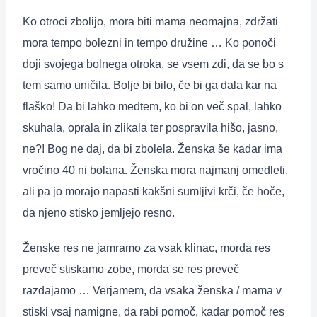
Ko otroci zbolijo, mora biti mama neomajna, zdržati
mora tempo bolezni in tempo družine … Ko ponoči
doji svojega bolnega otroka, se vsem zdi, da se bo s
tem samo uničila. Bolje bi bilo, če bi ga dala kar na
flaško! Da bi lahko medtem, ko bi on več spal, lahko
skuhala, oprala in zlikala ter pospravila hišo, jasno,
ne?! Bog ne daj, da bi zbolela. Ženska še kadar ima
vročino 40 ni bolana. Ženska mora najmanj omedleti,
ali pa jo morajo napasti kakšni sumljivi krči, če hoče,
da njeno stisko jemljejo resno.
Ženske res ne jamramo za vsak klinac, morda res
preveč stiskamo zobe, morda se res preveč
razdajamo … Verjamem, da vsaka ženska / mama v
stiski vsaj namigne, da rabi pomoč, kadar pomoč res