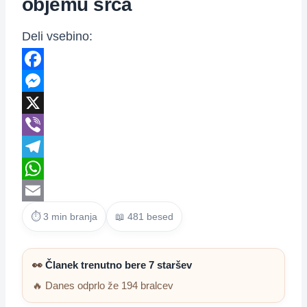
objemu srca
Deli vsebino:
Facebook
Messenger
X
Viber
Telegram
WhatsApp
Email
⏱ 3 min branja
📖 481 besed
👀
Članek trenutno bere 7 staršev
🔥 Danes odprlo že 194 bralcev