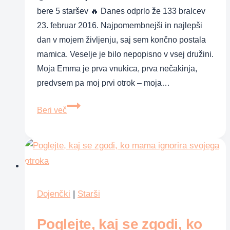
bere 5 staršev 🔥 Danes odprlo že 133 bralcev
23. februar 2016. Najpomembnejši in najlepši
dan v mojem življenju, saj sem končno postala
mamica. Veselje je bilo nepopisno v vsej družini.
Moja Emma je prva vnukica, prva nečakinja,
predvsem pa moj prvi otrok – moja…
Kraniosinostoza
Beri več
metopične
suture
s
trigonocefalijo
Dojenčki
|
Starši
Poglejte, kaj se zgodi, ko