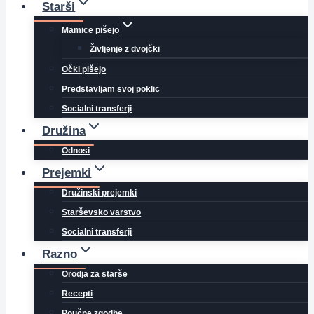
Starši
Mamice pišejo
Življenje z dvojčki
Očki pišejo
Predstavljam svoj poklic
Socialni transferji
Družina
Odnosi
Prejemki
Družinski prejemki
Starševsko varstvo
Socialni transferji
Razno
Orodja za starše
Recepti
Poučne zgodbe