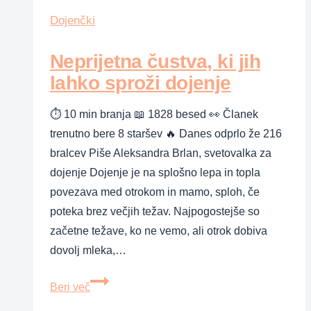
mama
Dojenčki
ignorira
Neprijetna čustva, ki jih
svojega
otroka
lahko sproži dojenje
⏱ 10 min branja 📖 1828 besed 👀 Članek
trenutno bere 8 staršev 🔥 Danes odprlo že 216
bralcev Piše Aleksandra Brlan, svetovalka za
dojenje Dojenje je na splošno lepa in topla
povezava med otrokom in mamo, sploh, če
poteka brez večjih težav. Najpogostejše so
začetne težave, ko ne vemo, ali otrok dobiva
dovolj mleka,…
Neprijetna
Beri več
čustva,