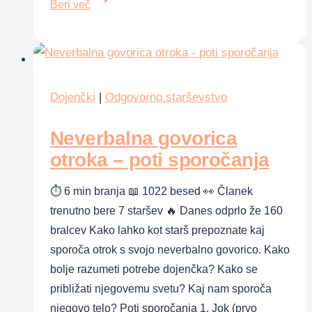
Beri več
otrok
–
pravila,
ki
učinkujejo
Dojenčki
|
Odgovorno starševstvo
Neverbalna govorica
otroka – poti sporočanja
⏱ 6 min branja 📖 1022 besed 👀 Članek
trenutno bere 7 staršev 🔥 Danes odprlo že 160
bralcev Kako lahko kot starš prepoznate kaj
sporoča otrok s svojo neverbalno govorico. Kako
bolje razumeti potrebe dojenčka? Kako se
približati njegovemu svetu? Kaj nam sporoča
njegovo telo? Poti sporočanja 1. Jok (prvo