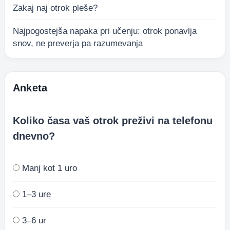
Zakaj naj otrok pleše?
Najpogostejša napaka pri učenju: otrok ponavlja
snov, ne preverja pa razumevanja
Anketa
Koliko časa vaš otrok preživi na telefonu
dnevno?
Manj kot 1 uro
1–3 ure
3–6 ur