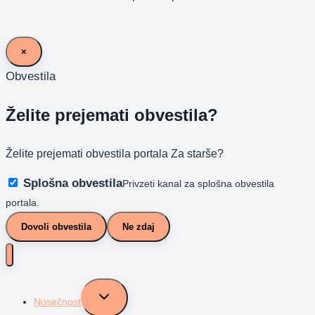
×
Obvestila
Želite prejemati obvestila?
Želite prejemati obvestila portala Za starše?
Splošna obvestila
Privzeti kanal za splošna obvestila
portala.
Dovoli obvestila
Ne zdaj
Toggle
Nosečnost
child
menu