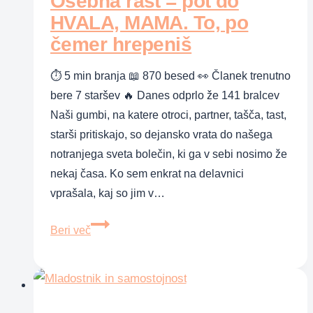
Osebna rast = pot do
HVALA, MAMA. To, po
čemer hrepeniš
⏱ 5 min branja 📖 870 besed 👀 Članek trenutno
bere 7 staršev 🔥 Danes odprlo že 141 bralcev
Naši gumbi, na katere otroci, partner, tašča, tast,
starši pritiskajo, so dejansko vrata do našega
notranjega sveta bolečin, ki ga v sebi nosimo že
nekaj časa. Ko sem enkrat na delavnici
vprašala, kaj so jim v…
Osebna
Beri več
rast
=
pot
do