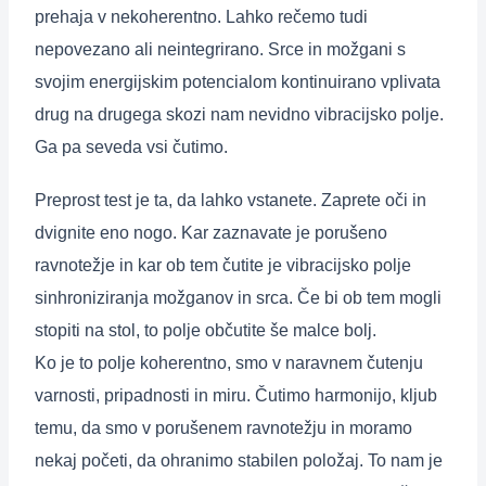
prehaja v nekoherentno. Lahko rečemo tudi
nepovezano ali neintegrirano. Srce in možgani s
svojim energijskim potencialom kontinuirano vplivata
drug na drugega skozi nam nevidno vibracijsko polje.
Ga pa seveda vsi čutimo.
Preprost test je ta, da lahko vstanete. Zaprete oči in
dvignite eno nogo. Kar zaznavate je porušeno
ravnotežje in kar ob tem čutite je vibracijsko polje
sinhroniziranja možganov in srca. Če bi ob tem mogli
stopiti na stol, to polje občutite še malce bolj.
Ko je to polje koherentno, smo v naravnem čutenju
varnosti, pripadnosti in miru. Čutimo harmonijo, kljub
temu, da smo v porušenem ravnotežju in moramo
nekaj početi, da ohranimo stabilen položaj. To nam je