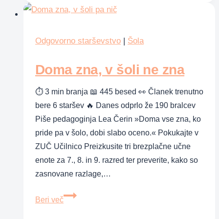
Odgovorno starševstvo
|
Šola
Doma zna, v šoli ne zna
⏱ 3 min branja 📖 445 besed 👀 Članek trenutno
bere 6 staršev 🔥 Danes odprlo že 190 bralcev
Piše pedagoginja Lea Čerin »Doma vse zna, ko
pride pa v šolo, dobi slabo oceno.« Pokukajte v
ZUČ Učilnico Preizkusite tri brezplačne učne
enote za 7., 8. in 9. razred ter preverite, kako so
zasnovane razlage,…
Doma
Beri več
zna,