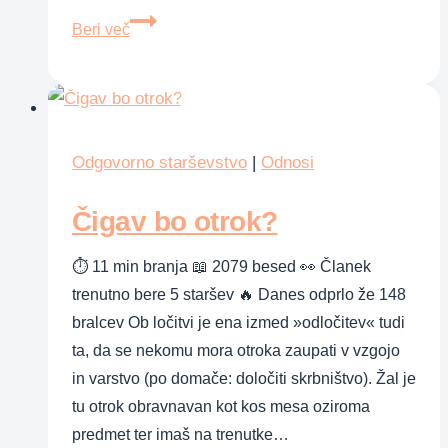
5
Beri več
zablod
o
spanju
dojenčkov
Odgovorno starševstvo
|
Odnosi
Čigav bo otrok?
⏱ 11 min branja 📖 2079 besed 👀 Članek
trenutno bere 5 staršev 🔥 Danes odprlo že 148
bralcev Ob ločitvi je ena izmed »odločitev« tudi
ta, da se nekomu mora otroka zaupati v vzgojo
in varstvo (po domače: določiti skrbništvo). Žal je
tu otrok obravnavan kot kos mesa oziroma
predmet ter imaš na trenutke…