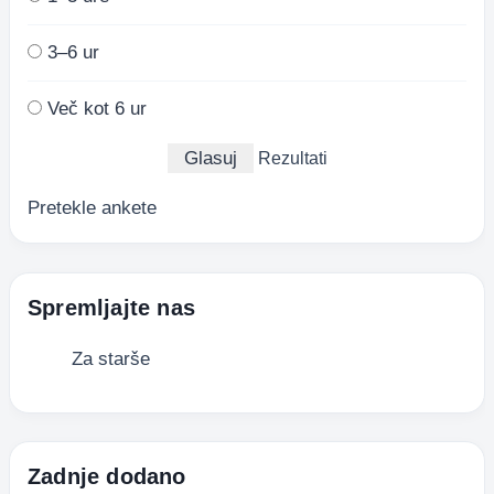
3–6 ur
Več kot 6 ur
Rezultati
Pretekle ankete
Spremljajte nas
Za starše
Zadnje dodano