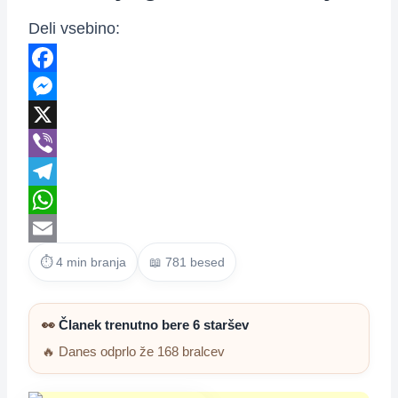
Deli vsebino:
Facebook
Messenger
X
Viber
Telegram
WhatsApp
Email
⏱ 4 min branja
📖 781 besed
👀
Članek trenutno bere 6 staršev
🔥 Danes odprlo že 168 bralcev