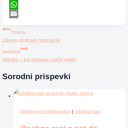
Telegram
WhatsApp
Email
Navigacija
Prejšnja
Zdrave otrokove frustracije
prispevka
Naslednja
Alergije – kaj moramo starši vedeti
Sorodni prispevki
Odgovorno starševstvo
|
Osebna rast