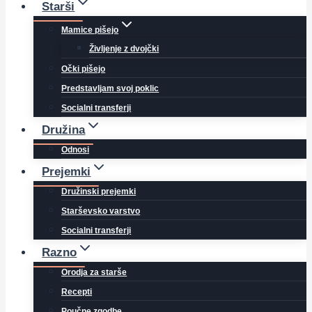
Starši
Mamice pišejo
Življenje z dvojčki
Očki pišejo
Predstavljam svoj poklic
Socialni transferji
Družina
Odnosi
Prejemki
Družinski prejemki
Starševsko varstvo
Socialni transferji
Razno
Orodja za starše
Recepti
Poučne zgodbe