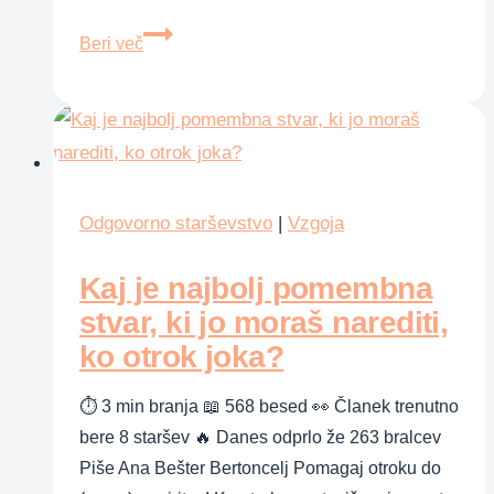
Čigav
Beri več
bo
otrok?
Odgovorno starševstvo
|
Vzgoja
Kaj je najbolj pomembna
stvar, ki jo moraš narediti,
ko otrok joka?
⏱ 3 min branja 📖 568 besed 👀 Članek trenutno
bere 8 staršev 🔥 Danes odprlo že 263 bralcev
Piše Ana Bešter Bertoncelj Pomagaj otroku do