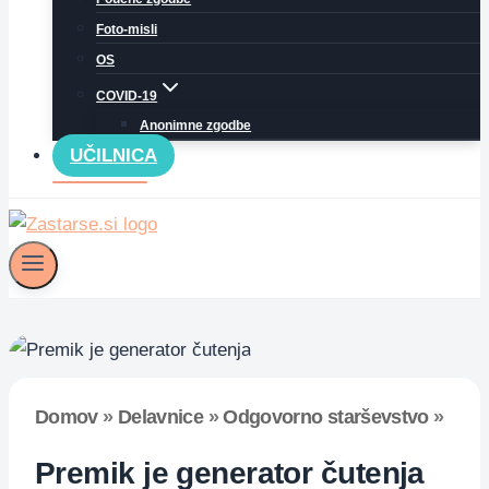
Foto-misli
OS
COVID-19
Anonimne zgodbe
UČILNICA
Domov
»
Delavnice
»
Odgovorno starševstvo
»
Premik je generator čutenja