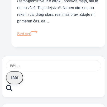
(samo)pomiritve! Ko otroku postaviš mejo, mu to
ne bo všeč! To je dejstvo!!! Noben otrok ne bo
rekel: »Ja, dragi starš, res imaš prav. Zdajle ni
primeren čas, da…
Kaj
Beri več
je
najbolj
pomembna
stvar,
Išči:
ki
jo
moraš
narediti,
ko
otrok
joka?