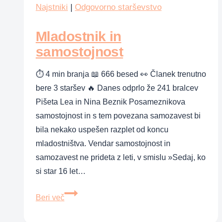
HVALA,
Najstniki
|
Odgovorno starševstvo
MAMA.
Mladostnik in
To,
po
samostojnost
čemer
⏱ 4 min branja 📖 666 besed 👀 Članek trenutno
hrepeniš
bere 3 staršev 🔥 Danes odprlo že 241 bralcev
Pišeta Lea in Nina Beznik Posameznikova
samostojnost in s tem povezana samozavest bi
bila nekako uspešen razplet od koncu
mladostništva. Vendar samostojnost in
samozavest ne prideta z leti, v smislu »Sedaj, ko
si star 16 let…
Mladostnik
Beri več
in
samostojnost