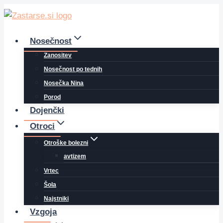
Skip
to
content
Nosečnost
Zanositev
Nosečnost po tednih
Nosečka Nina
Porod
Dojenčki
Otroci
Otroške bolezni
avtizem
Vrtec
Šola
Najstniki
Vzgoja