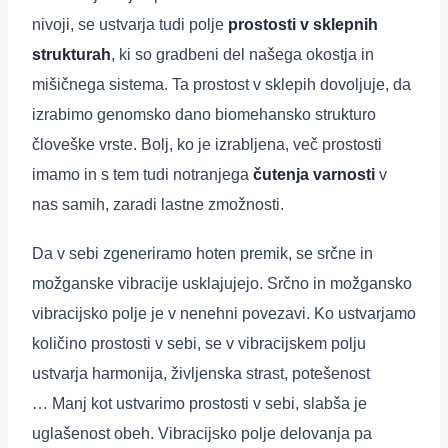
nivoji, se ustvarja tudi polje
prostosti v sklepnih
strukturah
, ki so gradbeni del našega okostja in
mišičnega sistema. Ta prostost v sklepih dovoljuje, da
izrabimo genomsko dano biomehansko strukturo
človeške vrste. Bolj, ko je izrabljena, več prostosti
imamo in s tem tudi notranjega
čutenja varnosti
v
nas samih, zaradi lastne zmožnosti.
Da v sebi zgeneriramo hoten premik, se srčne in
možganske vibracije usklajujejo. Srčno in možgansko
vibracijsko polje je v nenehni povezavi. Ko ustvarjamo
količino prostosti v sebi, se v vibracijskem polju
ustvarja harmonija, življenska strast, potešenost
… Manj kot ustvarimo prostosti v sebi, slabša je
uglašenost obeh. Vibracijsko polje delovanja pa