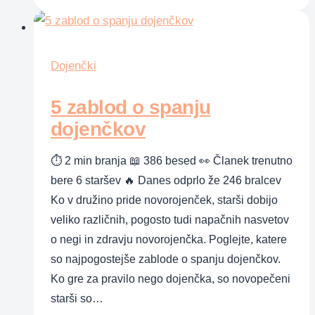
v
šoli
ne
zna
Dojenčki
5 zablod o spanju
dojenčkov
⏱ 2 min branja 📖 386 besed 👀 Članek trenutno
bere 6 staršev 🔥 Danes odprlo že 246 bralcev
Ko v družino pride novorojenček, starši dobijo
veliko različnih, pogosto tudi napačnih nasvetov
o negi in zdravju novorojenčka. Poglejte, katere
so najpogostejše zablode o spanju dojenčkov.
Ko gre za pravilo nego dojenčka, so novopečeni
starši so…