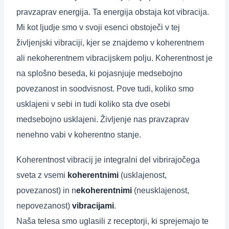
pravzaprav energija. Ta energija obstaja kot vibracija.
Mi kot ljudje smo v svoji esenci obstoječi v tej
življenjski vibraciji, kjer se znajdemo v koherentnem
ali nekoherentnem vibracijskem polju. Koherentnost je
na splošno beseda, ki pojasnjuje medsebojno
povezanost in soodvisnost. Pove tudi, koliko smo
usklajeni v sebi in tudi koliko sta dve osebi
medsebojno usklajeni. Življenje nas pravzaprav
nenehno vabi v koherentno stanje.
Koherentnost vibracij je integralni del vibrirajočega
sveta z vsemi
koherentnimi
(usklajenost,
povezanost) in n
ekoherentnimi
(neusklajenost,
nepovezanost)
vibracijami
.
Naša telesa smo uglasili z receptorji, ki sprejemajo te