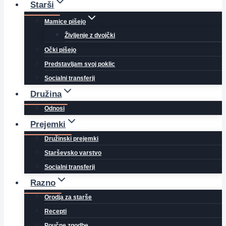
Starši
Mamice pišejo
Življenje z dvojčki
Očki pišejo
Predstavljam svoj poklic
Socialni transferji
Družina
Odnosi
Prejemki
Družinski prejemki
Starševsko varstvo
Socialni transferji
Razno
Orodja za starše
Recepti
Poučne zgodbe