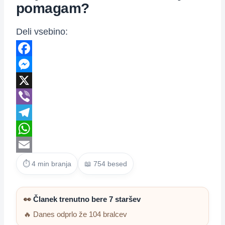
pomagam?
Deli vsebino:
Facebook
Messenger
X
Viber
Telegram
WhatsApp
Email
⏱ 4 min branja
📖 754 besed
👀
Članek trenutno bere 7 staršev
🔥 Danes odprlo že 104 bralcev