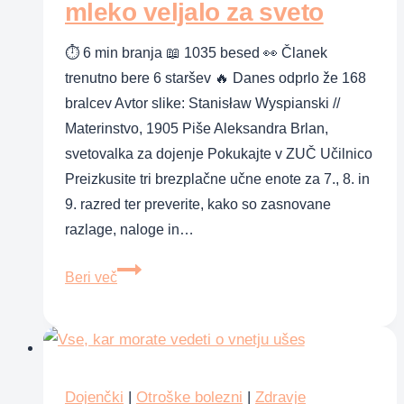
mleko veljalo za sveto
⏱ 6 min branja 📖 1035 besed 👀 Članek
trenutno bere 6 staršev 🔥 Danes odprlo že 168
bralcev Avtor slike: Stanisław Wyspianski //
Materinstvo, 1905 Piše Aleksandra Brlan,
svetovalka za dojenje Pokukajte v ZUČ Učilnico
Preizkusite tri brezplačne učne enote za 7., 8. in
9. razred ter preverite, kako so zasnovane
razlage, naloge in…
V
Beri več
času
antike
je
materino
mleko
Dojenčki
|
Otroške bolezni
|
Zdravje