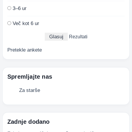
3–6 ur
Več kot 6 ur
Rezultati
Pretekle ankete
Spremljajte nas
Za starše
Zadnje dodano