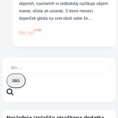
objemih, nasmehih in redkokdaj razlikuje objem
mame, očeta ali sosede. S tremi meseci
dojenček gleda na svet okoli sebe že…
Dojenčkov
Beri več
strah
pred
neznanci
Išči:
Naslednje izplačilo otroškega dodatka