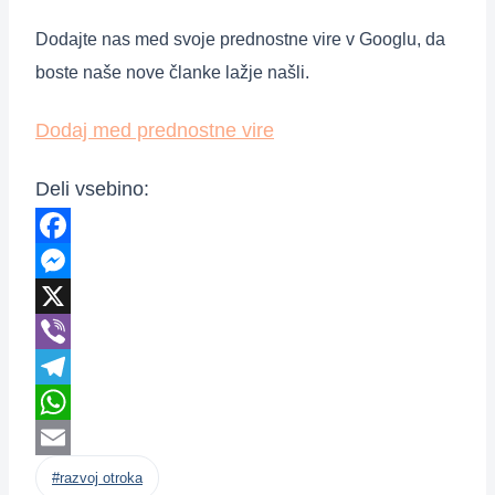
Dodajte nas med svoje prednostne vire v Googlu, da
boste naše nove članke lažje našli.
Dodaj med prednostne vire
Deli vsebino:
Facebook
Messenger
X
Viber
Telegram
WhatsApp
Post
Email
#
razvoj otroka