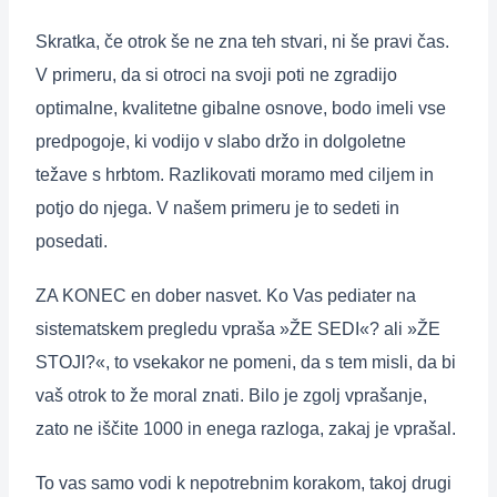
Skratka, če otrok še ne zna teh stvari, ni še pravi čas.
V primeru, da si otroci na svoji poti ne zgradijo
optimalne, kvalitetne gibalne osnove, bodo imeli vse
predpogoje, ki vodijo v slabo držo in dolgoletne
težave s hrbtom. Razlikovati moramo med ciljem in
potjo do njega. V našem primeru je to sedeti in
posedati.
ZA KONEC en dober nasvet. Ko Vas pediater na
sistematskem pregledu vpraša »ŽE SEDI«? ali »ŽE
STOJI?«, to vsekakor ne pomeni, da s tem misli, da bi
vaš otrok to že moral znati. Bilo je zgolj vprašanje,
zato ne iščite 1000 in enega razloga, zakaj je vprašal.
To vas samo vodi k nepotrebnim korakom, takoj drugi