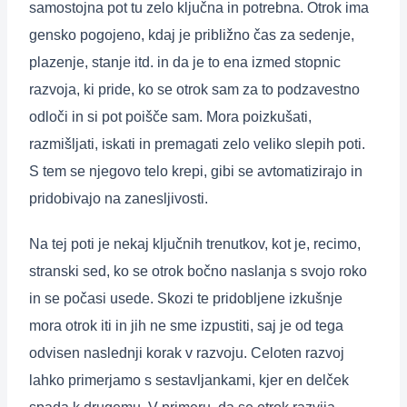
samostojna pot tu zelo ključna in potrebna. Otrok ima
gensko pogojeno, kdaj je približno čas za sedenje,
plazenje, stanje itd. in da je to ena izmed stopnic
razvoja, ki pride, ko se otrok sam za to podzavestno
odloči in si pot poišče sam. Mora poizkušati,
razmišljati, iskati in premagati zelo veliko slepih poti.
S tem se njegovo telo krepi, gibi se avtomatizirajo in
pridobivajo na zanesljivosti.
Na tej poti je nekaj ključnih trenutkov, kot je, recimo,
stranski sed, ko se otrok bočno naslanja s svojo roko
in se počasi usede. Skozi te pridobljene izkušnje
mora otrok iti in jih ne sme izpustiti, saj je od tega
odvisen naslednji korak v razvoju. Celoten razvoj
lahko primerjamo s sestavljankami, kjer en delček