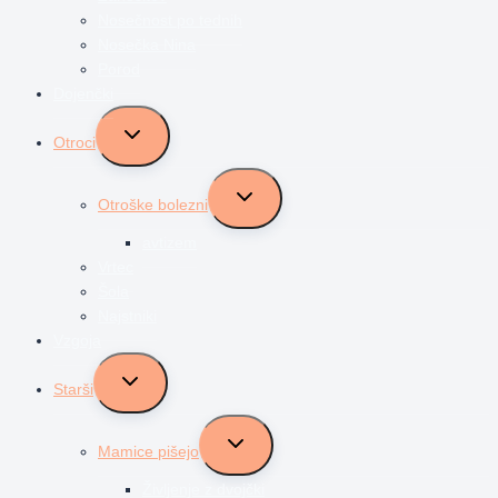
Nosečnost po tednih
Nosečka Nina
Porod
Dojenčki
Toggle
Otroci
child
menu
Toggle
Otroške bolezni
child
menu
avtizem
Vrtec
Šola
Najstniki
Vzgoja
Toggle
Starši
child
menu
Toggle
Mamice pišejo
child
menu
Življenje z dvojčki