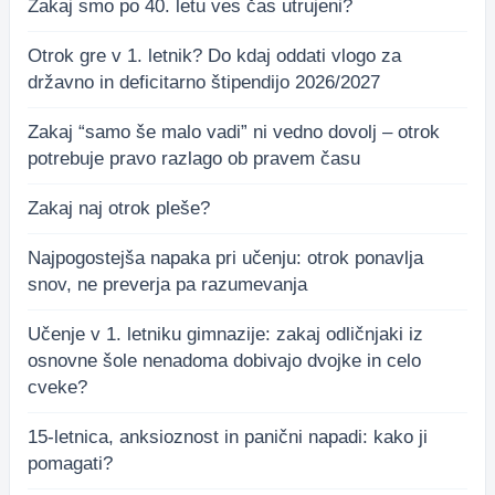
Zakaj smo po 40. letu ves čas utrujeni?
Otrok gre v 1. letnik? Do kdaj oddati vlogo za
državno in deficitarno štipendijo 2026/2027
Zakaj “samo še malo vadi” ni vedno dovolj – otrok
potrebuje pravo razlago ob pravem času
Zakaj naj otrok pleše?
Najpogostejša napaka pri učenju: otrok ponavlja
snov, ne preverja pa razumevanja
Učenje v 1. letniku gimnazije: zakaj odličnjaki iz
osnovne šole nenadoma dobivajo dvojke in celo
cveke?
15-letnica, anksioznost in panični napadi: kako ji
pomagati?