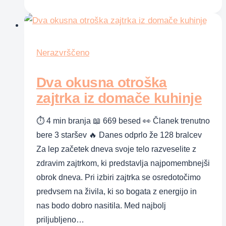
kako
naprej
–
vztraja,
Nerazvrščeno
da
Dva okusna otroška
pride
do
zajtrka iz domače kuhinje
rešitve
⏱ 4 min branja 📖 669 besed 👀 Članek trenutno
bere 3 staršev 🔥 Danes odprlo že 128 bralcev
Za lep začetek dneva svoje telo razveselite z
zdravim zajtrkom, ki predstavlja najpomembnejši
obrok dneva. Pri izbiri zajtrka se osredotočimo
predvsem na živila, ki so bogata z energijo in
nas bodo dobro nasitila. Med najbolj
priljubljeno…