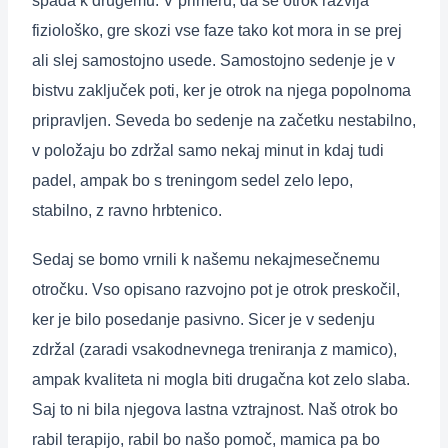
spada k drugemu. V primeru, da se otrok razvija
fiziološko, gre skozi vse faze tako kot mora in se prej
ali slej samostojno usede. Samostojno sedenje je v
bistvu zaključek poti, ker je otrok na njega popolnoma
pripravljen. Seveda bo sedenje na začetku nestabilno,
v položaju bo zdržal samo nekaj minut in kdaj tudi
padel, ampak bo s treningom sedel zelo lepo,
stabilno, z ravno hrbtenico.
Sedaj se bomo vrnili k našemu nekajmesečnemu
otročku. Vso opisano razvojno pot je otrok preskočil,
ker je bilo posedanje pasivno. Sicer je v sedenju
zdržal (zaradi vsakodnevnega treniranja z mamico),
ampak kvaliteta ni mogla biti drugačna kot zelo slaba.
Saj to ni bila njegova lastna vztrajnost. Naš otrok bo
rabil terapijo, rabil bo našo pomoč, mamica pa bo