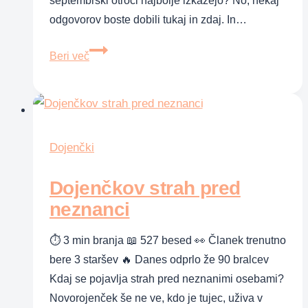
septembrski otroci najbolje izkažejo? No, nekaj
odgovorov boste dobili tukaj in zdaj. In…
Skrivnosti
Beri več
septembrskih
otrok
Dojenčki
Dojenčkov strah pred
neznanci
⏱ 3 min branja 📖 527 besed 👀 Članek trenutno
bere 3 staršev 🔥 Danes odprlo že 90 bralcev
Kdaj se pojavlja strah pred neznanimi osebami?
Novorojenček še ne ve, kdo je tujec, uživa v