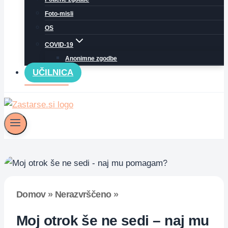
Foto-misli
OS
COVID-19
Anonimne zgodbe
UČILNICA
Domov
»
Nerazvrščeno
»
Moj otrok še ne sedi – naj mu