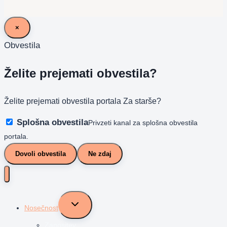
×
Obvestila
Želite prejemati obvestila?
Želite prejemati obvestila portala Za starše?
Splošna obvestila
Privzeti kanal za splošna obvestila
portala.
Dovoli obvestila
Ne zdaj
Toggle
Nosečnost
child
menu
Zanositev