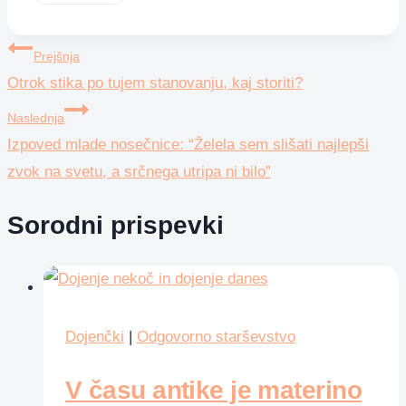
Tags:
Navigacija
Prejšnja
Otrok stika po tujem stanovanju, kaj storiti?
prispevka
Naslednja
Izpoved mlade nosečnice: “Želela sem slišati najlepši
zvok na svetu, a srčnega utripa ni bilo”
Sorodni prispevki
Dojenčki
|
Odgovorno starševstvo
V času antike je materino