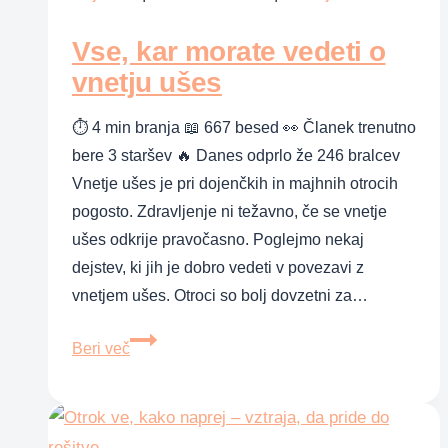
veljalo
Vse, kar morate vedeti o
za
sveto
vnetju ušes
⏱ 4 min branja 📖 667 besed 👀 Članek trenutno
bere 3 staršev 🔥 Danes odprlo že 246 bralcev
Vnetje ušes je pri dojenčkih in majhnih otrocih
pogosto. Zdravljenje ni težavno, če se vnetje
ušes odkrije pravočasno. Poglejmo nekaj
dejstev, ki jih je dobro vedeti v povezavi z
vnetjem ušes. Otroci so bolj dovzetni za…
Vse,
Beri več
kar
morate
vedeti