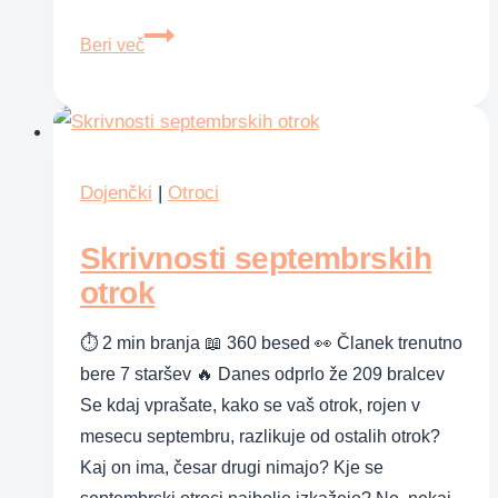
Dva
Beri več
okusna
otroška
zajtrka
iz
domače
Dojenčki
|
Otroci
kuhinje
Skrivnosti septembrskih
otrok
⏱ 2 min branja 📖 360 besed 👀 Članek trenutno
bere 7 staršev 🔥 Danes odprlo že 209 bralcev
Se kdaj vprašate, kako se vaš otrok, rojen v
mesecu septembru, razlikuje od ostalih otrok?
Kaj on ima, česar drugi nimajo? Kje se