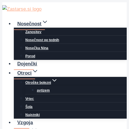
Skip
to
content
Nosečnost
Zanositev
Nosečnost po tednih
Nosečka Nina
Porod
Dojenčki
Otroci
Otroške bolezni
avtizem
Vrtec
Šola
Najstniki
Vzgoja