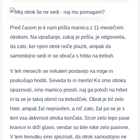
Pred časom je k nam prišla mamica z 11-mesečnim
otrokom. Na vprašanje, zakaj je prišla, je odgovorila,
da zato, ker njem otrok noče plaziti, ampak da
samostojno sedi in se obrača s hrbta na trebuh.
V teh mesecih se nekateri postavijo na noge in
poskušajo hoditi. Seveda to ni merilo! Ko smo otroka
opazovali, smo mamico prosili, naj ga položi na hrbet
in ta se je takoj obrnil na trebušček. Obrat je bil zelo
hiter, ampak žal nepravilen, a nič zato, žal pa se je s
tem vsa aktivnost otroka končala. Sicer zelo lepo pase
kravice in drži glavo, vendar so bile roke zelo pasivne.
V tem trenutku smo spoznali, da otrok samostojno ne