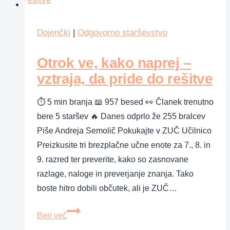
o
vnetju
ušes
Dojenčki
|
Odgovorno starševstvo
Otrok ve, kako naprej –
vztraja, da pride do rešitve
⏱ 5 min branja 📖 957 besed 👀 Članek trenutno
bere 5 staršev 🔥 Danes odprlo že 255 bralcev
Piše Andreja Semolič Pokukajte v ZUČ Učilnico
Preizkusite tri brezplačne učne enote za 7., 8. in
9. razred ter preverite, kako so zasnovane
razlage, naloge in preverjanje znanja. Tako
boste hitro dobili občutek, ali je ZUČ…
Otrok
Beri več
ve,