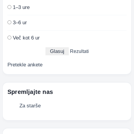
1–3 ure
3–6 ur
Več kot 6 ur
Rezultati
Pretekle ankete
Spremljajte nas
Za starše