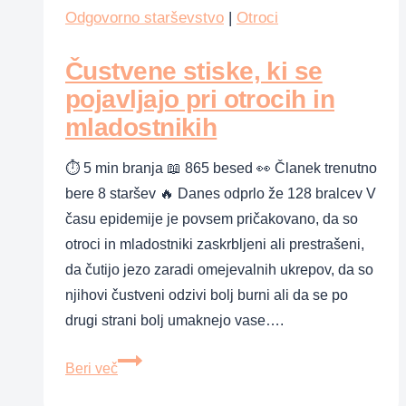
opremo?
Odgovorno starševstvo
|
Otroci
Čustvene stiske, ki se
pojavljajo pri otrocih in
mladostnikih
⏱ 5 min branja 📖 865 besed 👀 Članek trenutno
bere 8 staršev 🔥 Danes odprlo že 128 bralcev V
času epidemije je povsem pričakovano, da so
otroci in mladostniki zaskrbljeni ali prestrašeni,
da čutijo jezo zaradi omejevalnih ukrepov, da so
njihovi čustveni odzivi bolj burni ali da se po
drugi strani bolj umaknejo vase….
Čustvene
Beri več
stiske,