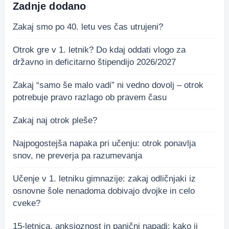
Zadnje dodano
Zakaj smo po 40. letu ves čas utrujeni?
Otrok gre v 1. letnik? Do kdaj oddati vlogo za
državno in deficitarno štipendijo 2026/2027
Zakaj “samo še malo vadi” ni vedno dovolj – otrok
potrebuje pravo razlago ob pravem času
Zakaj naj otrok pleše?
Najpogostejša napaka pri učenju: otrok ponavlja
snov, ne preverja pa razumevanja
Učenje v 1. letniku gimnazije: zakaj odličnjaki iz
osnovne šole nenadoma dobivajo dvojke in celo
cveke?
15-letnica, anksioznost in panični napadi: kako ji