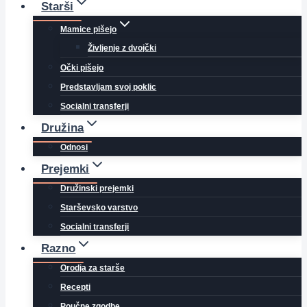
Starši
Mamice pišejo
Življenje z dvojčki
Očki pišejo
Predstavljam svoj poklic
Socialni transferji
Družina
Odnosi
Prejemki
Družinski prejemki
Starševsko varstvo
Socialni transferji
Razno
Orodja za starše
Recepti
Poučne zgodbe