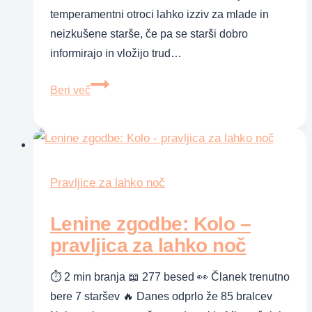
temperamentni otroci lahko izziv za mlade in
neizkušene starše, če pa se starši dobro
informirajo in vložijo trud…
Imate
Beri več
temperamentnega
otroka?
Potem
ste
lahko
Pravljice za lahko noč
srečni!
Lenine zgodbe: Kolo –
pravljica za lahko noč
⏱ 2 min branja 📖 277 besed 👀 Članek trenutno
bere 7 staršev 🔥 Danes odprlo že 85 bralcev