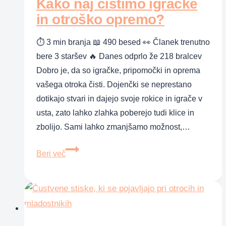
Kako naj čistimo igračke
pade
in
in otroško opremo?
strga
⏱ 3 min branja 📖 490 besed 👀 Članek trenutno
hlače
bere 3 staršev 🔥 Danes odprlo že 218 bralcev
Dobro je, da so igračke, pripomočki in oprema
vašega otroka čisti. Dojenčki se neprestano
dotikajo stvari in dajejo svoje rokice in igrače v
usta, zato lahko zlahka poberejo tudi klice in
zbolijo. Sami lahko zmanjšamo možnost,…
Kako
Beri več
naj
čistimo
igračke
in
otroško