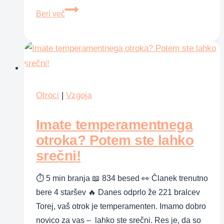
Koliko
Beri več
mleka
dnevno
potrebuje
otrok?
Otroci
|
Vzgoja
Imate temperamentnega
otroka? Potem ste lahko
srečni!
⏱ 5 min branja 📖 834 besed 👀 Članek trenutno
bere 4 staršev 🔥 Danes odprlo že 221 bralcev
Torej, vaš otrok je temperamenten. Imamo dobro
novico za vas – lahko ste srečni. Res je, da so