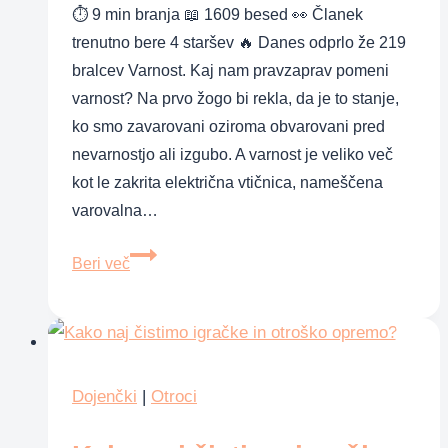
⏱ 9 min branja 📖 1609 besed 👀 Članek
trenutno bere 4 staršev 🔥 Danes odprlo že 219
bralcev Varnost. Kaj nam pravzaprav pomeni
varnost? Na prvo žogo bi rekla, da je to stanje,
ko smo zavarovani oziroma obvarovani pred
nevarnostjo ali izgubo. A varnost je veliko več
kot le zakrita električna vtičnica, nameščena
varovalna…
Niste
Beri več
slabi
starši,
če
otroku
pustite,
Dojenčki
|
Otroci
da