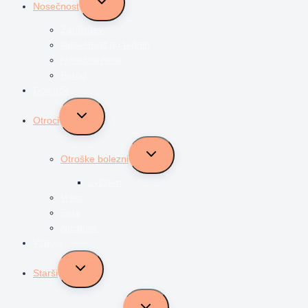
Nosečnost
child
menu
Zanositev
Nosečnost po tednih
Nosečka Nina
Porod
Dojenčki
Toggle
Otroci
child
menu
Toggle
Otroške bolezni
child
menu
avtizem
Vrtec
Šola
Najstniki
Vzgoja
Toggle
Starši
child
menu
Toggle