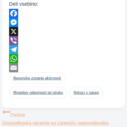
Deli vsebino:
Facebook
Messenger
X
Viber
Telegram
WhatsApp
Post
Email
#
jesenske zunanje aktivnosti
Tags:
#
krepitev odpornosti pri otroku
#
otroci v naravi
Navigacija
Prejšnja
Gospodinjska opravila so zanesljiv napovedovalec
prispevka