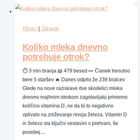
ki
se
pojavljajo
pri
Otroci
|
Zdravje
otrocih
Koliko mleka dnevno
in
mladostnikih
potrebuje otrok?
⏱ 3 min branja 📖 479 besed 👀 Članek trenutno
bere 5 staršev 🔥 Danes odprlo že 239 bralcev
Glede na nove raziskave dve skodelici mleka
dnevno majhnim otrokom zagotavljata primerno
količino vitamina D, ne da bi to negativno
vplivalo na zniževanje nivoja železa. Vitamin D
in železo sta ključni sestavini v prehrani, še
posebej…