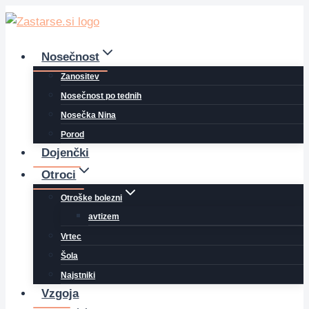
Skip
to
content
Nosečnost
Zanositev
Nosečnost po tednih
Nosečka Nina
Porod
Dojenčki
Otroci
Otroške bolezni
avtizem
Vrtec
Šola
Najstniki
Vzgoja