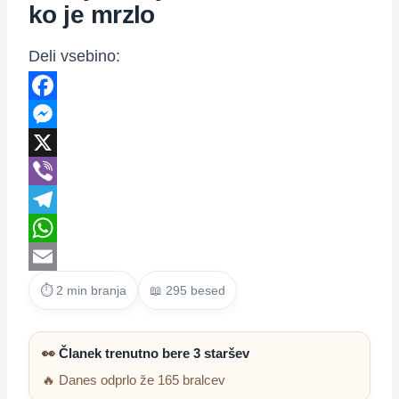
ko je mrzlo
Deli vsebino:
Facebook
Messenger
X
Viber
Telegram
WhatsApp
Email
⏱ 2 min branja
📖 295 besed
👀
Članek trenutno bere 3 staršev
🔥 Danes odprlo že 165 bralcev