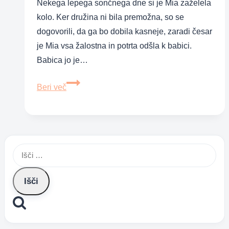
Nekega lepega sončnega dne si je Mia zaželela
kolo. Ker družina ni bila premožna, so se
dogovorili, da ga bo dobila kasneje, zaradi česar
je Mia vsa žalostna in potrta odšla k babici.
Babica jo je…
Lenine
Beri več
zgodbe:
Kolo
–
pravljica
Išči:
za
lahko
noč