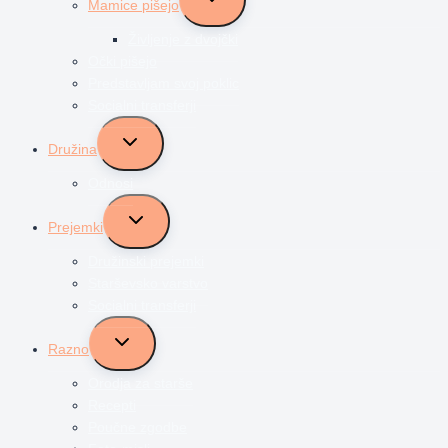
Mamice pišejo
child
menu
Življenje z dvojčki
Očki pišejo
Predstavljam svoj poklic
Socialni transferji
Toggle
Družina
child
menu
Odnosi
Toggle
Prejemki
child
menu
Družinski prejemki
Starševsko varstvo
Socialni transferji
Toggle
Razno
child
menu
Orodja za starše
Recepti
Poučne zgodbe