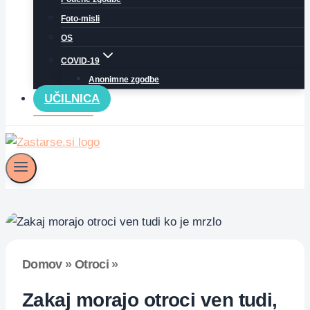
Foto-misli
OS
COVID-19
Anonimne zgodbe
UČILNICA
Domov
»
Otroci
»
Zakaj morajo otroci ven tudi,