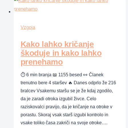
tujem
stanovanju,
kaj
storiti?
Vzgoja
Kako lahko kričanje
škoduje in kako lahko
prenehamo
⏱ 6 min branja 📖 1155 besed 👀 Članek
trenutno bere 4 staršev 🔥 Danes odprlo že 216
bralcev Vsakemu staršu se je že kdaj zgodilo,
da je zaradi otroka izgubil živce. Celo
raziskovalci pravijo, da je kričanje na otroke v
porastu. Skoraj vsak starš izgubi kontrolo in
vsake toliko časa zakriči na svoje otroke….