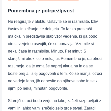
Pomembna je potrpežljivost
Ne reagirajte v afektu. Ustavite se in razmislite. Izliv
čustev in kričanje ne delujeta. To lahko prestraši
malčka in predstavlja slab vzor vedenja, ki ga bodo
otroci verjetno usvojili, če se ponavlja. Vzemite si
nekaj časa in razmislite. Minuto. Pet minut. S
starejšimi otroki celo nekaj ur. Pomembno je, da otroci
razumejo, da je tema še naprej aktualna in da se
boste prej ali slej pogovorili o tem. Ko se manjši otroci
ne vedejo lepo, jih odnesite do njihove sobe in se z
njimi po nekaj minutah pogovorite.
Starejši otroci bodo verjetno takoj začeli razpravljati z
vami in lahko vam izrečejo zelo grde stvari. Zaradi