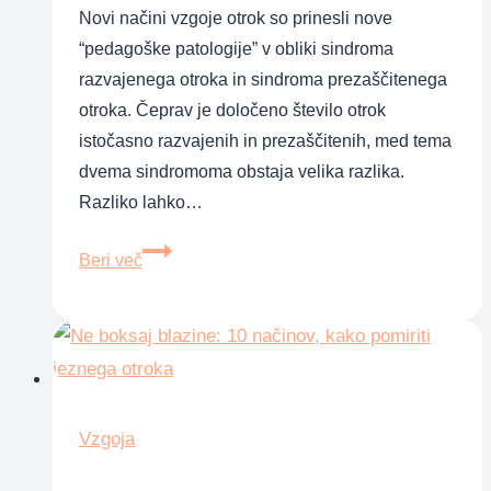
Novi načini vzgoje otrok so prinesli nove
“pedagoške patologije” v obliki sindroma
razvajenega otroka in sindroma prezaščitenega
otroka. Čeprav je določeno število otrok
istočasno razvajenih in prezaščitenih, med tema
dvema sindromoma obstaja velika razlika.
Razliko lahko…
Razvajen
Beri več
otrok
je
tisti,
ki
je
dobil
Vzgoja
ljubezen,