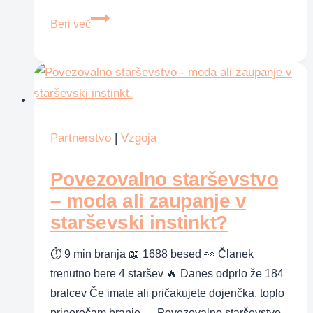
Kako
Beri več
lahko
kričanje
škoduje
in
kako
lahko
Partnerstvo
|
Vzgoja
prenehamo
Povezovalno starševstvo
– moda ali zaupanje v
starševski instinkt?
⏱ 9 min branja 📖 1688 besed 👀 Članek
trenutno bere 4 staršev 🔥 Danes odprlo že 184
bralcev Če imate ali pričakujete dojenčka, toplo
priporočam branje … Povezovalno starševstvo,