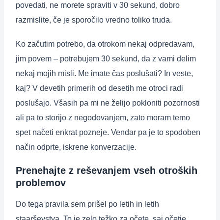
povedati, ne morete spraviti v 30 sekund, dobro
razmislite, če je sporočilo vredno toliko truda.
Ko začutim potrebo, da otrokom nekaj odpredavam,
jim povem – potrebujem 30 sekund, da z vami delim
nekaj mojih misli. Me imate čas poslušati? In veste,
kaj? V devetih primerih od desetih me otroci radi
poslušajo. Všasih pa mi ne želijo pokloniti pozornosti
ali pa to storijo z negodovanjem, zato moram temo
spet načeti enkrat pozneje. Vendar pa je to spodoben
način odprte, iskrene konverzacije.
Prenehajte z reševanjem vseh otroških
problemov
Do tega pravila sem prišel po letih in letih
staarševstva. To je zelo težko za očete, saj očetje