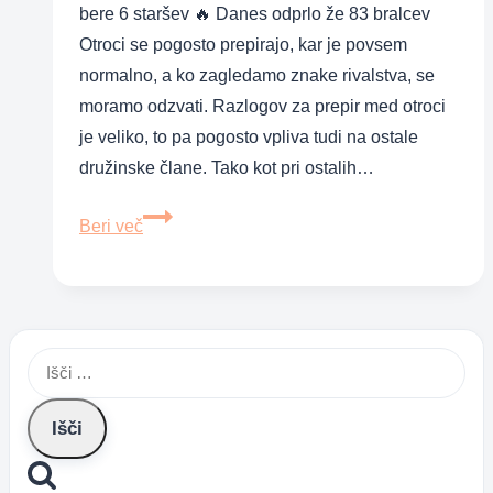
bere 6 staršev 🔥 Danes odprlo že 83 bralcev
Otroci se pogosto prepirajo, kar je povsem
normalno, a ko zagledamo znake rivalstva, se
moramo odzvati. Razlogov za prepir med otroci
je veliko, to pa pogosto vpliva tudi na ostale
družinske člane. Tako kot pri ostalih…
Kako
Beri več
preprečiti
rivalstvo
pri
malčkih
Išči: