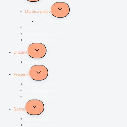
menu
Toggle
Mamice pišejo
child
menu
Življenje z dvojčki
Očki pišejo
Predstavljam svoj poklic
Socialni transferji
Toggle
Družina
child
menu
Odnosi
Toggle
Prejemki
child
menu
Družinski prejemki
Starševsko varstvo
Socialni transferji
Toggle
Razno
child
menu
Orodja za starše
Recepti