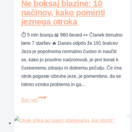
ne
Ne boksaj blazine: 10
pa
načinov, kako pomiriti
tudi
jeznega otroka
discipline
⏱ 5 min branja 📖 960 besed 👀 Članek trenutno
bere 7 staršev 🔥 Danes odprlo že 191 bralcev
Jeza je popolnoma normalno čustvo in naučiti
se, kako jo pravilno nadzorovati, je prvi korak k
čustvenemu zdravju in dobremu počutju. Če ima
otrok pogoste izbruhe jeze, je pomembno, da se
lotimo vzroka problema in ga…
Ne
Beri več
boksaj
blazine:
10
načinov,