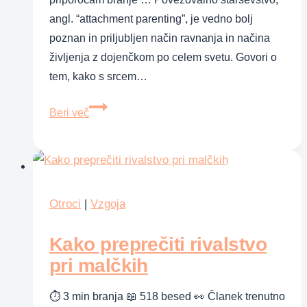
angl. “attachment parenting”, je vedno bolj
poznan in priljubljen način ravnanja in načina
življenja z dojenčkom po celem svetu. Govori o
tem, kako s srcem…
Povezovalno
Beri več
starševstvo
–
moda
ali
zaupanje
Otroci
|
Vzgoja
v
Kako preprečiti rivalstvo
starševski
instinkt?
pri malčkih
⏱ 3 min branja 📖 518 besed 👀 Članek trenutno