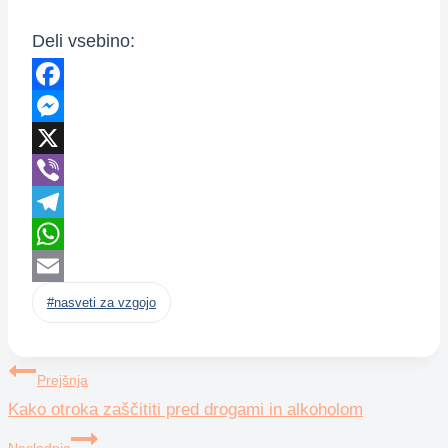
Deli vsebino:
Facebook
Messenger
X
Viber
Telegram
WhatsApp
Post
Email
#
nasveti za vzgojo
Tags:
Navigacija
Prejšnja
Kako otroka zaščititi pred drogami in alkoholom
prispevka