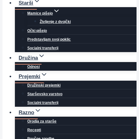
Starši
Mamice pišejo
Življenje z dvojčki
Očki pišejo
Predstavljam svoj poklic
Socialni transferji
Družina
Odnosi
Prejemki
Družinski prejemki
Starševsko varstvo
Socialni transferji
Razno
Orodja za starše
Recepti
Poučne zgodbe