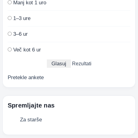
Manj kot 1 uro
1–3 ure
3–6 ur
Več kot 6 ur
Rezultati
Pretekle ankete
Spremljajte nas
Za starše