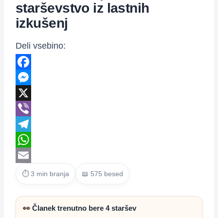
starševstvo iz lastnih
izkušenj
Deli vsebino:
Facebook
Messenger
X
Viber
Telegram
WhatsApp
Email
⏱ 3 min branja
📖 575 besed
👀
Članek trenutno bere 4 staršev