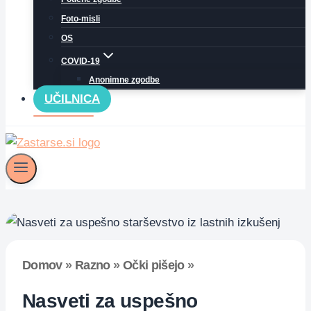
Foto-misli
OS
COVID-19
Anonimne zgodbe
UČILNICA
Domov
»
Razno
»
Očki pišejo
»
Nasveti za uspešno