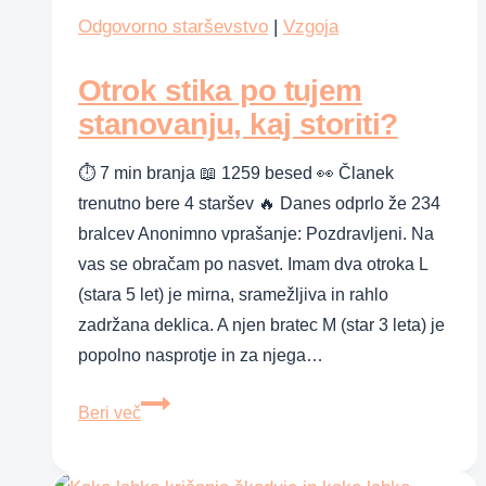
kako
Odgovorno starševstvo
|
Vzgoja
pomiriti
Otrok stika po tujem
jeznega
otroka
stanovanju, kaj storiti?
⏱ 7 min branja 📖 1259 besed 👀 Članek
trenutno bere 4 staršev 🔥 Danes odprlo že 234
bralcev Anonimno vprašanje: Pozdravljeni. Na
vas se obračam po nasvet. Imam dva otroka L
(stara 5 let) je mirna, sramežljiva in rahlo
zadržana deklica. A njen bratec M (star 3 leta) je
popolno nasprotje in za njega…
Otrok
Beri več
stika
po