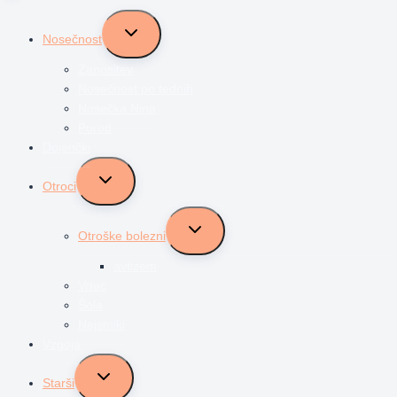
Toggle
Nosečnost
child
menu
Zanositev
Nosečnost po tednih
Nosečka Nina
Porod
Dojenčki
Toggle
Otroci
child
menu
Toggle
Otroške bolezni
child
menu
avtizem
Vrtec
Šola
Najstniki
Vzgoja
Toggle
Starši
child