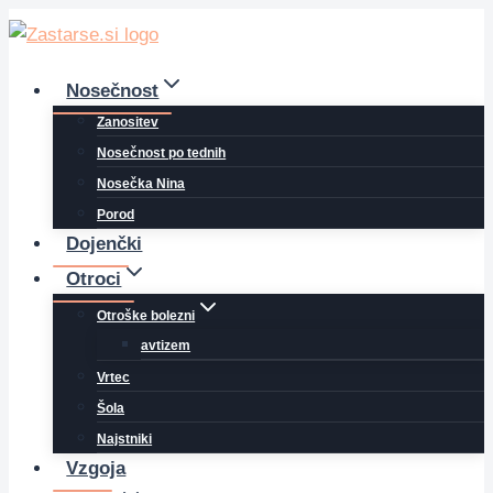
Skip
to
content
Nosečnost
Zanositev
Nosečnost po tednih
Nosečka Nina
Porod
Dojenčki
Otroci
Otroške bolezni
avtizem
Vrtec
Šola
Najstniki
Vzgoja