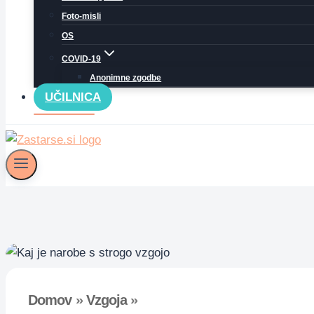
Foto-misli
OS
COVID-19
Anonimne zgodbe
UČILNICA
Domov
»
Vzgoja
»