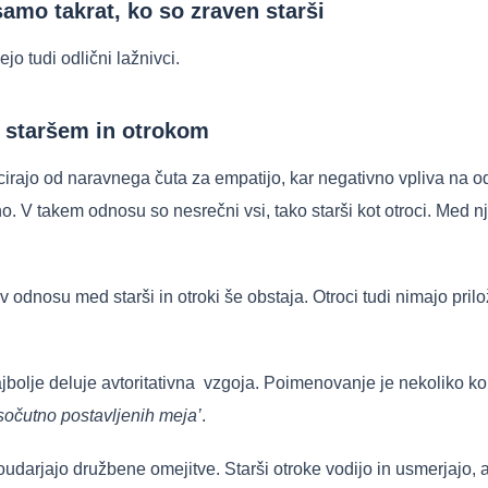
 samo takrat, ko so zraven starši
jo tudi odlični lažnivci.
 staršem in otrokom
ncirajo od naravnega čuta za empatijo, kar negativno vpliva na od
. V takem odnosu so nesrečni vsi, tako starši kot otroci. Med nj
 v odnosu med starši in otroki še obstaja. Otroci tudi nimajo prilo
jbolje deluje avtoritativna vzgoja. Poimenovanje je nekoliko ko
sočutno postavljenih meja’
.
i poudarjajo družbene omejitve. Starši otroke vodijo in usmerjajo,