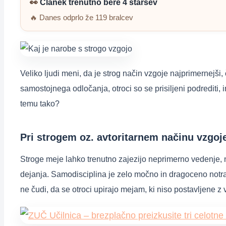
👀
Članek trenutno bere 4 staršev
🔥 Danes odprlo že 119 bralcev
Veliko ljudi meni, da je strog način vzgoje najprimernejši,
samostojnega odločanja, otroci so se prisiljeni podredit
temu tako?
Pri strogem oz. avtoritarnem načinu vzgoj
Stroge meje lahko trenutno zajezijo neprimerno vedenje, 
dejanja. Samodisciplina je zelo močno in dragoceno notran
ne čudi, da se otroci upirajo mejam, ki niso postavljene z