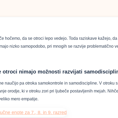
 če hočemo, da se otroci lepo vedejo. Toda raziskave kažejo, da s
i, imajo nizko samopodobo, pri mnogih se razvije problematično 
e otroci nimajo možnosti razvijati samodiscipl
ne naučijo pa otroka samokontrole in samodiscipline. V otroku 
je orodje, ki v otroku zori pri ljubeče postavljenih mejah. Nih
 veliko mero empatije.