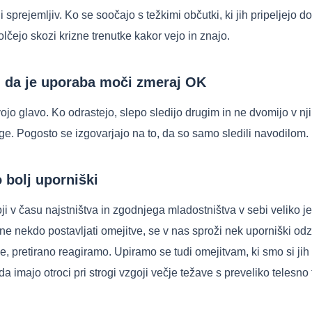
i sprejemljiv. Ko se soočajo s težkimi občutki, ki jih pripeljejo 
lčejo skozi krizne trenutke kakor vejo in znajo.
, da je uporaba moči zmeraj OK
svojo glavo. Ko odrastejo, slepo sledijo drugim in ne dvomijo v 
e. Pogosto se izgovarjajo na to, da so samo sledili navodilom.
o bolj uporniški
ji v času najstništva in zgodnjega mladostništva v sebi veliko j
ne nekdo postavljati omejitve, se v nas sproži nek uporniški odz
ke, pretirano reagiramo. Upiramo se tudi omejitvam, ki smo si jih
 imajo otroci pri strogi vzgoji večje težave s preveliko telesno 