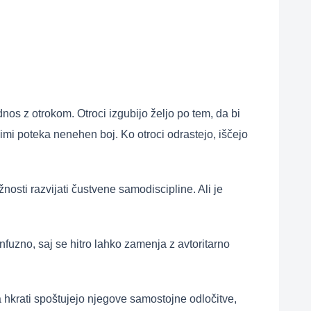
nos z otrokom. Otroci izgubijo željo po tem, da bi
imi poteka nenehen boj. Ko otroci odrastejo, iščejo
žnosti razvijati čustvene samodiscipline. Ali je
nfuzno, saj se hitro lahko zamenja z avtoritarno
 a hkrati spoštujejo njegove samostojne odločitve,