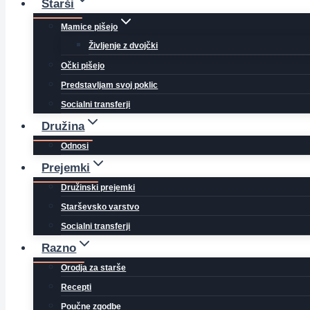
Starši
Mamice pišejo
Življenje z dvojčki
Očki pišejo
Predstavljam svoj poklic
Socialni transferji
Družina
Odnosi
Prejemki
Družinski prejemki
Starševsko varstvo
Socialni transferji
Razno
Orodja za starše
Recepti
Poučne zgodbe