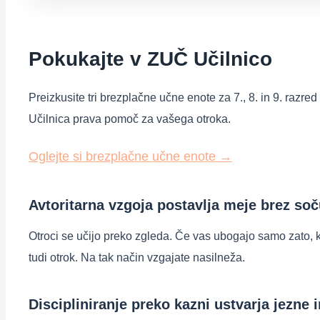
Pokukajte v ZUČ Učilnico
Preizkusite tri brezplačne učne enote za 7., 8. in 9. razre
Učilnica prava pomoč za vašega otroka.
Oglejte si brezplačne učne enote
→
Avtoritarna vzgoja postavlja meje brez soču
Otroci se učijo preko zgleda. Če vas ubogajo samo zato, ker
tudi otrok. Na tak način vzgajate nasilneža.
Discipliniranje preko kazni ustvarja jezne 