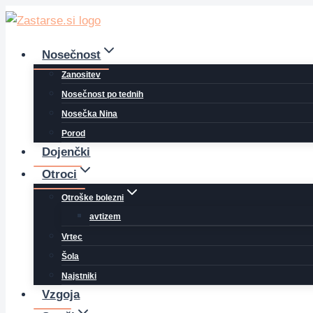
Skip
to
content
Nosečnost
Zanositev
Nosečnost po tednih
Nosečka Nina
Porod
Dojenčki
Otroci
Otroške bolezni
avtizem
Vrtec
Šola
Najstniki
Vzgoja