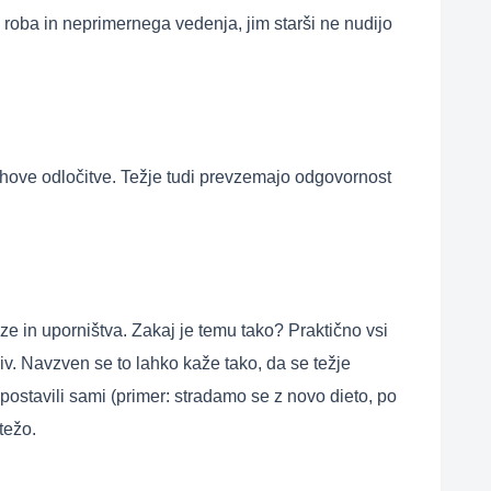
do roba in neprimernega vedenja, jim starši ne nudijo
njihove odločitve. Težje tudi prevzemajo odgovornost
eze in uporništva. Zakaj je temu tako? Praktično vsi
iv. Navzven se to lahko kaže tako, da se težje
 postavili sami (primer: stradamo se z novo dieto, po
težo.