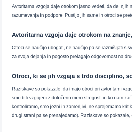
Avtoritarna vzgoja daje otrokom jasno vedeti, da del njih n
razumevanja in podpore. Pustijo jih same in otroci se preto
Avtoritarna vzgoja daje otrokom na znanje
Otroci se naučijo ubogati, ne naučijo pa se razmišljati s 
za svoja dejanja in pogosto prelagajo odgovornost na drug
Otroci, ki se jih vzgaja s trdo disciplino, s
Raziskave so pokazale, da imajo otroci pri avtoritarni vzgo
smo bili vzgojeni z določeno mero strogosti in ko nam zač
kontroliramo, smo jezni in zamerljivi, ne sprejemamo kriti
drugi strani pa se prenajedamo). Raziskave so pokazale, da