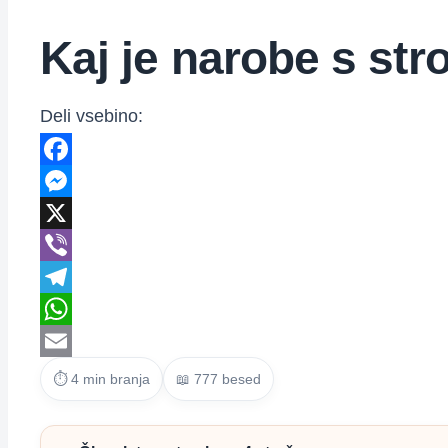
Kaj je narobe s str
Deli vsebino:
Facebook
Messenger
X
Viber
Telegram
WhatsApp
Email
⏱ 4 min branja
📖 777 besed