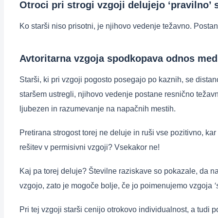
Otroci pri strogi vzgoji delujejo ‘pravilno’
Ko starši niso prisotni, je njihovo vedenje težavno. Postane
Avtoritarna vzgoja spodkopava odnos med
Starši, ki pri vzgoji pogosto posegajo po kaznih, se dista
staršem ustregli, njihovo vedenje postane resnično težavno
ljubezen in razumevanje na napačnih mestih.
Pretirana strogost torej ne deluje in ruši vse pozitivno, kar
rešitev v permisivni vzgoji? Vsekakor ne!
Kaj pa torej deluje? Številne raziskave so pokazale, da na
vzgojo, zato je mogoče bolje, če jo poimenujemo vzgoja
‘
Pri tej vzgoji starši cenijo otrokovo individualnost, a tud