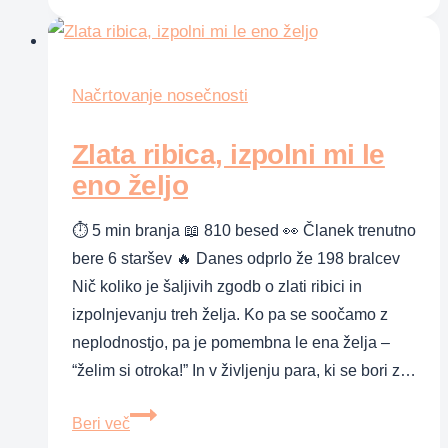
pol
pa
kravca!
Načrtovanje nosečnosti
Zlata ribica, izpolni mi le
eno željo
⏱ 5 min branja 📖 810 besed 👀 Članek trenutno
bere 6 staršev 🔥 Danes odprlo že 198 bralcev
Nič koliko je šaljivih zgodb o zlati ribici in
izpolnjevanju treh želja. Ko pa se soočamo z
neplodnostjo, pa je pomembna le ena želja –
“želim si otroka!” In v življenju para, ki se bori z…
Zlata
Beri več
ribica,