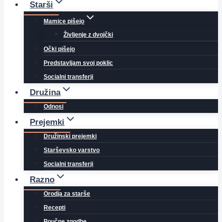
Starši
Mamice pišejo
Življenje z dvojčki
Očki pišejo
Predstavljam svoj poklic
Socialni transferji
Družina
Odnosi
Prejemki
Družinski prejemki
Starševsko varstvo
Socialni transferji
Razno
Orodja za starše
Recepti
Poučne zgodbe