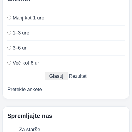
Manj kot 1 uro
1–3 ure
3–6 ur
Več kot 6 ur
Rezultati
Pretekle ankete
Spremljajte nas
Za starše