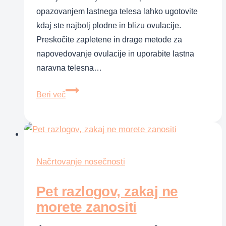
opazovanjem lastnega telesa lahko ugotovite
kdaj ste najbolj plodne in blizu ovulacije.
Preskočite zapletene in drage metode za
napovedovanje ovulacije in uporabite lastna
naravna telesna…
Ovulacija
Beri več
–
znaki,
da
ovulirate
Načrtovanje nosečnosti
Pet razlogov, zakaj ne
morete zanositi