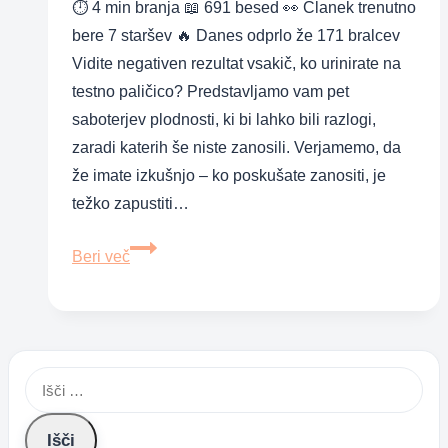
⏱ 4 min branja 📖 691 besed 👀 Članek trenutno
bere 7 staršev 🔥 Danes odprlo že 171 bralcev
Vidite negativen rezultat vsakič, ko urinirate na
testno paličico? Predstavljamo vam pet
saboterjev plodnosti, ki bi lahko bili razlogi,
zaradi katerih še niste zanosili. Verjamemo, da
že imate izkušnjo – ko poskušate zanositi, je
težko zapustiti…
Pet
Beri več
razlogov,
zakaj
ne
morete
Išči:
zanositi