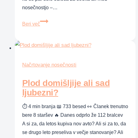
nosečnostjo –…
Pričakujeva
Beri več
prvega
otroka.
Kako
naj
se
Načrtovanje nosečnosti
nanj
Plod domišljije ali sad
pripraviva?
ljubezni?
⏱ 4 min branja 📖 733 besed 👀 Članek trenutno
bere 8 staršev 🔥 Danes odprlo že 112 bralcev
A si za, da letos kupiva nov avto? Ali si za to, da
se drugo leto preseliva v večje stanovanje? Ali