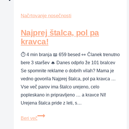
Načrtovanje nosečnosti
Najprej štalca, pol pa
kravca!
⏱ 4 min branja 📖 659 besed 👀 Članek trenutno
bere 3 staršev 🔥 Danes odprlo že 101 bralcev
Se spomnite reklame o dobrih vilah? Mama je
vedno govorila Najprej štalca, pol pa kravca …
Vse več parov ima štalco urejeno, celo
popleskano in pripravljeno … a kravce NI!
Urejena štalca pride z leti, s…
Najprej
Beri več
štalca,