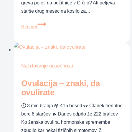
greva poleti na počitnice v Grčijo? Ali peljeva
starše drug mesec na kosilo za…
Plod
Beri več
domišljije
ali
sad
ljubezni?
Načrtovanje nosečnosti
Ovulacija – znaki, da
ovulirate
⏱ 3 min branja 📖 415 besed 👀 Članek trenutno
bere 8 staršev 🔥 Danes odprlo že 222 bralcev
Ko ženska ovulira, hormonske spremembe
zbudijo kar nekaj fizičnih simptomov. Z