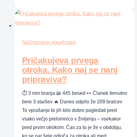
izpolni
mi
le
eno
željo
Načrtovanje nosečnosti
Pričakujeva prvega
otroka. Kako naj se nanj
pripraviva?
⏱ 3 min branja 📖 445 besed 👀 Članek trenutno
bere 3 staršev 🔥 Danes odprlo že 209 bralcev
To vprašanje bi jih bilo dobro pogledati pred
vsako večjo prelomnico v življenju – vsekakor
pred prvim otrokom. Čas za to je že v obdobju,
ko se par šele odloča za otroka ali med