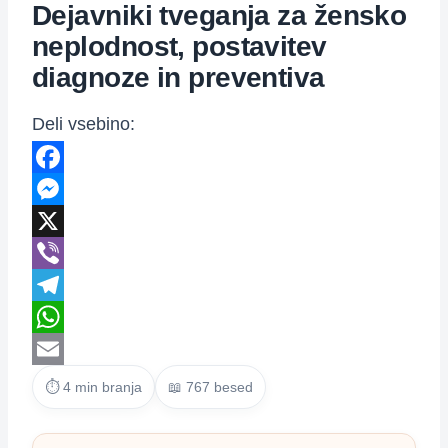
Dejavniki tveganja za žensko
neplodnost, postavitev
diagnoze in preventiva
Deli vsebino:
Facebook
Messenger
X
Viber
Telegram
WhatsApp
Email
⏱ 4 min branja
📖 767 besed