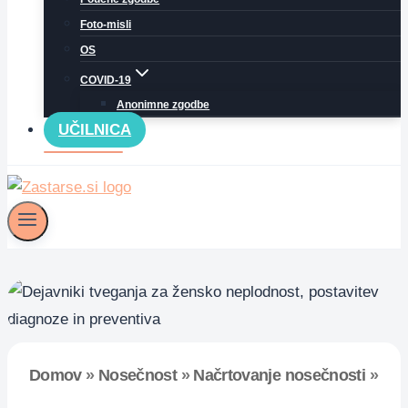
Foto-misli
OS
COVID-19
Anonimne zgodbe
UČILNICA
Domov
»
Nosečnost
»
Načrtovanje nosečnosti
»