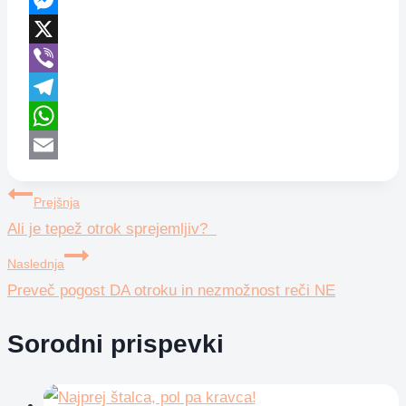
Messenger
X
Viber
Telegram
WhatsApp
Email
Navigacija
Prejšnja
Ali je tepež otrok sprejemljiv?
prispevka
Naslednja
Preveč pogost DA otroku in nezmožnost reči NE
Sorodni prispevki