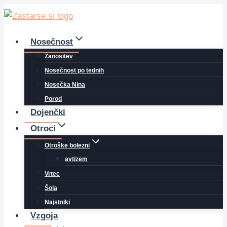
Skip
to
content
Nosečnost
Zanositev
Nosečnost po tednih
Nosečka Nina
Porod
Dojenčki
Otroci
Otroške bolezni
avtizem
Vrtec
Šola
Najstniki
Vzgoja