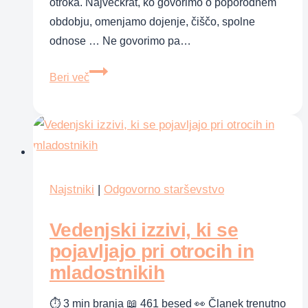
otroka. Največkrat, ko govorimo o poporodnem
obdobju, omenjamo dojenje, čiščo, spolne
odnose … Ne govorimo pa…
Tri
Beri več
poporodne
spremembe
Najstniki
|
Odgovorno starševstvo
Vedenjski izzivi, ki se
pojavljajo pri otrocih in
mladostnikih
⏱ 3 min branja 📖 461 besed 👀 Članek trenutno