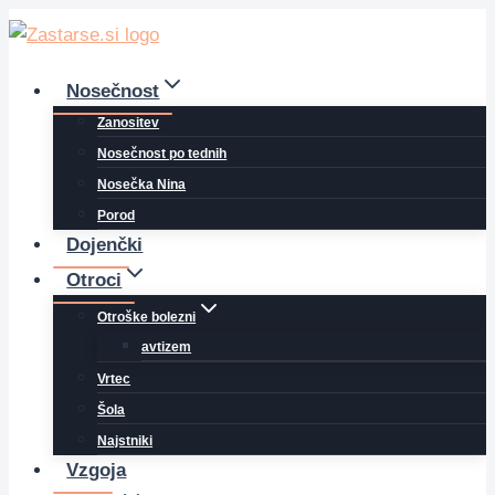
Skip
to
content
Nosečnost
Zanositev
Nosečnost po tednih
Nosečka Nina
Porod
Dojenčki
Otroci
Otroške bolezni
avtizem
Vrtec
Šola
Najstniki
Vzgoja