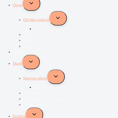
Toggle
Otroci
child
menu
Toggle
Otroške bolezni
child
menu
avtizem
Vrtec
Šola
Najstniki
Vzgoja
Toggle
Starši
child
menu
Toggle
Mamice pišejo
child
menu
Življenje z dvojčki
Očki pišejo
Predstavljam svoj poklic
Socialni transferji
Toggle
Družina
child