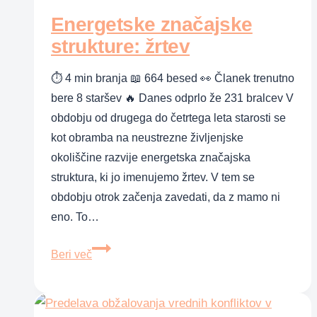
Energetske značajske
strukture: žrtev
⏱ 4 min branja 📖 664 besed 👀 Članek trenutno
bere 8 staršev 🔥 Danes odprlo že 231 bralcev V
obdobju od drugega do četrtega leta starosti se
kot obramba na neustrezne življenjske
okoliščine razvije energetska značajska
struktura, ki jo imenujemo žrtev. V tem se
obdobju otrok začenja zavedati, da z mamo ni
eno. To…
Energetske
Beri več
značajske
strukture:
žrtev