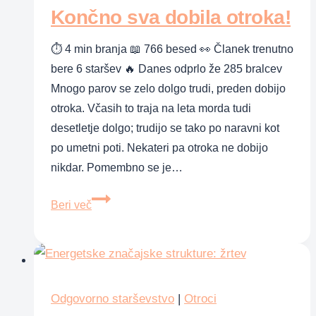
Končno sva dobila otroka!
⏱ 4 min branja 📖 766 besed 👀 Članek trenutno
bere 6 staršev 🔥 Danes odprlo že 285 bralcev
Mnogo parov se zelo dolgo trudi, preden dobijo
otroka. Včasih to traja na leta morda tudi
desetletje dolgo; trudijo se tako po naravni kot
po umetni poti. Nekateri pa otroka ne dobijo
nikdar. Pomembno se je…
Končno
Beri več
sva
dobila
otroka!
Odgovorno starševstvo
|
Otroci