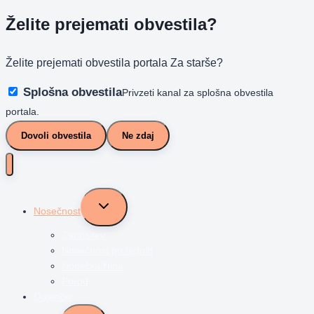
Želite prejemati obvestila?
Želite prejemati obvestila portala Za starše?
Splošna obvestila
Privzeti kanal za splošna obvestila
portala.
Dovoli obvestila
Ne zdaj
Toggle
Nosečnost
child
menu
Zanositev
Nosečnost po tednih
Nosečka Nina
Porod
Dojenčki