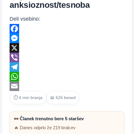
anksioznost/tesnoba
Deli vsebino:
Facebook
Messenger
X
Viber
Telegram
WhatsApp
Email
⏱ 4 min branja
📖 626 besed
👀
Članek trenutno bere 5 staršev
🔥 Danes odprlo že 219 bralcev