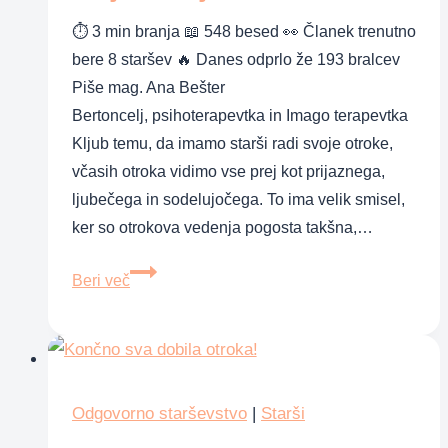
mladostnikih
⏱ 3 min branja 📖 548 besed 👀 Članek trenutno
bere 8 staršev 🔥 Danes odprlo že 193 bralcev
Piše mag. Ana Bešter
Bertoncelj, psihoterapevtka in Imago terapevtka
Kljub temu, da imamo starši radi svoje otroke,
včasih otroka vidimo vse prej kot prijaznega,
ljubečega in sodelujočega. To ima velik smisel,
ker so otrokova vedenja pogosta takšna,…
Moj
Beri več
otrok
je
nesramen
Odgovorno starševstvo
|
Starši