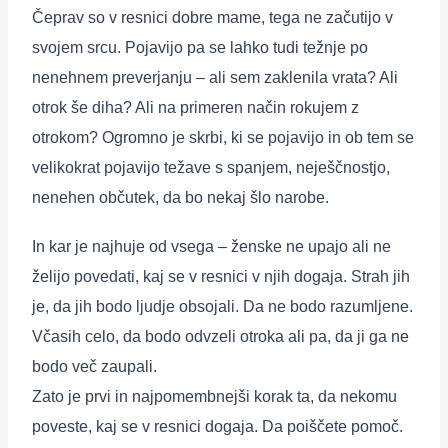
Čeprav so v resnici dobre mame, tega ne začutijo v
svojem srcu. Pojavijo pa se lahko tudi težnje po
nenehnem preverjanju – ali sem zaklenila vrata? Ali
otrok še diha? Ali na primeren način rokujem z
otrokom? Ogromno je skrbi, ki se pojavijo in ob tem se
velikokrat pojavijo težave s spanjem, neješčnostjo,
nenehen občutek, da bo nekaj šlo narobe.
In kar je najhuje od vsega – ženske ne upajo ali ne
želijo povedati, kaj se v resnici v njih dogaja. Strah jih
je, da jih bodo ljudje obsojali. Da ne bodo razumljene.
Včasih celo, da bodo odvzeli otroka ali pa, da ji ga ne
bodo več zaupali.
Zato je prvi in najpomembnejši korak ta, da nekomu
poveste, kaj se v resnici dogaja. Da poiščete pomoč.