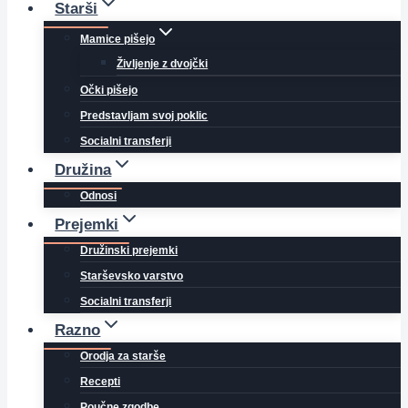
Starši
Mamice pišejo
Življenje z dvojčki
Očki pišejo
Predstavljam svoj poklic
Socialni transferji
Družina
Odnosi
Prejemki
Družinski prejemki
Starševsko varstvo
Socialni transferji
Razno
Orodja za starše
Recepti
Poučne zgodbe