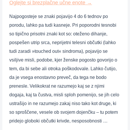
Oglejte si brezplačne učne enote
→
Najpogosteje se znaki pojavijo 4 do 6 tednov po
porodu, lahko pa tudi kasneje. Pri poporodni tesnobi
so tipično prisotni znaki kot so: oteženo dihanje,
pospešen utrip srca, neprijetni telesni občutki (lahko
tudi zaradi »touched out« sindroma), pojavijo se
vsiljive misli, podobe, kjer ženske pogosto govorijo o
tem, da bi sebe ali otroka poškodovale. Lahko čutijo,
da je vsega enostavno preveč, da tega ne bodo
prenesle. Velikokrat ne razumejo kaj se z njimi
dogaja, kaj ta čustva, misli sploh pomenijo, se jih celo
ustrašijo in ne razumejo zakaj niso tako kot druge, ki
so sproščene, vesele ob svojem dojenčku – tu potem
pridejo globoki občutki krivde, nesposobnosti …