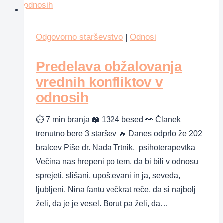
Odgovorno starševstvo
|
Odnosi
Predelava obžalovanja
vrednih konfliktov v
odnosih
⏱ 7 min branja 📖 1324 besed 👀 Članek
trenutno bere 3 staršev 🔥 Danes odprlo že 202
bralcev Piše dr. Nada Trtnik, psihoterapevtka
Večina nas hrepeni po tem, da bi bili v odnosu
sprejeti, slišani, upoštevani in ja, seveda,
ljubljeni. Nina fantu večkrat reče, da si najbolj
želi, da je je vesel. Borut pa želi, da…