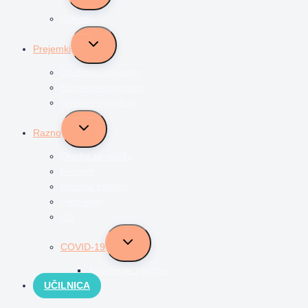
menu
Odnosi
Toggle
Prejemki
child
menu
Družinski prejemki
Starševsko varstvo
Socialni transferji
Toggle
Razno
child
menu
Orodja za starše
Recepti
Poučne zgodbe
Foto-misli
OS
Toggle
COVID-19
child
menu
Anonimne zgodbe
UČILNICA