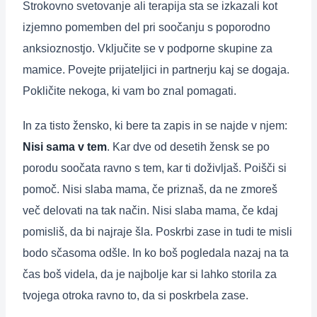
Strokovno svetovanje ali terapija sta se izkazali kot
izjemno pomemben del pri soočanju s poporodno
anksioznostjo. Vključite se v podporne skupine za
mamice. Povejte prijateljici in partnerju kaj se dogaja.
Pokličite nekoga, ki vam bo znal pomagati.
In za tisto žensko, ki bere ta zapis in se najde v njem:
Nisi sama v tem
. Kar dve od desetih žensk se po
porodu soočata ravno s tem, kar ti doživljaš. Poišči si
pomoč. Nisi slaba mama, če priznaš, da ne zmoreš
več delovati na tak način. Nisi slaba mama, če kdaj
pomisliš, da bi najraje šla. Poskrbi zase in tudi te misli
bodo sčasoma odšle. In ko boš pogledala nazaj na ta
čas boš videla, da je najbolje kar si lahko storila za
tvojega otroka ravno to, da si poskrbela zase.