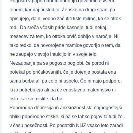
Pogosto v poporodnem obdobju govorimo o vsem
lepem, kar naj bi sledilo. Ženske na drugi strani pa
opisujejo, da ni vedno začutiti tiste miline, ko se otrok
rodi. Da sreča včasih pride kasneje, tudi nekaj
mesecev za tem, ko otroka prvič dobijo v naročje. Ni
tako redko, da novorojene mamice govorijo o tem, da
ne zaupajo v svojo intuicijo in v svoje telo.
Nezaupanje pa se pogosto poglobi, če porod ni
potekal po pričakovanjih, če je dojenje postala ena
sama borba ali pa celo ni uspelo. Če nimajo podpore,
ki jo potrebujejo ali pa če enostavno materinstvo ni
tisto, kar so mislile, da bo.
Poporodna depresija in anksioznost sta najpogostejši
obliki poporodne stiske, ki pa se lahko pojavita tudi že
v času nosečnosti. Po podatkih NIJZ vsako leto zaradi