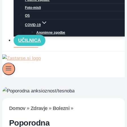
Foto-misli
OS
COVID-19
Anonimne zgodbe
UČILNICA
Domov
»
Zdravje
»
Bolezni
»
Poporodna