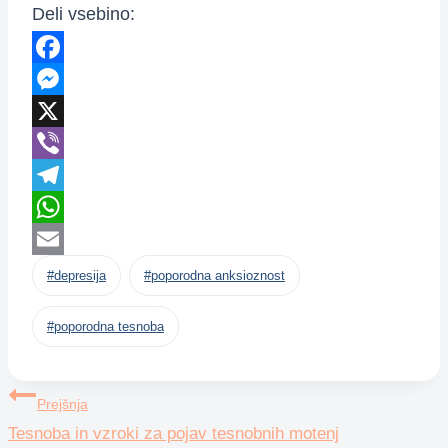
Deli vsebino:
Facebook
Messenger
X
Viber
Telegram
WhatsApp
Post
Email
#
depresija
#
poporodna anksioznost
Tags:
#
poporodna tesnoba
Navigacija
Prejšnja
Tesnoba in vzroki za pojav tesnobnih motenj
prispevka