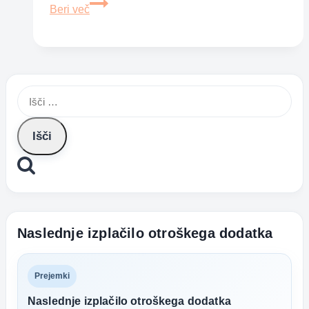
Predelava
Beri več
obžalovanja
vrednih
konfliktov
v
Išči:
odnosih
Naslednje izplačilo otroškega dodatka
Prejemki
Naslednje izplačilo otroškega dodatka