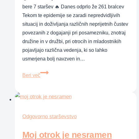
bere 7 staršev 🔥 Danes odprlo že 261 bralcev
Tekom te epidemije se zaradi nepredvidljivih
situacij in doživljanja različnih neprijetnih čustev
povezanih z dogajanji pri posamezniku, znotraj
družine in v družbi, pri otrocih in mladostnikih
pojavljajo različna vedenja, ki so lahko
usmerjena bolj navzven in…
Vedenjski
Beri več
izzivi,
ki
se
pojavljajo
pri
Odgovorno starševstvo
otrocih
Moj otrok je nesramen
in