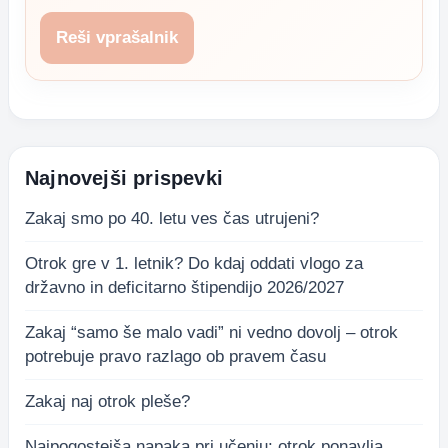
Reši vprašalnik
Najnovejši prispevki
Zakaj smo po 40. letu ves čas utrujeni?
Otrok gre v 1. letnik? Do kdaj oddati vlogo za
državno in deficitarno štipendijo 2026/2027
Zakaj “samo še malo vadi” ni vedno dovolj – otrok
potrebuje pravo razlago ob pravem času
Zakaj naj otrok pleše?
Najpogostejša napaka pri učenju: otrok ponavlja