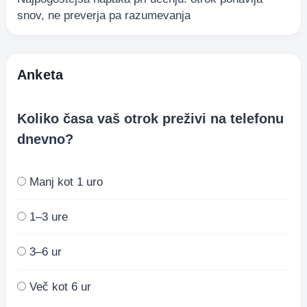
snov, ne preverja pa razumevanja
Anketa
Koliko časa vaš otrok preživi na telefonu
dnevno?
Manj kot 1 uro
1–3 ure
3–6 ur
Več kot 6 ur